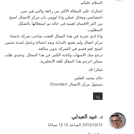
السلام عليكم.
ل
اشكرك على المقالة الاكثر من رائعة والتي هي ثمن
اختصاصي ومجال عملي وانا اوومن بان مركز الاتصال اصبح
من اكثر الاقسام اهمية في حالة تم استغلالها بالشكل
المطلوب.
وانا لدي تجربة في هذا المجال اقنعت صاحب شركة بانشاء
مركز اتصال ولم يقتنع بالبداية وبعد انشائة وعمل لمدة سنتين
اصبح اهم قسم في الشركة بدون مبالغة.
نرجو منك الاسهاب وكتابة الكثير عن هذا المجال. وعندي طلب
ممكن اترجم هذا المقال للغة الانجليزية.
شكرا لك.
خالد محمد العلص
مسئول مركز الاتصال (founder)
رد
ي
د. عبيد العبدلي
:
ق
2013/10/12 الساعة 12:13 صباحًا
و