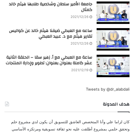
جامعة الأمير سلطان وشخصية طلابها هيثم خالد
كمثال
2021/12/26
ساعه مع العبدلي ضيفنا هيثم خالد عن كواليس
تقارير هيثم مع د. عبيد العبدلي
2021/12/26
ساعة مع العبدلي مع أ. زهير سقا – الحلقة الثانية
عشر كاملة بعنوان بعنوان: تطوير وإدارة المنتجات
2021/12/19
Tweets by @dr_alabdali
هدف المدونة
كان لزاما علي وأنا المتخصص العاشق للتسويق أن يكون لدي مشروع حلم
وتحقق حلمي بمشروع أطلقت عليه نحو ثقافة تسويقية ومرتكزه الأساسي