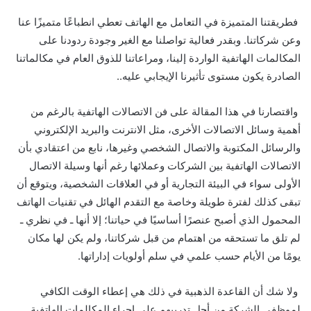
فطريقتنا المتميزة في التعامل مع الهاتف تعطي انطباعًا متميزًا عنا
وعن شركاتنا. وبقدر فعالية تواصلنا مع الغير وجودة ردودنا على
المكالمات الهاتفية الواردة إلينا، ومراعاتنا للذوق العام في مكالماتنا
الصادرة يكون مستوى تأثيرنا الإيجابي عليه..
واقتصارنا في هذا المقالة على فن الاتصالات الهاتفية بالرغم من
أهمية وسائل الاتصالات الأخرى، مثل الانترنت والبريد الإلكتروني
والرسائل المكتوبة والاتصال الشخصي وغيرها، نابع من اعتقادي بأن
الاتصالات الهاتفية بين الشركات وعملائها رغم أنها وسيلة الاتصال
الأولى سواء في البيئة التجارية أو في العلاقات الشخصية، ويتوقع أن
تبقى كذلك لفترة طويلة وخاصة مع التقدم الهائل في تقنيات الهاتف
المحمول الذي أصبح عنصرًا أساسيًا في حياتنا؛ إلا أنها ـ في نظري ـ
لم تلق ما تستحقه من اهتمام من قبل شركاتنا، ولم يكن لها مكان
يومًا من الأيام حسب علمي في سلم أولويات إداراتها.
ولا شك أن القاعدة الذهبية في ذلك هي إعطاء الوقت الكافي
لموظفي الشركة من أجل تدريبهم على إجراء المكالمات الهاتفية