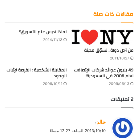
موقع
Twitter
صور
LinkedIn
الويب
من
مقالات ذات صلة
فليكر
لماذا ندرس علم التسويق؟
2014/11/13
من أجل دولة.. نسوّق مدينة
2011/10/27
49 بليون عوائد شركات الإتصالات
المقابلة الشخصية : الفرصة لإثبات
لعام 2008 في السعودية!
الوجود
2009/10/11
2009/06/13
‫2 تعليقات
ي
خالد
:
ق
2013/10/10 الساعة 12:27 مساءً
و