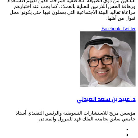
البائعين من ذوي الطبيعة التعاطفية المرحة، الذين لديهم الاستعداد
ورهافة الحس اللازمين للعناية بالعملاء. كما يجب عند اختيارهم
مراعاة تقاليد البيئة الاجتماعية التي يعملون فيها حتى يكونوا محل
قبول من أهلها.
LinkedIn
Pinterest
Twitter
Facebook
طباعة
مشاركة
عبر
البريد
د. عبيد بن سعد العبدلي
مؤسس مزيج للاستشارات التسويقية والرئيس التنفيذي أستاذ
جامعي سابق بجامعة الملك فهد للبترول والمعادن
موقع
Facebook
الويب