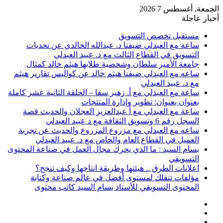
الجمعة, أغسطس 7 2026
أخبار عاجلة
مستقبل تخصص التسويق
ساعة مع العبدلي ضيفنا د. عبدالله الخالدي عن تحديات
التسويق في القطاع الثالث مع د. عبيد العبدلي
جامعة الأمير سلطان وشخصية طلابها هيثم خالد كمثال
ساعه مع العبدلي ضيفنا هيثم خالد عن كواليس تقارير هيثم
مع د. عبيد العبدلي
ساعة مع العبدلي مع أ. زهير سقا – الحلقة الثانية عشر كاملة
بعنوان بعنوان: تطوير وإدارة المنتجات
ساعة مع العبدلي مع أ عبدالعزيز العجلان والحديث قصة
السجل رقم 6 وتسويق الثقافة مع د عبيد العبدلي
ساعه مع العبدلي مع مزروع المزروع والحديث عن تجربة
العميل في القطاع العام والخاص مع د. عبيد العبدلي
بسام السيد : ما الذي يحرك مجال العمل في صناعة المحتوى
التسويقي
اعلانات الطرق .. هيئتها وطريقة انتاجها وكيف تنجح؟
مؤلفات تنقلك لمستوى أفضل في عالم صناعة وكتابة
المحتوى التسويقي للأستاذ بسام السيد كاتب محتوى
عمود
مقال
جانبي
تسجيل
عشوائي