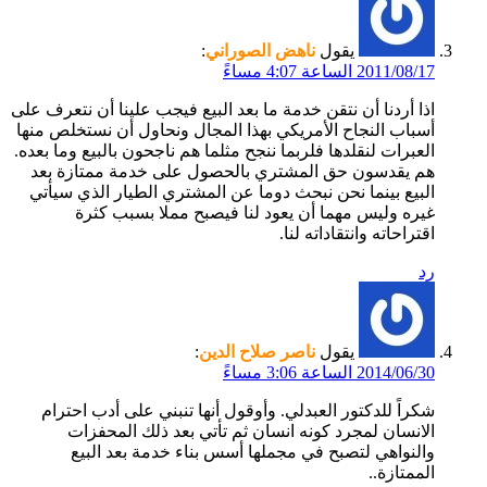
يقول
ناهض الصوراني
:
2011/08/17 الساعة 4:07 مساءً
اذا أردنا أن نتقن خدمة ما بعد البيع فيجب علينا أن نتعرف على
أسباب النجاح الأمريكي بهذا المجال ونحاول أن نستخلص منها
العبرات لنقلدها فلربما ننجح مثلما هم ناجحون بالبيع وما بعده.
هم يقدسون حق المشتري بالحصول على خدمة ممتازة بعد
البيع بينما نحن نبحث دوما عن المشتري الطيار الذي سيأتي
غيره وليس مهما أن يعود لنا فيصبح مملا بسبب كثرة
اقتراحاته وانتقاداته لنا.
رد
يقول
ناصر صلاح الدين
:
2014/06/30 الساعة 3:06 مساءً
شكراً للدكتور العبدلي. وأوقول أنها تنبني على أدب احترام
الانسان لمجرد كونه انسان ثم تأتي بعد ذلك المحفزات
والنواهي لتصبح في مجملها أسس بناء خدمة بعد البيع
الممتازة..