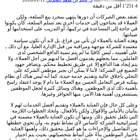
4
1٬251
أقل من دقيقة
تعتقد بعض الشركات أن دورها ينتهي بمجرد بيع السلعة، ولكن
العملاء قد يحتاجون إلى خدمات أخرى بعد تسلم السلعة، كأن يكونوا
في حاجة إلى المساعدة في تركيبها، أو التدريب على استخدامها أو
صيانتها.
وهذه العناية بالعملاء لن تأتي من فراغ، بل لابد أن تكون سياسة
معتمدة للشركة موجهة ومراقبة من قبل الإدارة العليا، مع أن ذلك ـ
على أهميته ـ ليس كافيًا ما لم يتم تنمية الدافع الشخصي لدى
العاملين، مما يجعلهم يقدمون أفضل ما لديهم من أجل العملاء، ولا
يتم إيجاد هذا الدافع إلا عن طريق تخطيط محكم، وتضافر جهود
الجميع في الشركة؛ لأننا لا يمكن أن نجبر موظفي الشركة على
التحلي بأخلاق عالية وتقديم خدمة جيدة، كما أنه ليس هناك أي نظام
يمكنه فرض التعامل الحسن مع العملاء ما دام لا يوجد اعتقاد راسخ
بأهمية ذلك لدى الموظفين. وهناك وسائل كثيرة لجعل الموظفين
يستشعرون أهمية هذا الأمر، منها الحوافز وغيرها.
وعلى كل حال فإن العناية بالعملاء وتقديم أفضل الخدمات لهم لا
يتأتيان بالأماني والأقوال ولكن بالأفعال، واتخاذ الخطوات اللازمة
التي تكفل تحقيق ذلك. ومنها أن تكون العناية بالعملاء مضمنة في
إستراتيجية الشركة كأساس لأي نشاط تقوم به، وأن تحوي خططها
من التفاصيل والإجراءات ما هو كفيل بتحقيق ذلك، وأهمها العناية
باختيار الموظفين بناءً على أنماط شخصياتهم، بحيث يتم اختيار