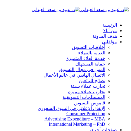
الدخول
القائمة
الرئيسة
من أنا؟
هدف المدونة
مؤلفاتي
أخلاقيات التسويق
العناية بالعملاء
خدمة العلاء المتميزة
حماية المستهلك
المهن في مجال التسويق
الاتصال الهاتفي في عالم الأعمال
نصائح للبائعين
تجارب عملاء سيئة
تجارب عملاء مميزة
المصطلحات التسويقية
قاموس التسويق
الإنفاق الإعلاني في السوق السعودي
Consumer Protection
Advertising Expenditure – MBA
International Marketing – PhD
صفحات أخرى