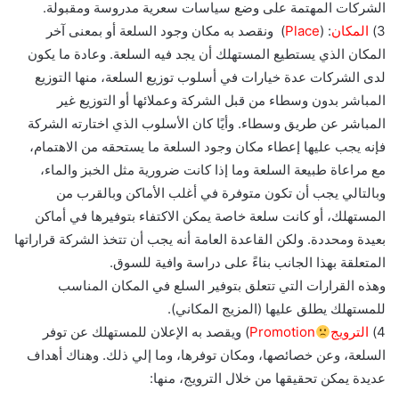
الشركات المهتمة على وضع سياسات سعرية مدروسة ومقبولة.
3)
المكان
: (
Place
) ونقصد به مكان وجود السلعة أو بمعنى آخر
المكان الذي يستطيع المستهلك أن يجد فيه السلعة. وعادة ما يكون
لدى الشركات عدة خيارات في أسلوب توزيع السلعة، منها التوزيع
المباشر بدون وسطاء من قبل الشركة وعملائها أو التوزيع غير
المباشر عن طريق وسطاء. وأيًا كان الأسلوب الذي اختارته الشركة
فإنه يجب عليها إعطاء مكان وجود السلعة ما يستحقه من الاهتمام،
مع مراعاة طبيعة السلعة وما إذا كانت ضرورية مثل الخبز والماء،
وبالتالي يجب أن تكون متوفرة في أغلب الأماكن وبالقرب من
المستهلك، أو كانت سلعة خاصة يمكن الاكتفاء بتوفيرها في أماكن
بعيدة ومحددة. ولكن القاعدة العامة أنه يجب أن تتخذ الشركة قراراتها
المتعلقة بهذا الجانب بناءً على دراسة وافية للسوق.
وهذه القرارات التي تتعلق بتوفير السلع في المكان المناسب
للمستهلك يطلق عليها (المزيج المكاني).
4)
الترويج
Promotion
) ويقصد به الإعلان للمستهلك عن توفر
السلعة، وعن خصائصها، ومكان توفرها، وما إلي ذلك. وهناك أهداف
عديدة يمكن تحقيقها من خلال الترويج، منها: