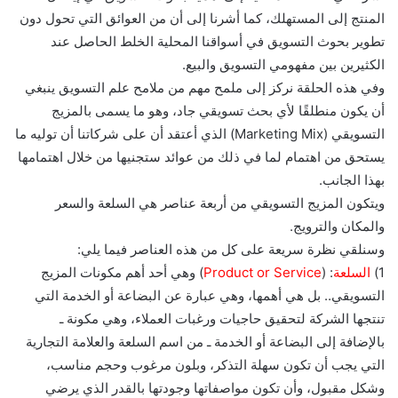
المنتج إلى المستهلك، كما أشرنا إلى أن من العوائق التي تحول دون
تطوير بحوث التسويق في أسواقنا المحلية الخلط الحاصل عند
الكثيرين بين مفهومي التسويق والبيع.
وفي هذه الحلقة نركز إلى ملمح مهم من ملامح علم التسويق ينبغي
أن يكون منطلقًا لأي بحث تسويقي جاد، وهو ما يسمى بالمزيج
التسويقي (Marketing Mix) الذي أعتقد أن على شركاتنا أن توليه ما
يستحق من اهتمام لما في ذلك من عوائد ستجنيها من خلال اهتمامها
بهذا الجانب.
ويتكون المزيج التسويقي من أربعة عناصر هي السلعة والسعر
والمكان والترويج.
وسنلقي نظرة سريعة على كل من هذه العناصر فيما يلي:
1)
السلعة
: (
Product or Service
) وهي أحد أهم مكونات المزيج
التسويقي.. بل هي أهمها، وهي عبارة عن البضاعة أو الخدمة التي
تنتجها الشركة لتحقيق حاجيات ورغبات العملاء، وهي مكونة ـ
بالإضافة إلى البضاعة أو الخدمة ـ من اسم السلعة والعلامة التجارية
التي يجب أن تكون سهلة التذكر، وبلون مرغوب وحجم مناسب،
وشكل مقبول، وأن تكون مواصفاتها وجودتها بالقدر الذي يرضي