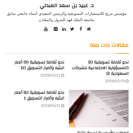
د. عبيد بن سعد العبدلي
مؤسس مزيج للاستشارات التسويقية والرئيس التنفيذي أستاذ جامعي سابق
بجامعة الملك فهد للبترول والمعادن
YouTube
Facebook
موقع
Twitter
صور
LinkedIn
الويب
من
مقالات ذات صلة
فليكر
نحو ثقافة تسويقية (5)
نحو ثقافة تسويقية (9) أنصار
(المسؤولية الاجتماعية للشركات
البئيه وأضرار التسويق (2)
السعودية 2)
2009/05/25
2009/05/19
نحو ثقافة تسويقية (6) أنصار
البئيه وأضرار التسويق 1
2009/05/21