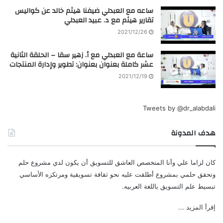
ساعه مع العبدلي ضيفنا هيثم خالد عن كواليس
تقارير هيثم مع د. عبيد العبدلي
2021/12/26
ساعة مع العبدلي مع أ. زهير سقا – الحلقة الثانية
عشر كاملة بعنوان بعنوان: تطوير وإدارة المنتجات
2021/12/19
Tweets by @dr_alabdali
هدف المدونة
كان لزاما علي وأنا المتخصص العاشق للتسويق أن يكون لدي مشروع حلم
وتحقق حلمي بمشروع أطلقت عليه نحو ثقافة تسويقية ومرتكزه الأساسي
تبسيط علم التسويق باللغة العربيه.
إقرأ المزيد ...