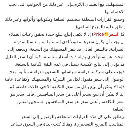
المستهلك، مع الضمان اللازم…إلى غير ذلك من الجوانب التي يجب
الاهتمام بها.
وجميع القرارات المتعلقة بتصميم السلعة ومكوناتها وألوانها وغير ذلك
يطلق عليه (المزيج السلعي).
2)
السعر
Price
) إذ لا يكفي إنتاج سلع جيدة تحقق رغبات العملاء
بل يجب أن يكون سعرها مقبولاً لدى المستهلك، ومناسبًا لقدرته
الشرائية. فالسعر الغالي قد ينفر المستهلك من السلعة، ويدفعه إلى
البحث عن سلع أخرى بديلة ذات أسعار مناسبة.. كما أن السعر القليل
قد يؤدي إلى نتائج عكسية تتمثل في عدم الثقة الكافية بالسلعة.
فيجب على شركاتنا دراسة سياساتها التسعيريه دراسة متأنية بهدف
الوصول إلى سعر مقبول لكل من الشركة والمستهلك. وكقاعدة عامة
فإننا لا يمكن أن نبيع بأقل من سعر التكلفة إلا في حالات خاصة، كما
أننا لا يمكن أن نبيع بسعر أعلى من سعر المنافسين، فأقل سعر هو
سعر التكلفة، وأعلى سعر هو سعر المنافسين المنتجين لنفس
السلعة.
ويطلق على كل هذه القرارات المتعلقة بالوصول إلى السعر
المناسب (المزيج التسعيري). وهناك كتب جيدة في السوق تساعد