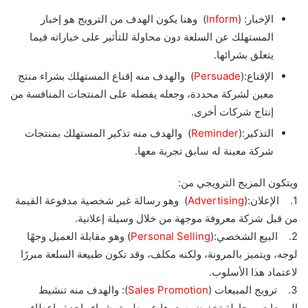
الإخبار: (
Inform
) وهنا يكون الهدف من الترويج هو إخبار
المستهلك عن السلعة دون محاولة للتأثير على خياراته فيما
يتعلق بشرائها.
الإقناع:(
Persuade
) والهدف منه إقناع المستهلك بشراء منتج
معين لشركة محددة، وجعله يفضله على المنتجات المنافسة من
إنتاج شركات أخرى.
التذكير:(
Reminder
) والهدف منه تذكير المستهلك بمنتجات
شركة معينة له سابق تجربة معها.
ويتكون المزيج الترويجي من:
1. الإعلان:(
Advertising
) وهو رسالة غير شخصية مدفوعة القيمة
من قبل شركة معروفة موجهة من خلال وسيلة إعلانية.
2. البيع الشخصي:(
Selling
Personal
) وهو مقابلة العميل وجهًا
لوجه، ويتميز بالمرونة، ولكنه مكلف، وقد تكون طبيعة السلعة مبررًا
لاعتماد هذا الأسلوب.
3. ترويج المبيعات (
Promotion
Sales
): والهدف منه تنشيط
المبيعات بمحاولة تخفيض سعرها عن طريق شراء واحدة وإعطاء