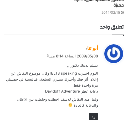
المعايير الأساسية لسيرة ذاتية
مميزة
2014/02/15
تعليق واحد
ي
أبو ثنا
:
ق
2009/05/08 الساعة 8:14 مساءً
و
تسلم يدينك دكتور,,,
ل
اليوم اختبرت IELTS speaking وكان موضوع النقاش عن
إعلان أثر فيك وأجبرك تشتري السلعة،، فبالنسبة لي حصلتلي
مرة واحدة فقط
دعاية عطر Davidoff Adventure
ولما امتد النقاش للاسف اخطئت وخلطت بين الاعلان
والدعاية كالعادة
رد