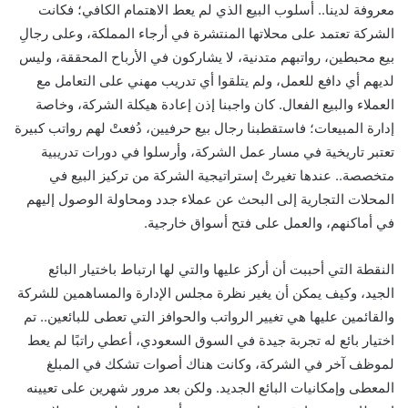
معروفة لدينا.. أسلوب البيع الذي لم يعط الاهتمام الكافي؛ فكانت
الشركة تعتمد على محلاتها المنتشرة في أرجاء المملكة، وعلى رجالِ
بيع محبطين، رواتبهم متدنية، لا يشاركون في الأرباح المحققة، وليس
لديهم أي دافع للعمل، ولم يتلقوا أي تدريب مهني على التعامل مع
العملاء والبيع الفعال. كان واجبنا إذن إعادة هيكلة الشركة، وخاصة
إدارة المبيعات؛ فاستقطبنا رجال بيع حرفيين، دُفعتْ لهم رواتب كبيرة
تعتبر تاريخية في مسار عمل الشركة، وأرسلوا في دورات تدريبية
متخصصة.. عندها تغيرتْ إستراتيجية الشركة من تركيز البيع في
المحلات التجارية إلى البحث عن عملاء جدد ومحاولة الوصول إليهم
في أماكنهم، والعمل على فتح أسواق خارجية.
النقطة التي أحببت أن أركز عليها والتي لها ارتباط باختيار البائع
الجيد، وكيف يمكن أن يغير نظرة مجلس الإدارة والمساهمين للشركة
والقائمين عليها هي تغيير الرواتب والحوافز التي تعطى للبائعين.. تم
اختيار بائع له تجربة جيدة في السوق السعودي، أعطي راتبًا لم يعط
لموظف آخر في الشركة، وكانت هناك أصوات تشكك في المبلغ
المعطى وإمكانيات البائع الجديد. ولكن بعد مرور شهرين على تعيينه