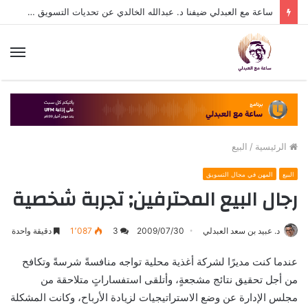
ساعة مع العبدلي ضيفنا د. عبدالله الخالدي عن تحديات التسويق في القطاع الثالث مع د. عبيد العبدلي
الق
الرئيسية
/
البيع
البيع
المهن في مجال التسويق
رجال البيع المحترفين; تجربة شخصية
د. عبيد بن سعد العبدلي
2009/07/30
3
1٬087
دقيقة واحدة
عندما كنت مديرًا لشركة أغذية محلية تواجه منافسةً شرسةً وتكافح
من أجل تحقيق نتائج مشجعةٍ، وأتلقى استفساراتٍ متلاحقة من
مجلس الإدارة عن وضع الاستراتيجيات لزيادة الأرباح، وكانت المشكلة