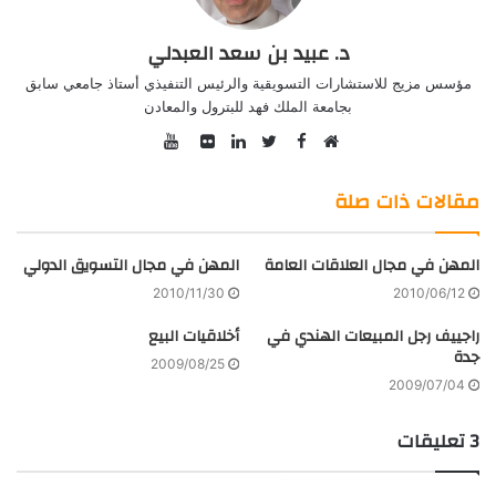
د. عبيد بن سعد العبدلي
مؤسس مزيج للاستشارات التسويقية والرئيس التنفيذي أستاذ جامعي سابق
بجامعة الملك فهد للبترول والمعادن
YouTube
Facebook
موقع
Twitter
صور
LinkedIn
الويب
من
مقالات ذات صلة
فليكر
المهن في مجال العلاقات العامة
المهن في مجال التسويق الدولي
2010/11/30
2010/06/12
راجييف رجل المبيعات الهندي في
أخلاقيات البيع
جدة
2009/08/25
2009/07/04
‫3 تعليقات