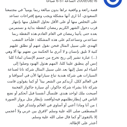
2009/08/16 الساعة 6:51 صباحًا
و
قصة رائعة و واقعية نراها بدون مبالغة ربما يوميا ً في مجتمعنا
ل
السعودي، أنا ارى أنها مشكلة ويجب وضع إقتراحات تساعد
على التخلص منها أو على الأقل نحاول التقليل منها بإنتهاز
قرب دخول الشهر الكريم رمضان كنقطة بداية و نستمرمن
بعده حتى يأتينا رمضان في العام القادم.هذه النقطة ربما
تساعدني وتساعدكم على هذه المشكلة : فلنأخذ الشعب
الهندي على سبيل المثال فنحن نقول عنهم أو نطلق عليهم
كنية لا تليق بإنسان و لا أدري ما الحكمة من نعتهم بها ألا وهي
(…) عبارة تشير إلى ريح تخرج من جسم الإنسان لماذا كلنا
إنس أي ينطبق علينا كلنا، المهم هذول الهنود وصلوا إلى
أشياء لم نصل إليها بعد.على سبيل المثال شركة تاتا لصناعة
السيارات هي شركة هندية تباع سياراتها الأن في أسواقنا و
في العالم ككل، أزيدكم من الشعر بيتا ً أو كما يقولون قامت
شركة تاتا بشراء شركة جاكوار، أي سيارة جاكوار الفخمة
أصبحت ملك لواحد هندي. فلنسأل أنفسنا قبل أنحكم أو نضع
الناس في إيطارنظلمهم فيه(وأقصد بإيطار مثل برواز الصورة
) من أنا وماذا أعني أو أساوي في العالم ولنتذكر قول
المصطفى صلى الله علية وسلم “لافرق بين عربي ولا أعجمي
إلا بالتقوى”أو كما قال صلى الله علية وسلم.
أعتذر على الإطالة.