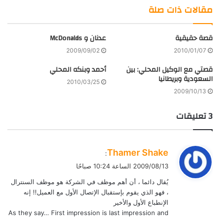
الويب
من
مقالات ذات صلة
فليكر
قصة حقيقية
عدنان و McDonalds
2009/09/02
2010/01/07
قصتي مع الوكيل المحلي: بين
أحمد وبنكه المحلي
السعودية وبريطانيا
2010/03/25
2009/10/13
‫3 تعليقات
ي
Thamer Shake
:
ق
2009/08/13 الساعة 10:24 صباحًا
و
يُقال دائما ، أن أهم موظف في الشركة هو موظف السنترال
ل
، فهو الذي يقوم بإستقبال الإتصال الأول مع العميل!! إنه
الإنطباع الأول والأخير
As they say… First impression is last impression and