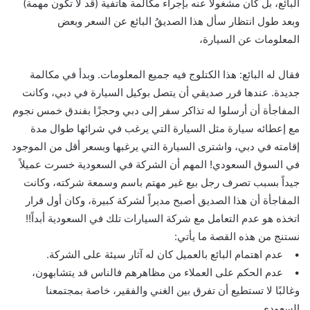
البائع، بل كان مشغولاً عنه بإجراء مكالمة هاتفية (قد لا تكون مهمة)
وبعد طول انتظار سأل هذا الصديقُ البائع عن السعر وبعض
المعلومات عن السيارة،
فقال له البائع: هذا الكتلوج فيه جميع المعلومات. وبدأ في مكالمة
جديدة. عندها قرر صديقي أن يتصل بوكيل السيارة في دبي، وكانت
المفاجأة أن أرسلوا له تذاكر سفر إلى دبي وحجزًا بفندق خمس نجوم
مع إعطائه سيارة مثل السيارة التي يرغب في شرائها طوال مدة
إقامته في دبي، واشترى السيارة التي يرغبها وبسعر أقل من الموجود
في السوق السعودي! المهم أن الشركة في السعودية خسرت عميلاً
جيداً بسبب تصرف رجل بيع غير مهتم باسم وسمعة شركته، وكانت
المفاجأة أن هذا الصديق أصبح مديراً لشركة كبيرة، وكان أول قرار
اتخذه هو عدم التعامل مع شركة السيارات تلك في السعودية أبداً!!
نستنج من هذه القصة ما يأتي:
• عدم اهتمام البائع بالعميل كان له آثار سيئة على الشركة.
• عدم الحكم على العملاء من مظاهرهم فالناس قد يتشابهون،
وغالبًا لا تستطيع أن تفرق بين الغني والفقير، خاصة بمجتمعنا
السعودي.