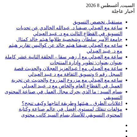
السبت, أغسطس 8 2026
أخبار عاجلة
مستقبل تخصص التسويق
ساعة مع العبدلي ضيفنا د. عبدالله الخالدي عن تحديات
التسويق في القطاع الثالث مع د. عبيد العبدلي
جامعة الأمير سلطان وشخصية طلابها هيثم خالد كمثال
ساعه مع العبدلي ضيفنا هيثم خالد عن كواليس تقارير هيثم
مع د. عبيد العبدلي
ساعة مع العبدلي مع أ. زهير سقا – الحلقة الثانية عشر كاملة
بعنوان بعنوان: تطوير وإدارة المنتجات
ساعة مع العبدلي مع أ عبدالعزيز العجلان والحديث قصة
السجل رقم 6 وتسويق الثقافة مع د عبيد العبدلي
ساعه مع العبدلي مع مزروع المزروع والحديث عن تجربة
العميل في القطاع العام والخاص مع د. عبيد العبدلي
بسام السيد : ما الذي يحرك مجال العمل في صناعة المحتوى
التسويقي
اعلانات الطرق .. هيئتها وطريقة انتاجها وكيف تنجح؟
مؤلفات تنقلك لمستوى أفضل في عالم صناعة وكتابة
المحتوى التسويقي للأستاذ بسام السيد كاتب محتوى
عمود
مقال
جانبي
تسجيل
عشوائي