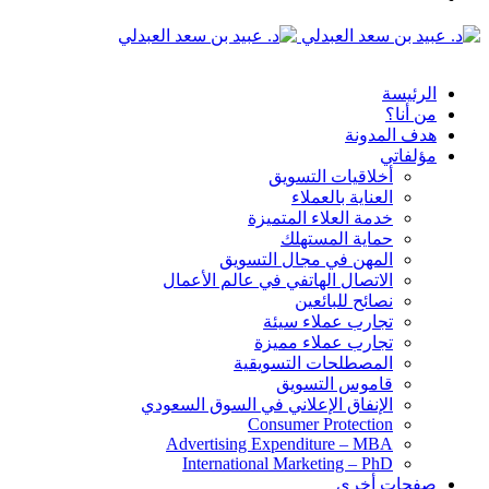
الدخول
القائمة
الرئيسة
من أنا؟
هدف المدونة
مؤلفاتي
أخلاقيات التسويق
العناية بالعملاء
خدمة العلاء المتميزة
حماية المستهلك
المهن في مجال التسويق
الاتصال الهاتفي في عالم الأعمال
نصائح للبائعين
تجارب عملاء سيئة
تجارب عملاء مميزة
المصطلحات التسويقية
قاموس التسويق
الإنفاق الإعلاني في السوق السعودي
Consumer Protection
Advertising Expenditure – MBA
International Marketing – PhD
صفحات أخرى