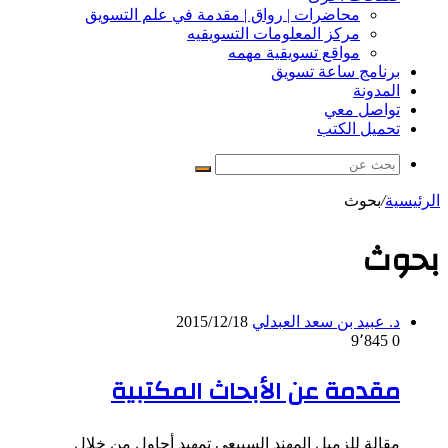
محاضرات | رواق | مقدمة في علم التسويق
مركز المعلومات التسويقيه
مواقع تسويقية مهمه
برنامج ساعة تسويق
المدونة
تواصل معي
تحميل الكتب
بحث
عن
الرئيسية
/
بحوث
بحوث
د. عبيد بن سعد العبدلي
2015/12/18
9٬845
0
مقدمة عن الأبحاث المكتبية
مقالة للزميل المهند السبيعي تمهيد أحاول من خلال