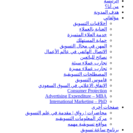
الرئيسة
من أنا؟
هدف المدونة
مؤلفاتي
أخلاقيات التسويق
العناية بالعملاء
خدمة العلاء المتميزة
حماية المستهلك
المهن في مجال التسويق
الاتصال الهاتفي في عالم الأعمال
نصائح للبائعين
تجارب عملاء سيئة
تجارب عملاء مميزة
المصطلحات التسويقية
قاموس التسويق
الإنفاق الإعلاني في السوق السعودي
Consumer Protection
Advertising Expenditure – MBA
International Marketing – PhD
صفحات أخرى
محاضرات | رواق | مقدمة في علم التسويق
مركز المعلومات التسويقيه
مواقع تسويقية مهمه
برنامج ساعة تسويق