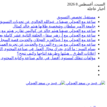
السبت, أغسطس 8 2026
أخبار عاجلة
مستقبل تخصص التسويق
ساعة مع العبدلي ضيفنا د. عبدالله الخالدي عن تحديات التسويق 
جامعة الأمير سلطان وشخصية طلابها هيثم خالد كمثال
ساعه مع العبدلي ضيفنا هيثم خالد عن كواليس تقارير هيثم مع د.
ساعة مع العبدلي مع أ. زهير سقا – الحلقة الثانية عشر كاملة بعن
ساعة مع العبدلي مع أ عبدالعزيز العجلان والحديث قصة السجل رقم 6 وتسويق الثقافة مع د عبيد
ساعه مع العبدلي مع مزروع المزروع والحديث عن تجربة العميل 
بسام السيد : ما الذي يحرك مجال العمل في صناعة المحتوى ال
اعلانات الطرق .. هيئتها وطريقة انتاجها وكيف تنجح؟
مؤلفات تنقلك لمستوى أفضل في عالم صناعة وكتابة المحتوى ا
عمود
مقال
جانبي
تسجيل
عشوائي
الدخول
القائمة