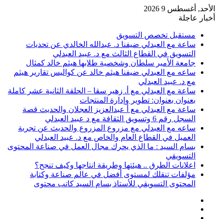
الأحد, أغسطس 9 2026
أخبار عاجلة
مستقبل تخصص التسويق
ساعة مع العبدلي ضيفنا د. عبدالله الخالدي عن تحديات
التسويق في القطاع الثالث مع د. عبيد العبدلي
جامعة الأمير سلطان وشخصية طلابها هيثم خالد كمثال
ساعه مع العبدلي ضيفنا هيثم خالد عن كواليس تقارير هيثم
مع د. عبيد العبدلي
ساعة مع العبدلي مع أ. زهير سقا – الحلقة الثانية عشر كاملة
بعنوان بعنوان: تطوير وإدارة المنتجات
ساعة مع العبدلي مع أ عبدالعزيز العجلان والحديث قصة
السجل رقم 6 وتسويق الثقافة مع د عبيد العبدلي
ساعه مع العبدلي مع مزروع المزروع والحديث عن تجربة
العميل في القطاع العام والخاص مع د. عبيد العبدلي
بسام السيد : ما الذي يحرك مجال العمل في صناعة المحتوى
التسويقي
اعلانات الطرق .. هيئتها وطريقة انتاجها وكيف تنجح؟
مؤلفات تنقلك لمستوى أفضل في عالم صناعة وكتابة
المحتوى التسويقي للأستاذ بسام السيد كاتب محتوى
عمود
مقال
جانبي
تسجيل
عشوائي