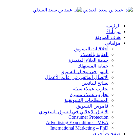
الدخول
القائمة
الرئيسة
من أنا؟
هدف المدونة
مؤلفاتي
أخلاقيات التسويق
العناية بالعملاء
خدمة العلاء المتميزة
حماية المستهلك
المهن في مجال التسويق
الاتصال الهاتفي في عالم الأعمال
نصائح للبائعين
تجارب عملاء سيئة
تجارب عملاء مميزة
المصطلحات التسويقية
قاموس التسويق
الإنفاق الإعلاني في السوق السعودي
Consumer Protection
Advertising Expenditure – MBA
International Marketing – PhD
صفحات أخرى