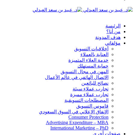
الدخول
القائمة
الرئيسة
من أنا؟
هدف المدونة
مؤلفاتي
أخلاقيات التسويق
العناية بالعملاء
خدمة العلاء المتميزة
حماية المستهلك
المهن في مجال التسويق
الاتصال الهاتفي في عالم الأعمال
نصائح للبائعين
تجارب عملاء سيئة
تجارب عملاء مميزة
المصطلحات التسويقية
قاموس التسويق
الإنفاق الإعلاني في السوق السعودي
Consumer Protection
Advertising Expenditure – MBA
International Marketing – PhD
صفحات أخرى