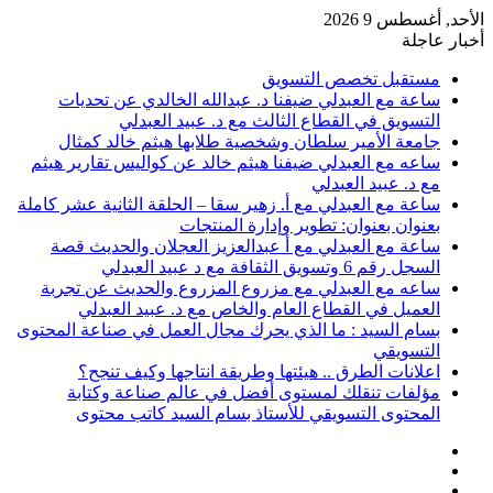
الأحد, أغسطس 9 2026
أخبار عاجلة
مستقبل تخصص التسويق
ساعة مع العبدلي ضيفنا د. عبدالله الخالدي عن تحديات
التسويق في القطاع الثالث مع د. عبيد العبدلي
جامعة الأمير سلطان وشخصية طلابها هيثم خالد كمثال
ساعه مع العبدلي ضيفنا هيثم خالد عن كواليس تقارير هيثم
مع د. عبيد العبدلي
ساعة مع العبدلي مع أ. زهير سقا – الحلقة الثانية عشر كاملة
بعنوان بعنوان: تطوير وإدارة المنتجات
ساعة مع العبدلي مع أ عبدالعزيز العجلان والحديث قصة
السجل رقم 6 وتسويق الثقافة مع د عبيد العبدلي
ساعه مع العبدلي مع مزروع المزروع والحديث عن تجربة
العميل في القطاع العام والخاص مع د. عبيد العبدلي
بسام السيد : ما الذي يحرك مجال العمل في صناعة المحتوى
التسويقي
اعلانات الطرق .. هيئتها وطريقة انتاجها وكيف تنجح؟
مؤلفات تنقلك لمستوى أفضل في عالم صناعة وكتابة
المحتوى التسويقي للأستاذ بسام السيد كاتب محتوى
عمود
مقال
جانبي
تسجيل
عشوائي