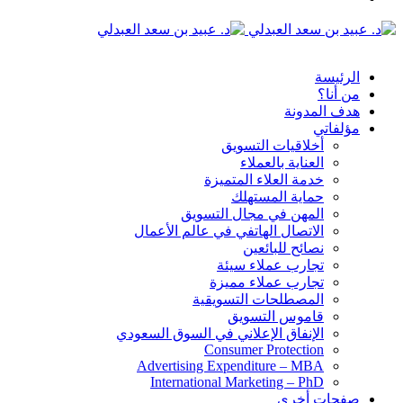
الدخول
القائمة
الرئيسة
من أنا؟
هدف المدونة
مؤلفاتي
أخلاقيات التسويق
العناية بالعملاء
خدمة العلاء المتميزة
حماية المستهلك
المهن في مجال التسويق
الاتصال الهاتفي في عالم الأعمال
نصائح للبائعين
تجارب عملاء سيئة
تجارب عملاء مميزة
المصطلحات التسويقية
قاموس التسويق
الإنفاق الإعلاني في السوق السعودي
Consumer Protection
Advertising Expenditure – MBA
International Marketing – PhD
صفحات أخرى