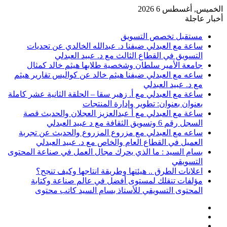
الخميس, أغسطس 6 2026
أخبار عاجلة
مستقبل تخصص التسويق
ساعة مع العبدلي ضيفنا د. عبدالله الخالدي عن تحديات
التسويق في القطاع الثالث مع د. عبيد العبدلي
جامعة الأمير سلطان وشخصية طلابها هيثم خالد كمثال
ساعه مع العبدلي ضيفنا هيثم خالد عن كواليس تقارير هيثم
مع د. عبيد العبدلي
ساعة مع العبدلي مع أ. زهير سقا – الحلقة الثانية عشر كاملة
بعنوان بعنوان: تطوير وإدارة المنتجات
ساعة مع العبدلي مع أ عبدالعزيز العجلان والحديث قصة
السجل رقم 6 وتسويق الثقافة مع د عبيد العبدلي
ساعه مع العبدلي مع مزروع المزروع والحديث عن تجربة
العميل في القطاع العام والخاص مع د. عبيد العبدلي
بسام السيد : ما الذي يحرك مجال العمل في صناعة المحتوى
التسويقي
اعلانات الطرق .. هيئتها وطريقة انتاجها وكيف تنجح؟
مؤلفات تنقلك لمستوى أفضل في عالم صناعة وكتابة
المحتوى التسويقي للأستاذ بسام السيد كاتب محتوى
عمود
مقال
جانبي
تسجيل
عشوائي