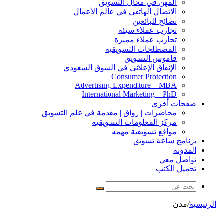
المهن في مجال التسويق
الاتصال الهاتفي في عالم الأعمال
نصائح للبائعين
تجارب عملاء سيئة
تجارب عملاء مميزة
المصطلحات التسويقية
قاموس التسويق
الإنفاق الإعلاني في السوق السعودي
Consumer Protection
Advertising Expenditure – MBA
International Marketing – PhD
صفحات أخرى
محاضرات | رواق | مقدمة في علم التسويق
مركز المعلومات التسويقيه
مواقع تسويقية مهمه
برنامج ساعة تسويق
المدونة
تواصل معي
تحميل الكتب
بحث
عن
الرئيسية
/
مدن