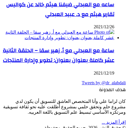
ساعه مع العبدلي ضيفنا هيثم خالد عن كواليس
تقارير هيثم مع د. عبيد العبدلي
2021/12/26
ساعة مع العبدلي مع أ. زهير سقا – الحلقة الثانية
عشر كاملة بعنوان بعنوان: تطوير وإدارة المنتجات
2021/12/19
Tweets by @dr_alabdali
هدف المدونة
كان لزاما علي وأنا المتخصص العاشق للتسويق أن يكون لدي
مشروع حلم وتحقق حلمي بمشروع أطلقت عليه نحو ثقافة تسويقية
ومرتكزه الأساسي تبسيط علم التسويق باللغة العربيه.
إقرأ المزيد ...
© حقوق النشر 2026، جميع الحقوق محفوظة