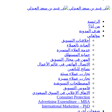
الدخول
القائمة
الرئيسة
من أنا؟
هدف المدونة
مؤلفاتي
أخلاقيات التسويق
العناية بالعملاء
خدمة العلاء المتميزة
حماية المستهلك
المهن في مجال التسويق
الاتصال الهاتفي في عالم الأعمال
نصائح للبائعين
تجارب عملاء سيئة
تجارب عملاء مميزة
المصطلحات التسويقية
قاموس التسويق
الإنفاق الإعلاني في السوق السعودي
Consumer Protection
Advertising Expenditure – MBA
International Marketing – PhD
صفحات أخرى