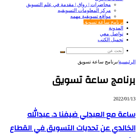
محاضرات | رواق | مقدمة في علم التسويق
مركز المعلومات التسويقيه
مواقع تسويقية مهمه
برنامج ساعة تسويق
المدونة
تواصل معي
تحميل الكتب
بحث
عن
الرئيسية
/
برنامج ساعة تسويق
برنامج ساعة تسويق
ساعة
2022/01/13
مع
ساعة مع العبدلي ضيفنا د. عبدالله
العبدلي
ضيفنا
د.
الخالدي عن تحديات التسويق في القطاع
عبدالله
الخالدي