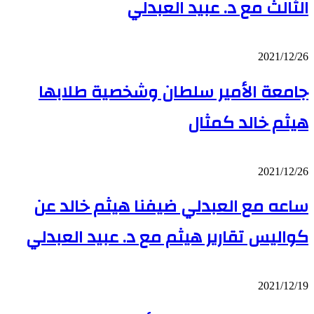
الثالث مع د. عبيد العبدلي
عن
تحديات
التسويق
في
جامعة
2021/12/26
القطاع
الأمير
الثالث
جامعة الأمير سلطان وشخصية طلابها
سلطان
مع
وشخصية
د.
طلابها
عبيد
هيثم خالد كمثال
هيثم
العبدلي
خالد
كمثال
ساعه
2021/12/26
مع
ساعه مع العبدلي ضيفنا هيثم خالد عن
العبدلي
ضيفنا
هيثم
كواليس تقارير هيثم مع د. عبيد العبدلي
خالد
عن
كواليس
تقارير
ساعة
2021/12/19
هيثم
مع
مع
العبدلي