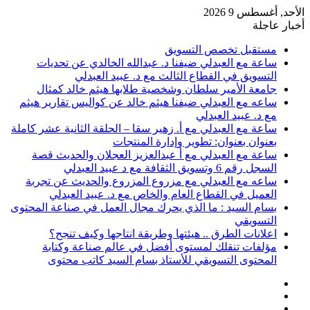
الأحد, أغسطس 9 2026
أخبار عاجلة
مستقبل تخصص التسويق
ساعة مع العبدلي ضيفنا د. عبدالله الخالدي عن تحديات
التسويق في القطاع الثالث مع د. عبيد العبدلي
جامعة الأمير سلطان وشخصية طلابها هيثم خالد كمثال
ساعه مع العبدلي ضيفنا هيثم خالد عن كواليس تقارير هيثم
مع د. عبيد العبدلي
ساعة مع العبدلي مع أ. زهير سقا – الحلقة الثانية عشر كاملة
بعنوان بعنوان: تطوير وإدارة المنتجات
ساعة مع العبدلي مع أ عبدالعزيز العجلان والحديث قصة
السجل رقم 6 وتسويق الثقافة مع د عبيد العبدلي
ساعه مع العبدلي مع مزروع المزروع والحديث عن تجربة
العميل في القطاع العام والخاص مع د. عبيد العبدلي
بسام السيد : ما الذي يحرك مجال العمل في صناعة المحتوى
التسويقي
اعلانات الطرق .. هيئتها وطريقة انتاجها وكيف تنجح؟
مؤلفات تنقلك لمستوى أفضل في عالم صناعة وكتابة
المحتوى التسويقي للأستاذ بسام السيد كاتب محتوى
عمود
مقال
جانبي
تسجيل
عشوائي