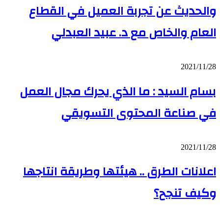
مزروع
د
والحديث عن تجربة العميل في القطاع
المزروع
عبيد
والحديث
العبدلي
العام والخاص مع د. عبيد العبدلي
عن
تجربة
العميل
في
بسام
2021/11/28
القطاع
السيد
العام
:
بسام السيد : ما الذي يحرك مجال العمل
والخاص
ما
مع
الذي
د.
في صناعة المحتوى التسويقي
يحرك
عبيد
مجال
العبدلي
العمل
في
اعلانات
2021/11/28
صناعة
الطرق
المحتوى
..
اعلانات الطرق .. هيئتها وطريقة انتاجها
التسويقي
هيئتها
وطريقة
وكيف تنجح؟
انتاجها
وكيف
تنجح؟