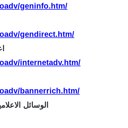
oadv/geninfo.htm/
g
oadv/gendirect.htm/
sing
adv/internetadv.htm/
oadv/bannerrich.htm/
Media Kits and rates الوسائ