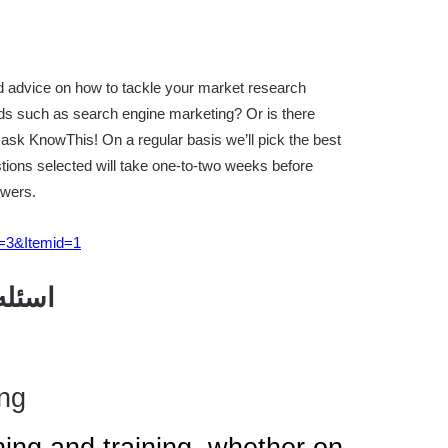
d advice on how to tackle your market research
ds such as search engine marketing? Or is there
sk KnowThis! On a regular basis we’ll pick the best
tions selected will take one-to-two weeks before
swers.
d=3&Itemid=1
s and Answers
ing
ing and training, whether on