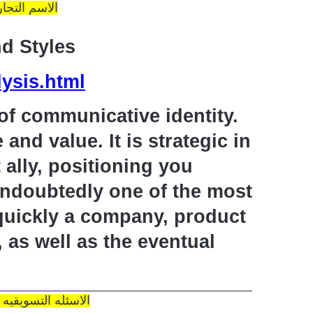
Brand Name الاسم الت
d Styles
ysis.html
of communicative identity.
and value. It is strategic in
 ally, positioning you
undoubtedly one of the most
quickly a company, product
 as well as the eventual
Marketing Questions? الاسئله التسويقيه