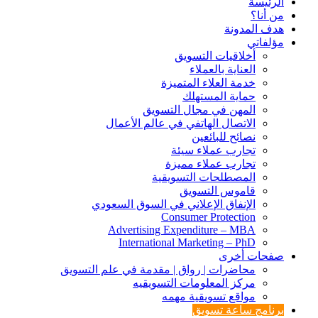
الرئيسة
من أنا؟
هدف المدونة
مؤلفاتي
أخلاقيات التسويق
العناية بالعملاء
خدمة العلاء المتميزة
حماية المستهلك
المهن في مجال التسويق
الاتصال الهاتفي في عالم الأعمال
نصائح للبائعين
تجارب عملاء سيئة
تجارب عملاء مميزة
المصطلحات التسويقية
قاموس التسويق
الإنفاق الإعلاني في السوق السعودي
Consumer Protection
Advertising Expenditure – MBA
International Marketing – PhD
صفحات أخرى
محاضرات | رواق | مقدمة في علم التسويق
مركز المعلومات التسويقيه
مواقع تسويقية مهمه
برنامج ساعة تسويق