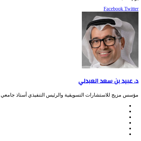
LinkedIn
Pinterest
Twitter
Facebook
طباعة
مشاركة
عبر
البريد
د. عبيد بن سعد العبدلي
مؤسس مزيج للاستشارات التسويقية والرئيس التنفيذي أستاذ جامعي س
موقع
Facebook
الويب
Twitter
LinkedIn
صور
YouTube
من
فليكر