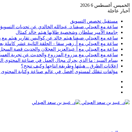
الخميس, أغسطس 6 2026
أخبار عاجلة
مستقبل تخصص التسويق
ساعة مع العبدلي ضيفنا د. عبدالله الخالدي عن تحديات التسويق 
جامعة الأمير سلطان وشخصية طلابها هيثم خالد كمثال
ساعه مع العبدلي ضيفنا هيثم خالد عن كواليس تقارير هيثم مع د.
ساعة مع العبدلي مع أ. زهير سقا – الحلقة الثانية عشر كاملة بعن
ساعة مع العبدلي مع أ عبدالعزيز العجلان والحديث قصة السجل رقم 6 وتسويق الثقافة مع د عبيد
ساعه مع العبدلي مع مزروع المزروع والحديث عن تجربة العميل 
بسام السيد : ما الذي يحرك مجال العمل في صناعة المحتوى ال
اعلانات الطرق .. هيئتها وطريقة انتاجها وكيف تنجح؟
مؤلفات تنقلك لمستوى أفضل في عالم صناعة وكتابة المحتوى ا
عمود
مقال
جانبي
تسجيل
عشوائي
الدخول
القائمة