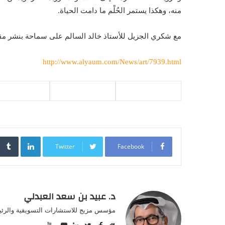
منه، وهكذا يستمر الحُلْم ما دامت الحياة.
مع شكري الجزيل للأستاذ خالد السالم على سماحة بنشر مقالا
http://www.alyaum.com/News/art/7939.html
inkedIn
Twitter
Facebook
د. عبيد بن سعد العبدلي
مؤسس مزيج للاستشارات التسويقية والرئيس