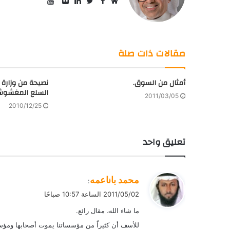
YouTube
Facebook
موقع
Twitter
صور
LinkedIn
الويب
من
فليكر
مقالات ذات صلة
أمثال من السوق.
نصيحة من وزارة ال
السلع المغشوش
2011/03/05
2010/12/25
تعليق واحد
ي
محمد باناعمه
:
ق
2011/05/02 الساعة 10:57 صباحًا
و
ما شاء الله، مقال رائع.
ل
للأسف أن كثيراً من مؤسساتنا يموت أصحابها ومؤس