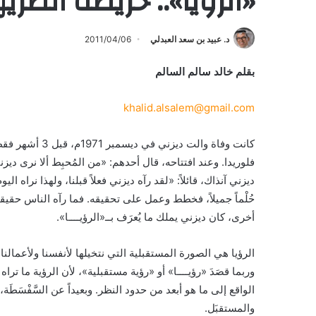
«الرؤيا».. خريطة الطر
د. عبيد بن سعد العبدلي
2011/04/06
بقلم خالد سالم السالم
khalid.alsalem@gmail.com
كانت وفاة والت 
فلوريدا. وعند افتتاحه، قال أحدهم: «من المُحبِط ألا نرى ديزن
ديزني آنذاك، قائلاً: «لقد رآه ديزني فعلاً قبلنا، ولهذا نراه ا
حُلْماً جميلاً، فخطط وعمل على تحقيقه. فما رآه الناس حقيقة
أخرى، كان ديزني يملك ما يُعرَف بــ«الرؤيــــا».
الرؤيا هي الصورة المستقبلية التي نتخيلها لأنفسنا ولأعما
وربما قصَدَ «رؤيــــا» أو «رؤية مستقبلية»، لأن الرؤية ما تر
الواقع إلى ما هو أبعد من حدود النظر. وبعيداً عن السَّفْسَطَة
والمستقبَل.