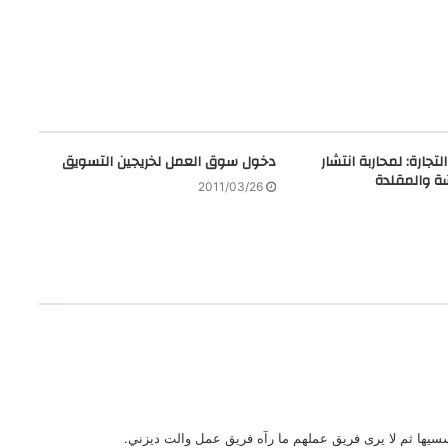
تجارة: لمحاربة انتشار
دخول سوق العمل لخريجين التسويق
ة والمقلدة
2011/03/26
سيها ثم لا يرى فريق عملهم ما رآه فريق عمل والت ديزني.