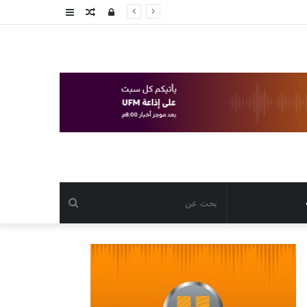
تسجيل
مقال
عمود
الدخول
عشوائي
جانبي
بحث
عن