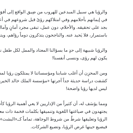
والرؤيا هي سبيل المبدعين للهروب من ضِيق الواقع إلى أفق 
في إيمانهم بأحلامهم وفي امتلاكهم رؤىً قبل شروعهم في أعماله
بجد على تحقيقه. والأحلام، دون عمل، تبقى مجرد أمانٍ وآمال، ور
باستمرار، فلا يَحيد عنه. والناجحون يتذكرون دوماً رؤاهم، وي
والرؤيا شبيهة إلى حدٍ ما بسؤالنا المعتاد والممل لكل طفل نق
يكون لهم رؤى، وننسى أنفسنا!
ومن المحزِن أن أغلب شبابنا ومؤسساتنا لا يمتلكون رؤيا لمست
ليس لديها رؤيا واضحة!
ومما يؤسَف له، أن كثيراً من الإداريين لا يعي أهمية الرؤيا كأد
يجتهدون في صياغتها اللغوية وتنميقها بكلمات فخمة ذات معن
الرؤيا وتعليقها شرطٌ من شروط الوجاهة، تماماً كــ«البشت»، 
فيضيع حينها غرض الرؤيا، وتضيع الشركات.