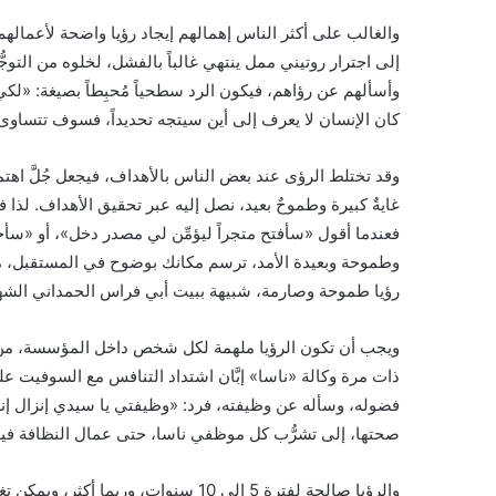
والغالب على أكثر الناس إهمالهم إيجاد رؤيا واضحة لأعماله
إلى اجترار روتيني ممل ينتهي غالباً بالفشل، لخلوه من التوجُّ
وأسألهم عن رؤاهم، فيكون الرد سطحياً مُحبِطاً بصيغة: «لكي أك
كان الإنسان لا يعرف إلى أين سيتجه تحديداً، فسوف تتساوى
وقد تختلط الرؤى عند بعض الناس بالأهداف، فيجعل جُلَّ اهتم
غايةٌ كبيرة وطموحٌ بعيد، نصل إليه عبر تحقيق الأهداف. لذا فا
فعندما أقول «سأفتح متجراً ليؤمِّن لي مصدر دخل»، أو «سأ
وطموحة وبعيدة الأمد، ترسم مكانك بوضوح في المستقبل، م
رؤيا طموحة وصارمة، شبيهة ببيت أبي فراس الحمداني الشهير: «
ويجب أن تكون الرؤيا ملهمة لكل شخص داخل المؤسسة، من الأ
ذات مرة وكالة «ناسا» إبَّان اشتداد التنافس مع السوفيت 
فضوله، وسأله عن وظيفته، فرد: «وظيفتي يا سيدي إنزال إن
صحتها، إلى تشرُّب كل موظفي ناسا، حتى عمال النظافة فيها، لل
والرؤيا صالحة لفترة 5 إلى 10 سنوات، و