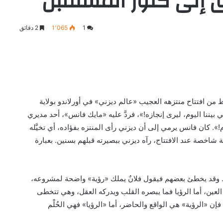
يق إلى كنوز المستقبل
1
1٬065
2 دقائق
ديزني في ديسمبر 1971م، قبل 3 أشهر فقط من افتتاح منتزهه العجيب «عالم ديزني» في أورلاندو بولاية
ي بيننا اليوم، ليرى إنجازه!»، فردَّ عليه «مايك فانس»، أحد مديري
ليوم!». كان فانس يرمي إلى أن ديزني رأى المنتزه بفؤاده، أي تخيَّله
 شاخصة عند الافتتاح، رآه ديزني ببصيرته قبلهم بسنين. بعبارة
لنا. وقد يخطئ بعضهم فيقول فلانٌ يملك «رؤية» واضحة لمشروعه،
اه العين، أما الرؤيا فما يبصره القلب ويدركه العقل، وهي تتخطى
، فإن «الرؤية» هي الواقع والحاضر، أما «الرؤيا» فهي الحُلْم