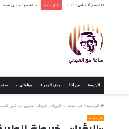
ساعة مع العبدلي ضيفنا د
الجمعة, أغسطس 7 2026
أخبار عاجلة
الرئيسة
من أنا؟
هدف المدونة
مؤلفاتي
صفحا
الرئيسية
/
غير مصنف
/
«الرؤيا».. خريطة الطريق إلى كنوز المس
غير مصنف