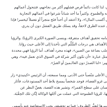
م، لذا كانت دائماً فرص فشلهم أكثر من نجاحهم، فتتحول أعمالهم
ه والطموح. وكثيراً ما أجد شباباً شرعوا في أعمالهم التجارية
سب المال!»، ولا أعتقد أن أحداً فتَح متجراً أو مَعملاً ليخسر! فإذا
 عنده الطرق لاحقاً، وقد يسلك طريق الفشل دون أن يدري.
امه تحقيق أهداف متفرقة، وينسى الصورة الكبرى (الرؤيا). والرؤيا
لأهداف هي درجات السُّلَّم التي تأخذنا إلى الأعلى حيث رؤانا.
جلب بضاعة من الصين»، فهذه مجرد أهداف. أما الرؤيا فهي محددة
ثل عبارة: «أن نكون أكبر شركة في السوق الذي نعمل فيه»، وهي
لنا الصدرُ دون العالـمينَ أو القبرُ».
على مَنْصباً حتى الأدنى. ومما سمعته، أن الرئيس «كينيدي» زار
على غزو الفضاء، فوجد شخصاً يمسح بلاط أحد المستودعات، فأثار
سان على سطح القمر!». وتشير هذه القصة، بغضِّ النظر عن
رؤيا الطموحة التي عملت من أجْلها الوكالة إبَّان تلك الحِقْبَة.
ربما أكثر، ويمكن تغييرها لتغيُّر الظروف؛ فما تم تحقيقه، يجب الاستعاضة عنه بأسمى