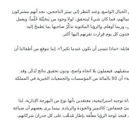
الخيال الواسع. وعند النظر إلى سِيَر الناجحين، نجد أنهم مشتركون
م، فما كان شيءٌ ليتحقق، لولا وجود من يَتخيَّلهُ حُلْماً، ويعمل
بما أوهام. والرؤيا المكتوبة تذكِّرُ صاحبها بما يَطمحُ إليه
تخذون كل يوم قرارت تقربهم إليها أكثر.
ابله: «ماذا تتمنى أن تكون عندما تكبر؟». إننا نتوقع من أطفالنا أن
قبلهم، فيعملون بلا اتجاه واضح، ودون تحقيق نتائج تُذكَر. وقد
كشفت دراسة حديثة جداً أجرتها «مؤسسة الملك خالد الخيرية» أن 93 بالمائة من المؤسسات والجمعيات الخيرية في المملكة
اة توجيه استراتيجية، معتقدين بأنها نوع من البهرجة الإدارية، لذا
ىً فضفاض؛ كالتميز والجودة والريادة. بينما يرى بعضهم أن صياغة
فتجد لوحة الرؤيا معلَّقة بإطار مُذهَّب على كل جدران شركاتهم،