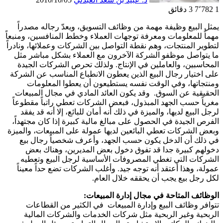
1
7٬782
3 دقائق
يمثل البيع وظيفة مهمة من وظائف التسويق، ويعدّ رجاله مصدراً
مهماً للمعلومات ومعرفة توجهات العملاء وخطط المنافسين، ومنبعاً
لتطوير المنتجات، وهم نقطة التواصل بين الشركات وعملائها، ونادراً
ما يتواصل موظفو الشركة الآخرون مع العملاء بشكل مباشر مثل
المحاسبين، والعاملين في الإنتاج. ولذلك تحرص الشركات الجيدة
على اختيار رجال البيع الذين يعطون الانطباع المناسب عن الشركة
ومنتجاتها، وفي الوقت نفسه يستطيعون أن يعطوا المعلومات
الحقيقية عن السوق. وقد يكون العائد المادي في مجال المبيعات
مغرياً حسب الجهد المبذول، فبعض الشركات تعطي راتباً مقطوعاً
لرجل البيع لديها، والميزة في ذلك أنه أمان للبائع، إلا أنه قد يفقد
الفرص الجيدة في الحصول على مبالغ مالية كبيرة إذا كان مجتهداً،
وبعض الشركات تعطي البائعين لديها عمولة على المبيعات، والميزة
في ذلك أن الدخل يكون حسب الجهد، وأعرف شخصياً رجال بيع
دخولهم كبيرة جدا قد تفوق دخول بعض المديرين، وهناك بعض
الشركات التي تغطي المصروفات الأساسية لرجل البيع وتعطيه
عمولة، وهذا أعتقد أنه توجه جيد. وأغلب الشركات تضع حداً معيناً
لكل رجل بيع يجب أن يحققه خلال العام.
الوظائف المتاحة في مجال إدارة المبيعات:
تتوافر وظائف البيع وإدارة المبيعات في الكثير من القطاعات
الربحية وغير الربحية مثل شركات الخدمات والشركات المالية