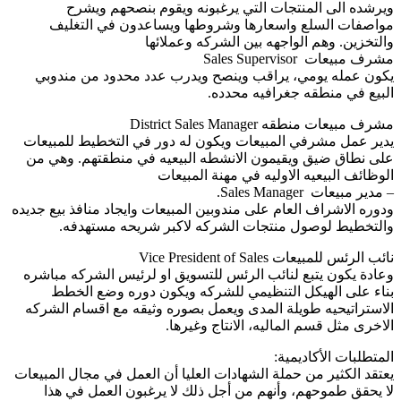
ويرشده الى المنتجات التي يرغبونه ويقوم بنصحهم ويشرح
مواصفات السلع واسعارها وشروطها ويساعدون في التغليف
والتخزين. وهم الواجهه بين الشركه وعملائها
مشرف مبيعات Sales Supervisor
يكون عمله يومي، يراقب وينصح ويدرب عدد محدود من مندوبي
البيع في منطقه جغرافيه محدده.
مشرف مبيعات منطقه District Sales Manager
يدير عمل مشرفي المبيعات ويكون له دور في التخطيط للمبيعات
على نطاق ضيق ويقيمون الانشطه البيعيه في منطقتهم. وهي من
الوظائف البيعيه الاوليه في مهنة المبيعات
– مدير مبيعات Sales Manager.
ودوره الاشراف العام على مندوبين المبيعات وايجاد منافذ بيع جديده
والتخطيط لوصول منتجات الشركه لاكبر شريحه مستهدفه.
نائب الرئس للمبيعات Vice President of Sales
وعادة يكون يتبع لنائب الرئس للتسويق او لرئيس الشركه مباشره
بناء على الهيكل التنظيمي للشركه ويكون دوره وضع الخطط
الاستراتيحيه طويلة المدى ويعمل بصوره وثيقه مع اقسام الشركه
الاخرى مثل قسم الماليه، الانتاج وغيرها.
المتطلبات الأكاديمية:
يعتقد الكثير من حملة الشهادات العليا أن العمل في مجال المبيعات
لا يحقق طموحهم، وأنهم من أجل ذلك لا يرغبون العمل في هذا