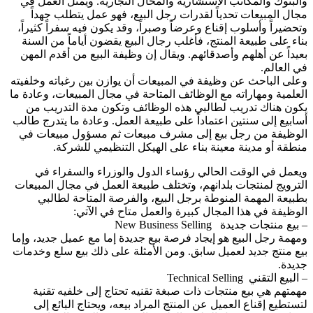
والبنوك والمكاتب الاستشارية والمحال التجارية. ويمثل العمل في
مجال المبيعات تحدياً لقدرات رجل البيع، فهو عمل يتطلب جهداً
وتحضيراً وأسلوب إقناع وعرضاً وصبراً، وقد يكون فيه سفراً كثيراً،
بناء على طبيعة المنتج، فأغلب رجال البيع يقضون أياماً من السنة
بعيداً عن أهلهم وأصدقائهم. ويقال إن وظيفة البيع من أقدم المهن
في العالم.
وعلى الباحث عن وظيفة في المبيعات أن يوازن بين رغباته وخلفيته
العلمية ومهاراته مع الوظائف المتاحة في مجال المبيعات، وعادة ما
يكون هناك تدريب لطالبي هذه الوظائف وتكون مدة التدريب من
أسابيع إلى سنتين اعتماداً على طبيعة العمل. وعادة ما يتدرج طالب
الوظيفة من رجل بيع إلى مشرف مبيعات ثم مسؤول مبيعات في
منطقة أو مدينة معينة بناء على الهيكل التنظيمي للشركة.
ويعمل في الوقت الحالي رؤساء الدول والوزراء والسفراء في
الترويج لمنتجات بلدانهم، وتختلف طبيعة العمل في مجال المبيعات
بطبيعة المهمة المنوطة برجل البيع، والفرصة المتاحة لطالبي
الوظيفة في هذا المجال كبيرة والعمل متاح في الآتي:
– بيع منتجات جديدة New Business Selling
ومهمة رجل البيع هو إيجاد فرصة بيع جديدة إما مع عميل جديد، وإما
بيع منتج جديد لعميل سابق. ومن الأمثلة على ذلك بيع سلع وخدمات
جديدة.
– البيع التقني Technical Selling
مهمتهم هي بيع منتجات ذات صبغة تقنيه تحتاج إلى خلفيه تقنية
لتستطيع إقناع العميل عن المنتج المراد بيعه، ويحتاج البائع إلى