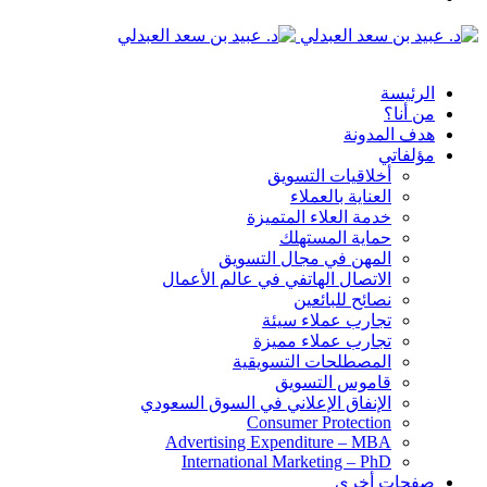
الدخول
القائمة
الرئيسة
من أنا؟
هدف المدونة
مؤلفاتي
أخلاقيات التسويق
العناية بالعملاء
خدمة العلاء المتميزة
حماية المستهلك
المهن في مجال التسويق
الاتصال الهاتفي في عالم الأعمال
نصائح للبائعين
تجارب عملاء سيئة
تجارب عملاء مميزة
المصطلحات التسويقية
قاموس التسويق
الإنفاق الإعلاني في السوق السعودي
Consumer Protection
Advertising Expenditure – MBA
International Marketing – PhD
صفحات أخرى