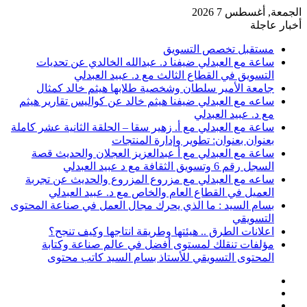
الجمعة, أغسطس 7 2026
أخبار عاجلة
مستقبل تخصص التسويق
ساعة مع العبدلي ضيفنا د. عبدالله الخالدي عن تحديات
التسويق في القطاع الثالث مع د. عبيد العبدلي
جامعة الأمير سلطان وشخصية طلابها هيثم خالد كمثال
ساعه مع العبدلي ضيفنا هيثم خالد عن كواليس تقارير هيثم
مع د. عبيد العبدلي
ساعة مع العبدلي مع أ. زهير سقا – الحلقة الثانية عشر كاملة
بعنوان بعنوان: تطوير وإدارة المنتجات
ساعة مع العبدلي مع أ عبدالعزيز العجلان والحديث قصة
السجل رقم 6 وتسويق الثقافة مع د عبيد العبدلي
ساعه مع العبدلي مع مزروع المزروع والحديث عن تجربة
العميل في القطاع العام والخاص مع د. عبيد العبدلي
بسام السيد : ما الذي يحرك مجال العمل في صناعة المحتوى
التسويقي
اعلانات الطرق .. هيئتها وطريقة انتاجها وكيف تنجح؟
مؤلفات تنقلك لمستوى أفضل في عالم صناعة وكتابة
المحتوى التسويقي للأستاذ بسام السيد كاتب محتوى
عمود
مقال
جانبي
تسجيل
عشوائي