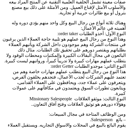
صفات معينة تشمل الخلفية العلمية التقنية عن المنتج المراد بيعه
والأسلوب الأمثل لإقناع العميل. ومن الأمثلة على ذلك بيع مصنع
بترول أو بيع طائرات حربية أو تجارية.
وهناك ثلاثة أنواع من رجال البيع وكل واحد منهم يؤدي دوره وله
أهميته في عالم الأعمال:
النوع الأول: آخذو الطلبات order taker:
وهذا النوع من رجال البيع عملهم هو تلبية حاجة العملاء الذين يرغبون
في منتجات الشركة وهم موجودون داخل الشركة ويأتيهم العملاء
بطلباتهم ويقتصر دورهم على تحقيق تلك الطلبات. مثال ذلك
البائعون في محال البقالات الكبيرة والمكتبات ومحطات الوقود ولا
يتطلب عملهم مهارات كبيرة ولا تدريباً كبيراً، ورواتبهم ليست كبيرة.
النوع الثاني: موجدو الطلبات order Getter:
هذا النوع من رجال البيع يتطلب عملهم مهارات خاصة وهم من
تعتمد عليهم الشركات لجذب الأعمال، فتجدهم يخلقون الفرص،
ويتعرفون على عملاء جدد، ويحافظون على العملاء القدامى،
ويتابعون تطورات السوق ويعتمدون في مكافآتهم على عمولات
كبيرة.
النوع الثالث: موثقو العلاقات Missionary Salespeople
وهؤلاء دورهم هو توثيق العلاقات وفتح آفاق التعاون..
ومن الوظائف المتاحة في مجال المبيعات:
– بائع Salesperson.
يقوم البائع بالبيع في المحلات والاسواق التجاريه. ويستقبل العملاء