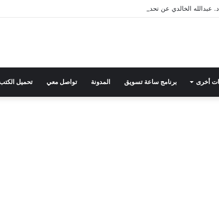
. عبدالله الخالدي عن تحديات التسويق في القطاع الثالث مع د. عبيد العبدلي
ت أخرى
برنامج ساعة تسويق
المدونة
تواصل معي
تحميل الكتب