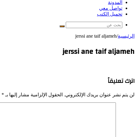
المدونة
تواصل معي
تحميل الكتب
بحث
عن
الرئيسية
/
jerssi ane taif aljameh
jerssi ane taif aljameh
اترك تعليقاً
لن يتم نشر عنوان بريدك الإلكتروني.
الحقول الإلزامية مشار إليها بـ
*