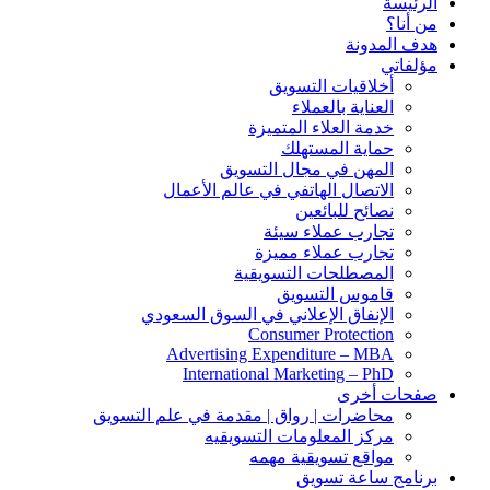
الرئيسة
من أنا؟
هدف المدونة
مؤلفاتي
أخلاقيات التسويق
العناية بالعملاء
خدمة العلاء المتميزة
حماية المستهلك
المهن في مجال التسويق
الاتصال الهاتفي في عالم الأعمال
نصائح للبائعين
تجارب عملاء سيئة
تجارب عملاء مميزة
المصطلحات التسويقية
قاموس التسويق
الإنفاق الإعلاني في السوق السعودي
Consumer Protection
Advertising Expenditure – MBA
International Marketing – PhD
صفحات أخرى
محاضرات | رواق | مقدمة في علم التسويق
مركز المعلومات التسويقيه
مواقع تسويقية مهمه
برنامج ساعة تسويق