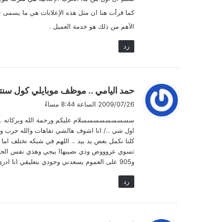
ل
كما قرأت هنا ان مثل هذه الإعلانات هي ما يسمى ب
الأهم من ذلك هو خدمة العميل .
رد
ي
حمد اليامي .. موظف موبايلي كول سنت
ق
2009/07/26 الساعة 8:44 مساءً
و
سسسسسسسسسلام عليكم ورحمة الله وبركاته ..
ل
اول شي ../ انا اشوف هالشي تفاهات والله حرب 
كلنا نكمل بعض يد بيد .. اللهم في شبكه نختلف اما
و905 على العموم يسعدني وجودي بتعليقي انا ادري نصه اخطاء املائيه بس عاد وش نسوي .. هههه تحياتي اخووكم .. حمد ..
رد