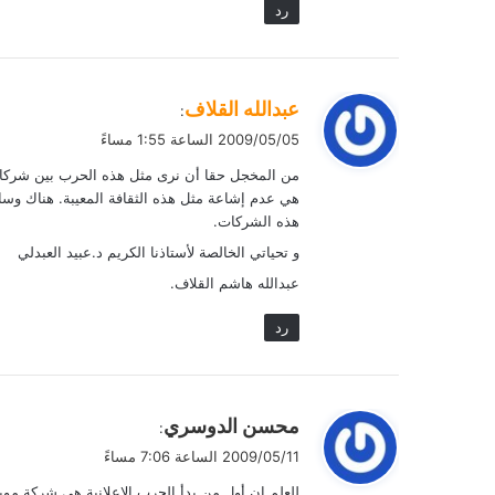
رد
ي
عبدالله القلاف
:
ق
2009/05/05 الساعة 1:55 مساءً
و
من المخجل حقا أن نرى مثل هذه الحرب بين شركاتنا
ل
هي عدم إشاعة مثل هذه الثقافة المعيبة. هناك وسا
هذه الشركات.
و تحياتي الخالصة لأستاذنا الكريم د.عبيد العبدلي
عبدالله هاشم القلاف.
رد
ي
محسن الدوسري
:
ق
2009/05/11 الساعة 7:06 مساءً
و
للعلم ان أول من بدأ الحرب الإعلانية هي شركة موب