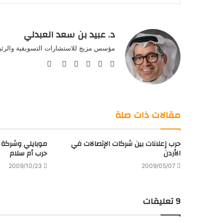
د. عبيد بن سعد العبدلي
مؤسس مزيج للاستشارات التسويقية والرئيس
موقع
Facebook
Twitter
صور
LinkedIn
YouTube
الويب
من
فليكر
مقالات ذات صلة
حرب إعلانات بين شركات الإتصالات في
موبايلي وشركة ا
الأردن
حرب أم سلام
2009/10/23
2009/05/07
‫9 تعليقات