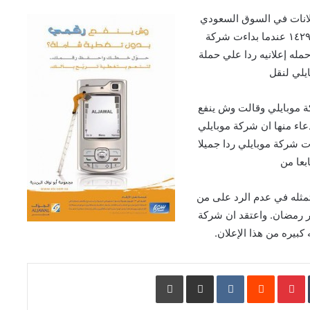
لانات في السوق السعودي
حدثت في رمضان ١٤٢٩ عندما بداءت شركة
حمله إعلانيه ردا علي حملة
يلي لنقل
ة موبايلي وقالت وش ينفع
اء منها ان شركة موبايلي
ت شركة موبايلي ردا جميلا
ابعا من
متمثله في عدم الرد على من
 رمضان. واعتقد ان شركة
 كبيره من هذا الإعلان.
L
Pinterest
مشاركة عبر البريد
طباعة