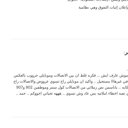
إعلان إثبات التفوق وهي نظامية
ر
:
وموش عارف ايش … فكره غلط ان بين الاتصالات وموبايلي حرووب بالعكس
 في غيرهااا مستحيل .. واكيد ان موبايلي راح تسوي عرووض والاتصالات راح
تسوي عروووض وذي نصيبهاا بيجي وهذي نفس الحكايه .. ياناسس نص زملائي من الاتصالات كول سنتر وموظفين 902 و907