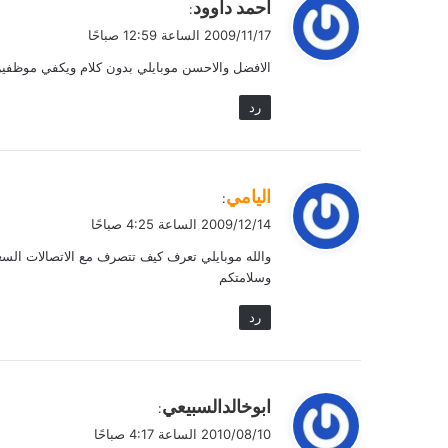
ي
احمد داوود
:
ق
2009/11/17 الساعة 12:59 صباحًا
و
الافضل والاحسن موبايلي بدون كلام ويكفي موظفين 
ل
رد
ي
اليامي
:
ق
2009/12/14 الساعة 4:25 صباحًا
و
والله موبايلي تعرف كيف تتصرف مع الاتصالات السعود
ل
وسلامتكم
رد
ي
ابوخالدالسبيعي
:
ق
2010/08/10 الساعة 4:17 صباحًا