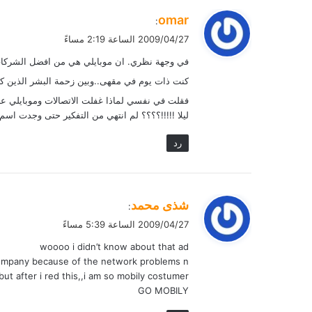
ي
omar
:
ق
2009/04/27 الساعة 2:19 مساءً
و
في وجهة نظري. ان موبايلي هي من افضل الشركات ا
ل
كنت ذات يوم في مقهى..وبين زحمة البشر الذين كانو
فقلت في نفسي لماذا غفلت الاتصالات وموبايلي عن
ليلا !!!!!؟؟؟؟ لم انتهي من التفكير حتى وجدت اسم
رد
ي
شذى محمد
:
ق
2009/04/27 الساعة 5:39 مساءً
و
woooo i didn’t know about that ad
ل
company because of the network problems n
but after i red this,,i am so mobily costumer…
GO MOBILY