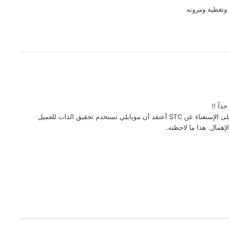
وتغطيه ومرونه
داً !!
مع العلم حالياً أنا أستخدم موبايلي ونادم كثير جداً على الإستغناء عن STC أعتقد أن موبايلي تستخدم تحقيق الذات للعميل
همال. هذا ما لاحظته.