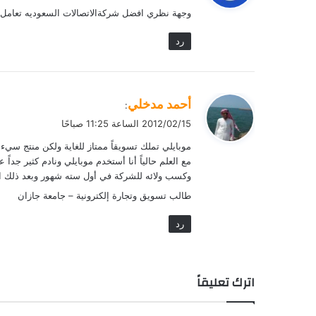
و
وجهة نظري افضل شركةالاتصالات السعوديه تعامل 
ل
رد
ي
أحمد مدخلي
:
ق
2012/02/15 الساعة 11:25 صباحًا
و
موبايلي تملك تسويقاً ممتاز للغاية ولكن منتج سيء ج
ل
وكسب ولائه للشركة في أول سته شهور وبعد ذلك الإ
طالب تسويق وتجارة إلكترونية – جامعة جازان
رد
اترك تعليقاً