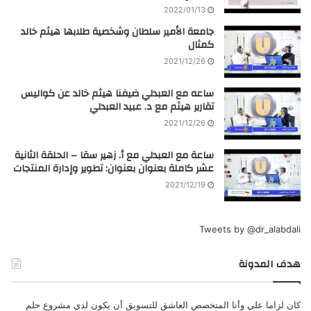
2022/01/13
جامعة الأمير سلطان وشخصية طلابها هيثم خالد
كمثال
2021/12/26
ساعه مع العبدلي ضيفنا هيثم خالد عن كواليس
تقارير هيثم مع د. عبيد العبدلي
2021/12/26
ساعة مع العبدلي مع أ. زهير سقا – الحلقة الثانية
عشر كاملة بعنوان بعنوان: تطوير وإدارة المنتجات
2021/12/19
Tweets by @dr_alabdali
هدف المدونة
كان لزاما علي وأنا المتخصص العاشق للتسويق أن يكون لدي مشروع حلم