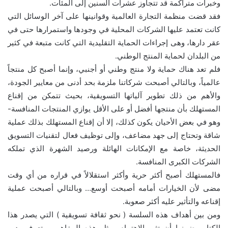
وخبرات متراكمة قد تتجاوز عشرات السنين إلى المئات.
فقد قضت منظمة التجارة العالمية وقوانينها على آخر الوسائل التي
كانت تعتمد عليها الشركات المحلية في وجودها واستمرارها حتى في
عقر دارها، وهى إجراءات الحماية التقليدية التي كانت متبعة في كثير
من البلدان لحماية المنتج الوطني.
فلم تعد هناك حماية ولا منتج وطني أو أجنبي، وإنما أصبح كل منتجاً
عالمياً، وبالتالي أصبحت شركاتنا ملزمة بحد أدنى من معايير الجودة،
والأهم من ذلك تطوير آلياتها التسويقية، بحيث تتمكن من إقناع
المستهلك بأن منتجها أفضل أو على الأقل يوازي المنتجات المنافسة-
وهو في بعض الأحيان يكون كذلك، إلا أن إقناع المستهلك بذلك عملية
شاقة وتحتاج إلى جهد مضاعف، وإلى توظيف فعال لتقنيات التسويق
الحديثة، خاصة مع الإمكانات الهائلة ورصيد الشهرة الذي تملكه
الشركات الكبرى المنافسة.
فالمستهلك أصبح أكثر حرية وأكثر استقلالاً في قراره من أي وقت
مضى لأن الخيارات أمامه أصبحت أوسع… وبالتالي أصبحت عملية
إقناعه والتأثير عليه أكثر صعوبة.
ومن بين أهداف هذه السلسة ( نحو ثقافة تسويقية ) التي يصدر هذا
الكتاب ضمنها أن تثير الاهتمام بمثل هذه المفاهيم، وتعرف بدور