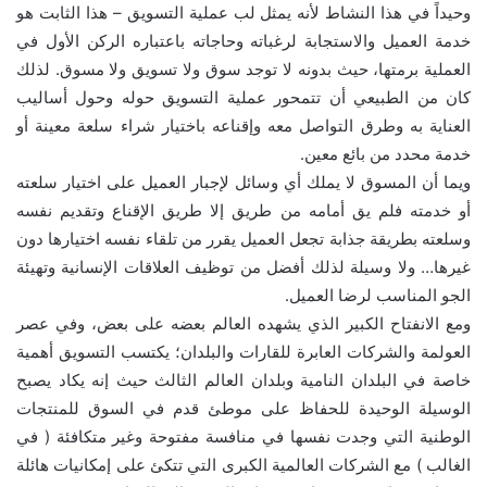
وحيداً في هذا النشاط لأنه يمثل لب عملية التسويق – هذا الثابت هو
خدمة العميل والاستجابة لرغباته وحاجاته باعتباره الركن الأول في
العملية برمتها، حيث بدونه لا توجد سوق ولا تسويق ولا مسوق. لذلك
كان من الطبيعي أن تتمحور عملية التسويق حوله وحول أساليب
العناية به وطرق التواصل معه وإقناعه باختيار شراء سلعة معينة أو
خدمة محدد من بائع معين.
ويما أن المسوق لا يملك أي وسائل لإجبار العميل على اختيار سلعته
أو خدمته فلم يق أمامه من طريق إلا طريق الإقناع وتقديم نفسه
وسلعته بطريقة جذابة تجعل العميل يقرر من تلقاء نفسه اختيارها دون
غيرها… ولا وسيلة لذلك أفضل من توظيف العلاقات الإنسانية وتهيئة
الجو المناسب لرضا العميل.
ومع الانفتاح الكبير الذي يشهده العالم بعضه على بعض، وفي عصر
العولمة والشركات العابرة للقارات والبلدان؛ يكتسب التسويق أهمية
خاصة في البلدان النامية وبلدان العالم الثالث حيث إنه يكاد يصبح
الوسيلة الوحيدة للحفاظ على موطئ قدم في السوق للمنتجات
الوطنية التي وجدت نفسها في منافسة مفتوحة وغير متكافئة ( في
الغالب ) مع الشركات العالمية الكبرى التي تتكئ على إمكانيات هائلة