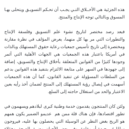
هذه الجزئية هي الأخــلاق التـي يجـب أن تحـكم التسويـق ويتحلى بهـا
المسوق وبالتالي توجه الإنتاج والمنتج.
فبعد رصد مختصر لتاريخ نشوء علم التسويق وفلسفة الإنتاج
والتطورات التي مر بها كل منهما، يعرض المؤلف في نظرة مقارنة
ومختصرة إلى تاريخ تأسيس جمعيات رعاية حقوق المستهلك وبالذات
في أمريكا باعتبار هذه الجمعيات هي الجهات الأهلية التي أثمر
وجودها كثيرًا من القوانين المتعلقة بأخلاق الإنتاج والتسويق، إضافة
إلى جهودها في السهر على متابعة الالتزام بتنفيذ هذه القوانين بدعم
من السلطات المسؤولة عن تنفيذ القانون، كما أن هذه الجمعيات
أسهمت في إيصال رؤية المستهلك إلى المنتج لضمان أخذ رأيه بعين
الاعتبار والحد من استغلال حاجته إلى السلع.
ولئن كان المنتجون يقدمون خدمة وطنية كبرى لبلادهم ويسهمون في
تطور اقتصادها، فإن هناك قلة ممن هم عديمو الضمير يكون همهم
هو الربح بغض النظر عن الوسيلة التي يحصلون بها عليه، فيروجون
سلعًا غير جيدة أو مقلدة، وفي بعض الأحيان مضرة بالصحة. وهؤلاء