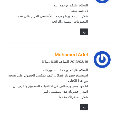
و
السلام عليكم ورحمة الله
ل
د/ عبيد سعد
شكراً لك دكتورنا ومرجعنا الأساسي العزيز على هذه
المعلومات الثمينة والرائعه
رد
ي
Mohamed Adel
:
ق
2013/03/16 الساعة 6:05 صباحًا
و
السلام عليكم ورحمة الله وبركاته
ل
استسمح حضرتك فضلا .. كيف يمكننى الحصول على نسخة
من هذا الكتاب
انا من مصر ورسالتى فى اخلاقيات التسويق واعرف ان
اصدار حضرتك هذا سيفيدنى كثير
شكرا لحضرتك مقدما
رد