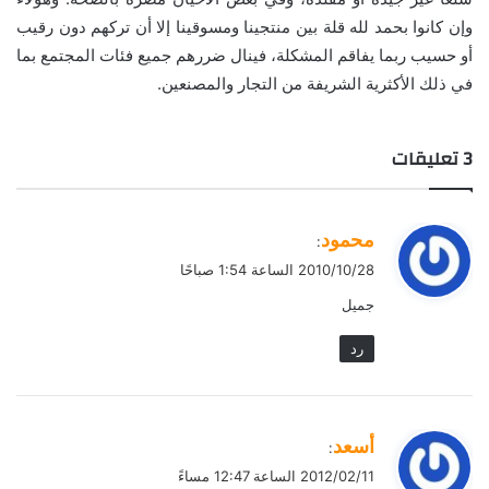
وإن كانوا بحمد لله قلة بين منتجينا ومسوقينا إلا أن تركهم دون رقيب
أو حسيب ربما يفاقم المشكلة، فينال ضررهم جميع فئات المجتمع بما
في ذلك الأكثرية الشريفة من التجار والمصنعين.
‫3 تعليقات
ي
محمود
:
ق
2010/10/28 الساعة 1:54 صباحًا
و
جميل
ل
رد
ي
أسعد
:
ق
2012/02/11 الساعة 12:47 مساءً