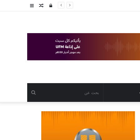
تسجيل
مقال
عمود
الدخول
عشوائي
جانبي
بحث
عن