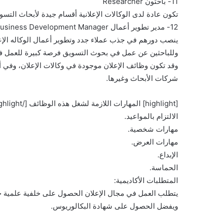
11- باحثون Researcher
تكون عادة لدى الوكالات الإعلانية أقسام جيدة لأبحاث التسوي
12- مدير تطوير أعمال Business Development Manager
ينصب دورهم في جذب عملاء جدد وتطوير أعمال الوكاله الإعل
وللباحثين عن عمل في بحوث التسويق فرصة كبيرة للعمل في
وقد تكون وظائف الإعلان موجودة في وكالات الإعلان، وفي أ
شركات الأبحاث وغيرها.
[highlight] المهارات اللازمة لشغل هذه الوظائف [/highlight] تتطلب هذه الوظائف مهارات خاصة مثل:
الالتزام بالمواعيد.
مهارات شخصية.
مهارات العرض.
الإبداع.
الحماسة.
المتطلبات الأكاديمية:
يتطلب العمل في مجال الإعلان الحصول على خلفية علمية ج
ويفضل الحصول على شهادة البكالوريوس.