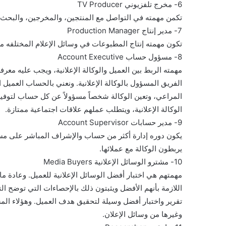
6- مخرج تلفزيوني TV Producer
تكمن مهمته في التواصل مع المنتجين، والمخرجين، والبحث ع
7- مدير إنتاج Production Manager
تكون مهمته إنتاج المطبوعات في وسائل الإعلام المختلفه ماع
8- مسؤول حساب Account Executive
مهمته الربط بين العميل والوكالة الإعلانية، ويجب عليه مع
الفريق المسؤول بالوكالة الإعلانية. ونعني بالحساب العميل 
المراعي، وتعين الوكالة شخصاً مسؤولاً عن كل حساب لتوفير
الوكالة الإعلانية، ويتطلب عملهم علاقات اجتماعية ممتازة.
9- مدير حسابات Account Supervisor
يكون دوره إدارة أكثر من حساب والإشراف المباشر على م
يربطون الوكالة مع عملائها.
10- مشترو الوسائل الإعلانية Media Buyers
مهمتهم هي اختبار أفضل الوسائل الإعلانية للعميل. وعادة ما
اللازمة بأنهم الأفضل ويثبتون ذلك بالإحصاءات التي توضح ا
تقرير واختبار أفضل وسيلة لتحقيق هدف العميل. وهؤلاء ا
وغيرها من وسائل الإعلان.