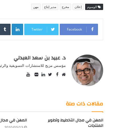
الوسوم
إعلان
مخرج
مدير إنتاج
مهن
inkedIn
Twitter
Facebook
د. عبيد بن سعد العبدلي
مؤسس مزيج للاستشارات التسويقية والرئيس
YouTube
Facebook
موقع
Twitter
صور
LinkedIn
الويب
من
فليكر
مقالات ذات صلة
المهن في مجال التخطيط وتطوير
المهن في مجال 
المنتجات
2010/05/13