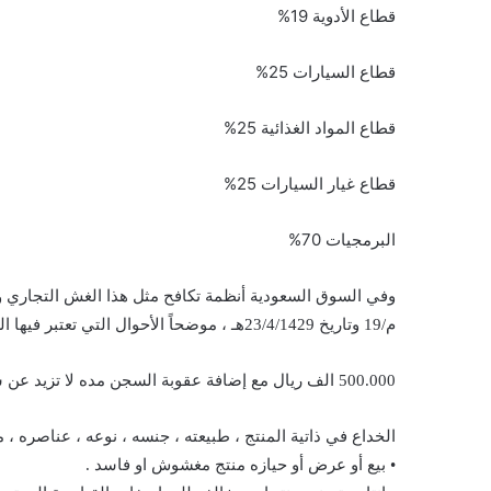
قطاع الأدوية 19%
قطاع السيارات 25%
قطاع المواد الغذائية 25%
قطاع غيار السيارات 25%
البرمجيات 70%
وفي السوق السعودية أنظمة تكافح مثل هذا الغش التجاري 
م/19 وتاريخ 23/4/1429هـ ، موضحاً الأحوال التي تعتبر فيها السلعة مغشوشة أو فاسدة والضوابط وكيفية التصرف نظاما:
500.000 الف ريال مع إضافة عقوبة السجن مده لا تزيد عن سنتين في الحالات التالية
الخداع في ذاتية المنتج ، طبيعته ، جنسه ، نوعه ، عناصره ،
• بيع أو عرض أو حيازه منتج مغشوش او فاسد .