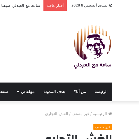
ساعة مع العبدلي ضيفنا د
السبت, أغسطس 8 2026
أخبار عاجلة
الرئيسة
من أنا؟
هدف المدونة
مؤلفاتي
صفحا
الرئيسية
/
غير مصنف
/
الغش التجاري
غير مصنف