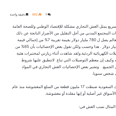
1
992
دقيقة واحدة
يع يمثل الغش التجاري مشكلة للإقتصاد الوطني وللصحة العامة
ت المجتمع المدني من أجل التقليل من الأضرار الناتجة عن ذلك
وتشير الإحصائيات إن تكاليف الغش التجاري على مستوى العالم يصل ل 780 مليار دولار بقيمة تقريبة 7% من إجمالي قيمة
التجارة العالمية. وفي عالمنا العربي تقدر التكاليف ب 56 مليار دولار . هذا وحسب ولكن تقول بعض الإحصائيات بأن 65% من
ت الكهربائية الردئية.ولقد شاهدت أثناء زيارتي لمختبرات هئية
ه وكيف إن معظم التوصيلات التي تباع لاتنطبق عليها شروط
ل الجميع. وتشير بعض الإحصائيات الغش التجاري في المواد
ون شخص سنويا.
في تصريح لمعالي مدير الجمارك السعودية يقول إن الجمارك السعودية ضبطت 17 مليون قطعة من السلع المغشوشة منذ عام
 المثال نسب الغش في: