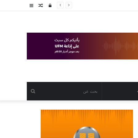
تسجيل
مقال
عمود
الدخول
عشوائي
جانبي
بحث
عن