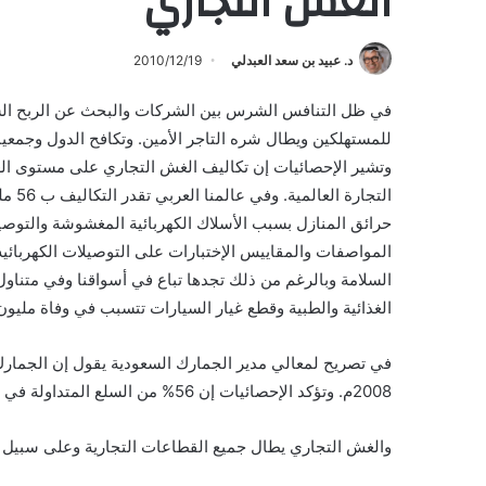
الغش التجاري
د. عبيد بن سعد العبدلي
2010/12/19
في ظل التنافس الشرس بين الشركات والبحث عن الربح السر
للمستهلكين ويطال شره التاجر الأمين. وتكافح الدول وجمعيا
حرائق المنازل بسبب الأسلاك الكهربائية المغشوشة والتوصيلا
المواصفات والمقاييس الإختبارات على التوصيلات الكهربائي
السلامة وبالرغم من ذلك تجدها تباع في أسواقنا وفي متناو
الغذائية والطبية وقطع غيار السيارات تتسبب في وفاة ملي
2008م. وتؤكد الإحصائيات إن 56% من السلع المتداولة في الأسواق غير أصلية أو إنها مقلدة أو مغشوشة.
والغش التجاري يطال جميع القطاعات التجارية وعلى سبيل