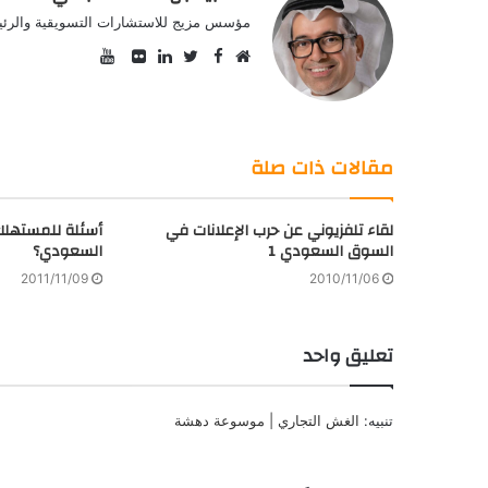
مؤسس مزيج للاستشارات التسويقية والرئيس
YouTube
Facebook
موقع
Twitter
صور
LinkedIn
الويب
من
فليكر
مقالات ذات صلة
لقاء تلفزيوني عن حرب الإعلانات في
أسئلة للمستهل
السوق السعودي 1
السعودي؟
2011/11/09
2010/11/06
تعليق واحد
تنبيه:
الغش التجاري | موسوعة دهشة