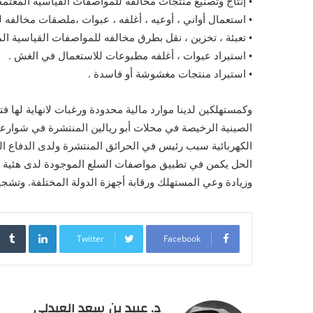
• إنتاج وتصنيع منتجات مخالفه للمواصفات القياسية المعتمد
• استعمال أواني ، أوعيه ، أغلفه ، عبوات ،ملصقات مخالفه 
• تعبئة ، تخزين ، نقل بطرق مخالفه للمواصفات القياسية الم
• استيراد عبوات ، أغلفه مطبوعات للاستعمال في الغش .
• استيراد منتجات مغشوشة أو فاسدة .
وكمستهلكين لدينا موارد مالية محدودة ورغبات لانهاية لها ف
الصينية الرخيصة في محلات أبو ريالين المنتشرة في شوارع
الكهربائية سبب رئيس في الحرائق المنتشرة ولدى الدفاع ال
الحل يكمن في تطبيق مواصفات السلع الموجودة لدى هئية ال
وزيادة وعي المستهلك ورقابة أجهزة الدولة المختلفة. وتشجيع 
inkedIn
Twitter
Facebook
د. عبيد بن سعد العبدلي