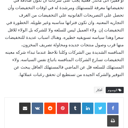
او فقيرا الى ماندر. فعليه يجب على شركاتنا ان تكون صادقه في
تخفيضاتها معرفة للمستهلك ومرشدة له في اوقات التخفيضات وأن
تحصل على التصريحات القانونيه علي التخفيضات من الغرف
التجاريه المعنيه. وان تكون فتراتها مناسبه وغير طويله. الخطورة في
التخفيضات إن ولاء العميل ليس للسلعه ولا للشركه بل الولاء للاقل
سعرا وهذا سياسه تسويقيه خطيره. وهناك اسباب عديدة للتخفيضات
منها قرب وصول منتجات جديده ومحاولة تصريف المخزون،
المنافسه الشديدة بين الشركات وكلنا نلاحظ عندما تبداء شركه معينه
التخفيضات تسارع الشركات المنافسه باتباع نفس السياسه. ولاء
المستهلك للسلعه قل عن الماضي فالمستهلك العاقل يبحث عن
التوفير والشركه الجيده من تستطيع ان تحقق رغبات عملائها.
الوسوم
أفكار
LinkedIn
Pinterest
مشاركة عبر البريد
طباعة