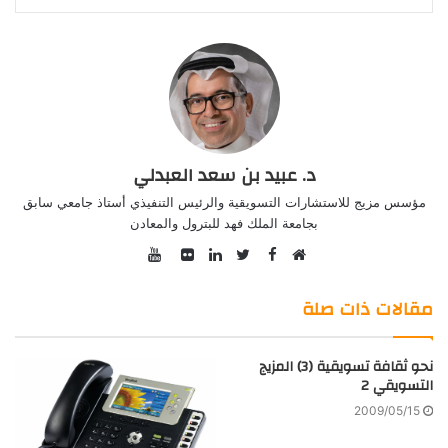
د. عبيد بن سعد العبدلي
مؤسس مزيج للاستشارات التسويقية والرئيس التنفيذي أستاذ جامعي سابق
بجامعة الملك فهد للبترول والمعادن
YouTube
Facebook
موقع
Twitter
صور
LinkedIn
الويب
من
مقالات ذات صلة
فليكر
نحو ثقافة تسويقية (3) المزيج
التسويقي 2
2009/05/15