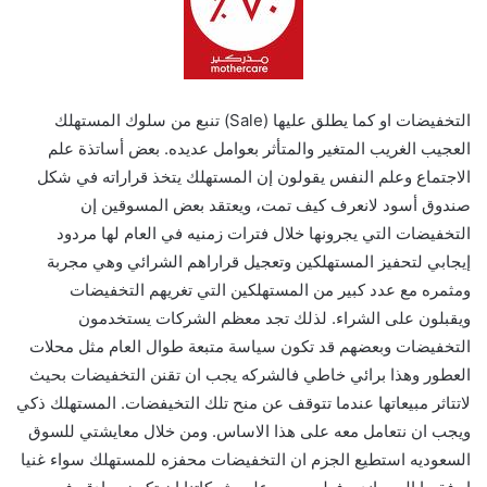
التخفيضات او كما يطلق عليها (Sale) تنبع من سلوك المستهلك
العجيب الغريب المتغير والمتأثر بعوامل عديده. بعض أساتذة علم
الاجتماع وعلم النفس يقولون إن المستهلك يتخذ قراراته في شكل
صندوق أسود لانعرف كيف تمت، ويعتقد بعض المسوقين إن
التخفيضات التي يجرونها خلال فترات زمنيه في العام لها مردود
إيجابي لتحفيز المستهلكين وتعجيل قراراهم الشرائي وهي مجربة
ومثمره مع عدد كبير من المستهلكين التي تغريهم التخفيضات
ويقبلون على الشراء. لذلك تجد معظم الشركات يستخدمون
التخفيضات وبعضهم قد تكون سياسة متبعة طوال العام مثل محلات
العطور وهذا برائي خاطي فالشركه يجب ان تقنن التخفيضات بحيث
لاتتاثر مبيعاتها عندما تتوقف عن منح تلك التخيفضات. المستهلك ذكي
ويجب ان نتعامل معه على هذا الاساس. ومن خلال معايشتي للسوق
السعوديه استطيع الجزم ان التخفيضات محفزه للمستهلك سواء غنيا