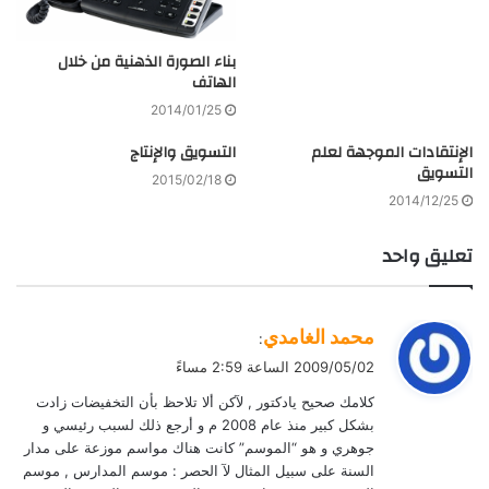
بناء الصورة الذهنية من خلال
الهاتف
2014/01/25
الإنتقادات الموجهة لعلم
التسويق والإنتاج
التسويق
2015/02/18
2014/12/25
تعليق واحد
ي
محمد الغامدي
:
ق
2009/05/02 الساعة 2:59 مساءً
و
كلامك صحيح يادكتور , لآكن ألا تلاحظ بأن التخفيضات زادت
ل
بشكل كبير منذ عام 2008 م و أرجع ذلك لسبب رئيسي و
جوهري و هو “الموسم” كانت هناك مواسم موزعة على مدار
السنة على سبيل المثال لآ الحصر : موسم المدارس , موسم