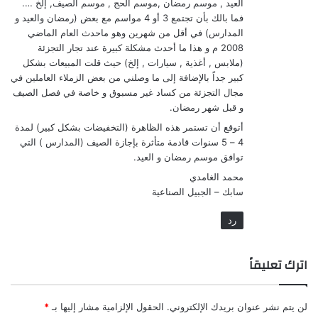
العيد , موسم رمضان ,موسم الحج , موسم الصيف, إلخ ….
فما بالك بأن تجتمع 3 أو 4 مواسم مع بعض (رمضان والعيد و
المدارس) في أقل من شهرين وهو ماحدث العام الماضي
2008 م و هذا ما أحدث مشكلة كبيرة عند تجار التجزئة
(ملابس , أغذية , سيارات , إلخ) حيث قلت المبيعات بشكل
كبير جداً بالإضافة إلى ما وصلني من بعض الزملاء العاملين في
مجال التجزئة من كساد غير مسبوق و خاصة في فصل الصيف
و قبل شهر رمضان.
أتوقع أن تستمر هذه الظاهرة (التخفيضات بشكل كبير) لمدة
4 – 5 سنوات قادمة متأثرة بإجازة الصيف (المدارس ) التي
توافق موسم رمضان و العيد.
محمد الغامدي
سابك – الجبيل الصناعية
رد
اترك تعليقاً
لن يتم نشر عنوان بريدك الإلكتروني.
الحقول الإلزامية مشار إليها بـ
*