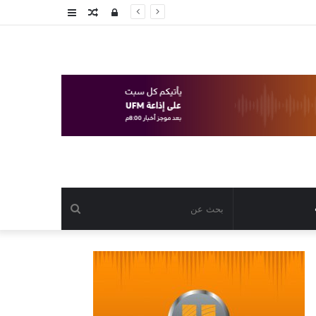
تسجيل
مقال
عمود
الدخول
عشوائي
جانبي
بحث
عن