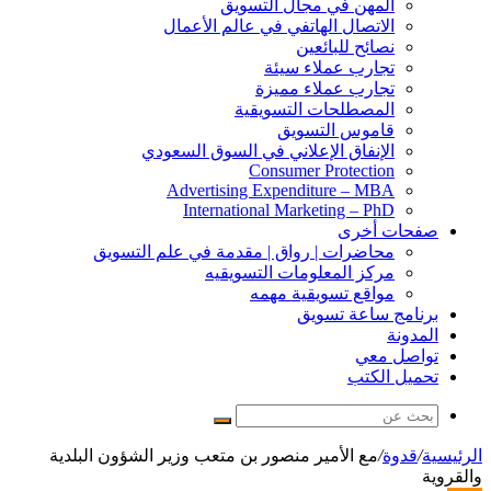
المهن في مجال التسويق
الاتصال الهاتفي في عالم الأعمال
نصائح للبائعين
تجارب عملاء سيئة
تجارب عملاء مميزة
المصطلحات التسويقية
قاموس التسويق
الإنفاق الإعلاني في السوق السعودي
Consumer Protection
Advertising Expenditure – MBA
International Marketing – PhD
صفحات أخرى
محاضرات | رواق | مقدمة في علم التسويق
مركز المعلومات التسويقيه
مواقع تسويقية مهمه
برنامج ساعة تسويق
المدونة
تواصل معي
تحميل الكتب
بحث
عن
الرئيسية
/
قدوة
/
مع الأمير منصور بن متعب وزير الشؤون البلدية
والقروية