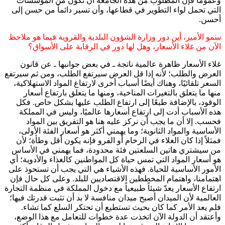
وعمومًا فإن المطلوب من هذه الجامعة أن تكون من المؤسسات
التي تحمل لواء التطوير في قطاعها، وأن تسير دائماً من حسن إلى
أحسن.
سمو الأمير، أين دور وزارة الشؤون البلدية والقروية فيما هو ملاحظ
الآن من غلاء الأسعار، وهل لها دور في الرقابة على الأسواق؟
غلاء الأسعار ظاهرة عالمية ناتجة ـ في بعض جوانبها ـ عن قانون
العرض والطلب؛ لأنه إذا قل العرض سيرتفع الطلب، ومن ثم سيرتفع
السعر تلقائيًا، وهناك أيضًا أسباب أخرى لارتفاع المواد الاستهلاكية،
منها ما يتعلق بالتغيرات المناخية، ومنها ما يتعلق بارتفاع أسعار
الوقود، بالإضافة طبعًا إلى ارتفاع الطلب عليها بشكل خاص. فكل
هذه الأسباب أدت إلى ارتفاع أسعارها عالميًا، وليس في المملكة
فحسب. إلا أن ما يجب أن نركز عليه هنا هو التفريق بين المواد
الأساسية والمواد الثانوية؛ وما يهمني أكثر هو أسعار الفئة الأولى،
فمثلاً إذا كان الغلاء في الرخام أو الفرو فإنه يكون أقل وطأة؛ لأن
من سيشتري هاتين السلعتين فئة محدودة، فما يهمني في الأساس
هو أسعار المواد التي تمس حياة كل المواطنين كالغذاء والأدوية؛ أي
الأمور الأساسية للحياة. فهذه الأشياء هي التي يجب أن تستحوذ على
اهتمامنا، واهتمام المخططين الاقتصاديين للبلد. وعلى كل حال فإن
ارتفاع الأسعار يعدّ شيئاً طبيعياً مع دخول المملكة في منظمة التجارة
العالمية لأن الميدان أصبح ميدان منافسة لا بد أن تثبت قدرتك فيها؛
فلم يعد الأمر كما كان بحيث تستطيع أن تحتكر السلع كما تشاء.
وأعتقد أن الدولة الآن اتخذت عدة خطوات للتعامل مع هذا الوضع،