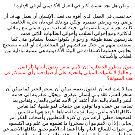
.. ولكن هل تجد نفسك أكثر في العمل الأكاديمي أم في الإدارة؟
أجد نفسي في العمل الذي أقوم به، فعلى الإنسان أن يعمل بهدف أن
يرضي ربه ويرضي ضميره. ولكن مع ذلك أنوه بأن تجربة الجامعة
كانت تجربة ثرية بالنسبة لي؛ حيث استفدت من تعاملي مع زملائي
الدكاترة ومع إخواني الطلاب وأخواتي الطالبات اللاتي قمت
بتدريسهن لمدة طويلة، وأرجو أن يكونوا جميعاً استفادوا مني كما
استفدت منهم من خلال مناقشتهم في المحاضرات أو القيام بتصحيح
أبحاثهم، فعملية الاستفادة في البيئة الأكاديمية هي عملية تبادلية بين
الطلاب والأساتذة.
يقول منظرو الحضارة “إن الأمم تقاس بعقول أبنائها (أو لنقل
برجالها) لا بكميات المباني والحديد على أرضها) فما رأي سموكم في
هذه المقولة؟
مما لا شك فيه أن العقول نعمة، يمكن أن تسخر للخير كما يمكن أن
تسخر للشر، فقد يأتي إنسان عبقري، ويحوِّل عبقريته إلى خدمة
الشر والعياذ بالله. فأنا أعتقد أن الأمم تقاس بالعدل، وتقاس بما
تقدمه من عمل، وما توفره من خدمات لمواطنيها، كما تقاس
بتكافلها الاجتماعي، وبما تقدمه لقضاياها، فهذه هي المقاييس
الصحيحة. فعلى الرغم من أن كثرة المتعلمين وأصحاب الفكر أمر
إيجابي، إلا أن الأهم هو أن يسخروا ما تعلموه من علم وما اكتسبوه
من خبرات للصالح العام. وأنا أعتقد أن الأمم تحقق تكافلها الاجتماعي
بعدالتها، وبتوفير المقومات التي تحقق ذلك على أساس الفرص