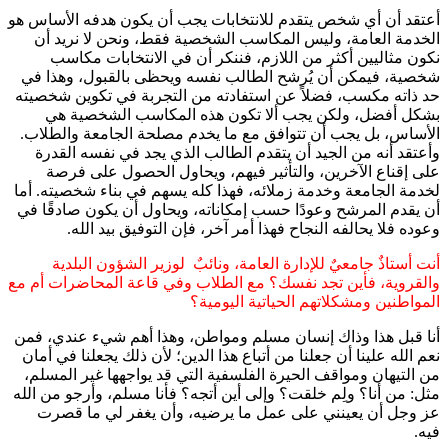
أعتقد أن أي شخص يتقدم للانتخابات يجب أن يكون هدفه الأساس هو
الخدمة العامة، وليس المكاسب الشخصية فقط، ونحن لا نريد أن
نكون مثاليين أكثر من اللازم، فننكر أن في الانتخابات مكاسب
شخصية، فيمكن أن يُرشح الطالب نفسه ويحظى بالقبول، وهذا في
حد ذاته مكسب، فضلاً عن استفادته من التجربة في تكوين شخصيته
بشكل أفضل، ولكن يجب ألا تكون هذه المكاسب الشخصية هي
الأساس، بل يجب أن تتوافق مع ما يخدم مصلحة الجامعة والطلاب.
وأعتقد أنه من الجيد أن يتقدم الطالب الذي يجد في نفسه القدرة
على إقناع الآخرين، والتأثير فيهم، ويحاول الحصول على فرصة
لخدمة الجامعة وخدمة زملائه، فهذا كله يسهم في بناء شخصيته. أما
أن يقدم المرشح وعودًا حسب إمكاناته، ويحاول أن يكون صادقًا في
وعوده فلا يحالفه النجاح فهذا أمر آخر، فإن التوفيق بيد الله.
أنت أستاذٌ جامعيٌ للإدارة العامة، ونائبٌ لوزير الشؤون البلدية
والقروية، فأين تجد نفسك؟ مع الطلاب وفي قاعة المحاضرات أم مع
المواطنين ومشكلاتهم الحياتية اليومية؟
أنا قبل هذا وذاك إنسان مسلم ومواطن، وهذا أهم شيء عندي، فمن
نعم الله علينا أن جعلنا من أتباع هذا الدين؛ لأن ذلك يجعلنا في أمان
من التيهان ومواقف الحيرة الفلسفية التي قد يواجهها غير المسلم،
مثل: من أنا؟ ولِم خلقت؟ وإلى أين أتجه؟ فأنا مسلم، وأرجو من الله
عز وجل أن يعينني على عمل ما يرضيه، وأن يغفر لي ما قصرت
فيه.