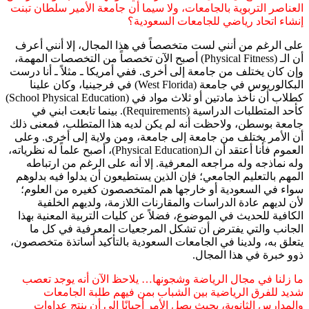
العناصر التربوية بالجامعات، ولا سيما أن جامعة الأمير سلطان تبنت
إنشاء اتحاد رياضي للجامعات السعودية؟
على الرغم من أنني لست متخصصاً في هذا المجال، إلا أنني أعرف
أن الـ (Physical Fitness) أصبح الآن تخصصاً من التخصصات المهمة،
وإن كان يختلف من جامعة إلى أخرى. ففي أمريكا ـ مثلاً ـ أنا درست
البكالوريوس في جامعة (West Florida) في فرجينيا، وكان علينا
كطلاب أن نأخذ مادتين أو ثلاث مواد في (School Physical Education)
كأحد المتطلبات الدراسية (Requirements). بينما تابعت ابني في
جامعة بوسطن، ولاحظت أنه لم يكن لديه هذا المتطلب، فمعنى ذلك
أن الأمر يختلف من جامعة إلى جامعة، ومن ولاية إلى أخرى. وعلى
العموم فأنا أعتقد أن الـ(Physical Education)، أصبح علماً له نظرياته،
وله نماذجه وله مراجعه المعرفية. إلا أنه على الرغم من ارتباطه
المهم بالتعليم الجامعي؛ فإن الذين يستطيعون أن يدلوا فيه بدلوهم
سواء في السعودية أو خارجها هم المتخصصون كغيره من العلوم؛
لأن لديهم عادة الدراسات والمقارنات اللازمة، ولديهم الخلفية
الكافية للحديث في الموضوع، فضلاً عن كليات التربية المعنية بهذا
الجانب والتي يفترض أن تشكل المرجعيات المعرفية في كل ما
يتعلق به، ولدينا في الجامعات السعودية بالتأكيد أساتذة متخصصون،
ذوو خبرة في هذا المجال.
ما زلنا في مجال الرياضة وشجونها… يلاحظ الآن أنه يوجد تعصب
شديد للفرق الرياضية بين الشباب بمن فيهم طلبة الجامعات
والمدارس الثانوية، بحيث يصل الأمر أحيانًا إلى أن ينتج عداوات