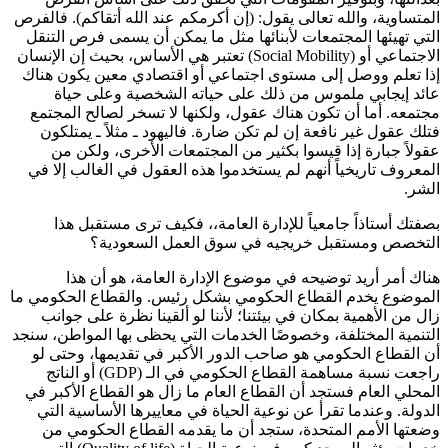
المتساوية، والله تعالى يقول: (إن أكرمكم عند الله أتقاكم). فالفرص
التي تهيئها المجتمعات لأبنائها مثل ما يمكن أن يسمى فرص التنقل
الاجتماعي أو (Social Mobility) تعتبر هي الأساس، بحيث إن الإنسان
إذا تعلم ووصل إلى مستوى اجتماعي أو اقتصادي معين يكون هناك
عائد إيجابي ملموس من ذلك على حياته الشخصية وعلى حياة
مجتمعه. أما أن تكون هناك عقول، ولكنها لا تسخر لصالح المجتمع
فتلك عقول غير نافعة إن لم تكن ضارة. فاليهود ـ مثلاً ـ يمتلكون
عقولاً جبارة إذا قيسوا بكثير من المجتمعات الأخرى، ولكن من
المعروف تاريخياً أنهم لم يستخدموا هذه العقول في الغالب إلا في
الشر.
بصفتك أستاذاً جامعياً للإدارة العامة،، فكيف ترى مستقبل هذا
التخصص ومستقبل خريجيه في سوق العمل السعودية؟
هناك أمر أريد توضيحه في موضوع الإدارة العامة، هو أن هذا
الموضوع يخدم القطاع الحكومي بشكل رئيس. والقطاع الحكومي ما
زال من الأهمية بمكان في بيئتنا؛ لأننا لو ألقينا نظرة على جوانب
التنمية المختلفة، وخصوصًا الخدمات التي يحظى بها المواطن، سنجد
أن القطاع الحكومي هو صاحب الدور الأكبر في تقديمها، وحتى لو
راجعت نسبة مساهمة القطاع الحكومي في الـ (GDP) أو الناتج
المحلي العام فستجد أن القطاع العام ما زال هو القطاع الأكبر في
الدولة. وعندما تقرأ عن نوعية الحياة في معاييرها الأساسية التي
وضعتها الأمم المتحدة، ستجد أن ما يقدمه القطاع الحكومي من