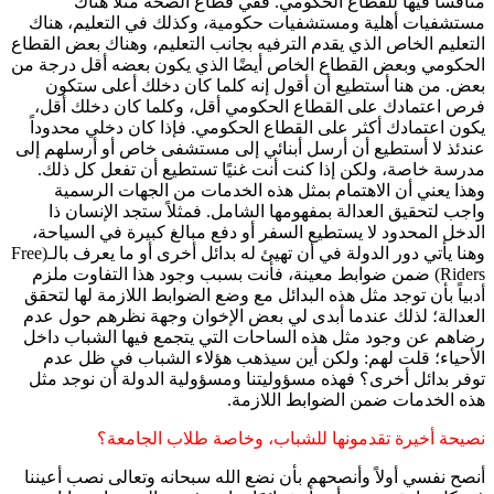
منافسًا فيها للقطاع الحكومي. ففي قطاع الصحة مثلاً هناك
مستشفيات أهلية ومستشفيات حكومية، وكذلك في التعليم، هناك
التعليم الخاص الذي يقدم الترفيه بجانب التعليم، وهناك بعض القطاع
الحكومي وبعض القطاع الخاص أيضًا الذي يكون بعضه أقل درجة من
بعض. من هنا أستطيع أن أقول إنه كلما كان دخلك أعلى ستكون
فرص اعتمادك على القطاع الحكومي أقل، وكلما كان دخلك أقل،
يكون اعتمادك أكثر على القطاع الحكومي. فإذا كان دخلي محدوداً
عندئذ لا أستطيع أن أرسل أبنائي إلى مستشفى خاص أو أرسلهم إلى
مدرسة خاصة، ولكن إذا كنت أنت غنيًا تستطيع أن تفعل كل ذلك.
وهذا يعني أن الاهتمام بمثل هذه الخدمات من الجهات الرسمية
واجب لتحقيق العدالة بمفهومها الشامل. فمثلاً ستجد الإنسان ذا
الدخل المحدود لا يستطيع السفر أو دفع مبالغ كبيرة في السياحة،
وهنا يأتي دور الدولة في أن تهيئ له بدائل أخرى أو ما يعرف بالـ(Free
Riders) ضمن ضوابط معينة، فأنت بسبب وجود هذا التفاوت ملزم
أدبياً بأن توجد مثل هذه البدائل مع وضع الضوابط اللازمة لها لتحقق
العدالة؛ لذلك عندما أبدى لي بعض الإخوان وجهة نظرهم حول عدم
رضاهم عن وجود مثل هذه الساحات التي يتجمع فيها الشباب داخل
الأحياء؛ قلت لهم: ولكن أين سيذهب هؤلاء الشباب في ظل عدم
توفر بدائل أخرى؟ فهذه مسؤوليتنا ومسؤولية الدولة أن نوجد مثل
هذه الخدمات ضمن الضوابط اللازمة.
نصيحة أخيرة تقدمونها للشباب، وخاصة طلاب الجامعة؟
أنصح نفسي أولاً وأنصحهم بأن نضع الله سبحانه وتعالى نصب أعيننا