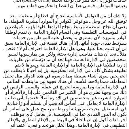
خدمات يؤثر إلى حد كبير في نوعية الحياة (Quality of life) التي
يعيشها المواطن. فمعنى هذا أن القطاع الحكومي قطاع مهم.
ولا شك أن من العوامل الأساسية لنجاح أي قطاع أو منظمة ـ بعد
توفيق الله عز وجل ـ هو توفر الكوادر أو الموارد البشرية المؤهلة، ما
يعني أن نجاح المنظمة مرتبط بنجاح أفرادها. فلهذا يلزمنا كمواطنين
في المؤسسات التعليمية وفي أقسام الإدارة العامة أن نقدم لوطننا
كوادر متميزة؛ لأن مستوى ما يحصل عليه المواطن من خدمات
سيرتبط بمدى جودة أدائها. إلا أن هناك قضية في الإدارة العامة سبق
لي أن كتبت بحثاً عنها، وهي: هل الإدارة العامة احتراف أم لا؟ فنحن ـ
مثلاً ـ نجد أن هناك مناصب إدارية بحتة، ولكن من يمارسونها ليسوا
متخصصين في الإدارة العامة. فهنا تجد أن ما درّسناه من نظريات
إدارية لطلابنا في الإدارة العامة أو الإدارة المالية وسواها لا يتم
تطبيقه بشكل كاف في الإدارات الحكومية، بل إنه أحيانًا لا يطلب من
الخريجين سوى أشياء بسيطة مما درسوه في هذه الدوائر مثل تحليل
المعاملة. فمما يلاحظ للأسف أن هناك فجوة بين ما يتعلمه الطالب
في الإدارة العامة وما يمارسه الخريج في عمله. والسبب الرئيس في
ذلك من وجهة نظري هو أن الكثير من القائمين على إدارة الأفراد أو
الموارد البشرية غير متخصصين في الإدارة أصلاً، فعندما يأتي طالب
الإدارة العامة لا يعامل على أساس أنه يجب أن يتسلم أدوارًا قيادية
في المستقبل، بحيث تتم تهيئته أو ربطه ببرنامج عمل على أساس أن
يكون له الدور القيادي غداً في المؤسسة، بل يعامل كأي موظف
آخر. لذلك أقول إن لدينا خللاً في الربط بين الإطار النظري والإطار
التطبيقي في الإدارة العامة، وهذا الخلل هو تحد واقعي، أعتقد أنه