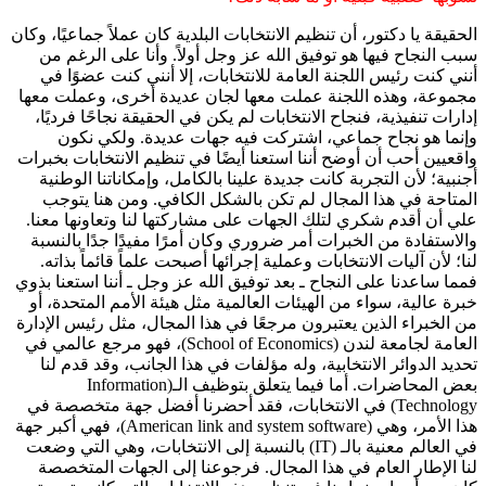
الحقيقة يا دكتور، أن تنظيم الانتخابات البلدية كان عملاً جماعيًا، وكان
سبب النجاح فيها هو توفيق الله عز وجل أولاً. وأنا على الرغم من
أنني كنت رئيس اللجنة العامة للانتخابات، إلا أنني كنت عضوًا في
مجموعة، وهذه اللجنة عملت معها لجان عديدة أخرى، وعملت معها
إدارات تنفيذية، فنجاح الانتخابات لم يكن في الحقيقة نجاحًا فرديًا،
وإنما هو نجاح جماعي، اشتركت فيه جهات عديدة. ولكي نكون
واقعيين أحب أن أوضح أننا استعنا أيضًا في تنظيم الانتخابات بخبرات
أجنبية؛ لأن التجربة كانت جديدة علينا بالكامل، وإمكاناتنا الوطنية
المتاحة في هذا المجال لم تكن بالشكل الكافي. ومن هنا يتوجب
علي أن أقدم شكري لتلك الجهات على مشاركتها لنا وتعاونها معنا.
والاستفادة من الخبرات أمر ضروري وكان أمرًا مفيدًا جدًا بالنسبة
لنا؛ لأن آليات الانتخابات وعملية إجرائها أصبحت علماً قائماً بذاته.
فمما ساعدنا على النجاح ـ بعد توفيق الله عز وجل ـ أننا استعنا بذوي
خبرة عالية، سواء من الهيئات العالمية مثل هيئة الأمم المتحدة، أو
من الخبراء الذين يعتبرون مرجعًا في هذا المجال، مثل رئيس الإدارة
العامة لجامعة لندن (School of Economics)، فهو مرجع عالمي في
تحديد الدوائر الانتخابية، وله مؤلفات في هذا الجانب، وقد قدم لنا
بعض المحاضرات. أما فيما يتعلق بتوظيف الـ(Information
Technology) في الانتخابات، فقد أحضرنا أفضل جهة متخصصة في
هذا الأمر، وهي (American link and system software)، فهي أكبر جهة
في العالم معنية بالـ (IT) بالنسبة إلى الانتخابات، وهي التي وضعت
لنا الإطار العام في هذا المجال. فرجوعنا إلى الجهات المتخصصة