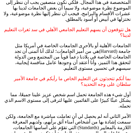
المتخصصة في هذا المجال. فلكي نكون منصفين يجب أن ننظر إلى
الموضوع نظرة موضوعية، ولا سيما أن بعض الجامعات لدينا بها
عشرات الأقسام والبرامج، فيجب أن ننظر إليها نظرة موضوعية، ولا
نختزلها في أبيض أو أسود بالمطلق.
هل تتوقعون أن يسهم التعليم الجامعي الأهلي في سد ثغرات التعليم
لدينا؟
الجامعات الأهلية أو بالأحرى الجامعات الخاصة في أمريكا مثل
جامعة (Harvard)هي من أميز الجامعات؛ لذلك أنا أتمنى أن تجد
الجامعات الخاصة في بلادنا دعماً قوياً من المجتمع ومن الدولة
لتحقق هذا التميز، وأنا أعتقد أن وجودها عامل منافسة إيجابية،
سيسهم في تحسين مستوى التعليم.
بما أنكم تتحدثون عن التعليم الخاص ما رأيكم في جامعة الأمير
سلطان على وجه التحديد؟
أول شيء هذه الجامعة تحمل اسم شخص عزيز علينا جميعًا، مما
يشكل عبئًا كبيرًا على القائمين عليها لترقى إلى مستوى الاسم الذي
تحمله.
الأمر الثاني أنه لم يحصل لي أن تعاملت مباشرة مع الجامعة، ولكن
سمعت إشادة بها من أشخاص أمناء أثق برأيهم، ولديهم المعرفة
اللازمة بالمعايير (Standards) التي تقوّم على أساسها الجامعات،