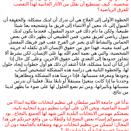
شخصية.. كيف نستطيع أن نقلل من الآثار الجانبية لهذا التعصب
للفرق الرياضية؟
الخطوة الأولى إلى العلاج هي أن تدرك أن لديك مشكلة. والحقيقة أن
الميول إلى ناد معين أو الانتماء إلى فريق ما وتشجيعه يعدّ شيئاً
طبيعياً، ولكن ما دام ذلك في حدود المقبول، فعندما يكون لديك
ميول رياضي لفريق معين، فمن الطبيعي أن يظهر ذلك في بعض
الحماس والنشاط الذي يعبر عن الفرح عقب فوز فريقك المفضل
في لعبة معينة، فهذا حق من حقوق الإنسان الذي تكفله له حريته
الشخصية، والتي هي نعمة أنعم الله بها على الإنسان، لكن بشرط ألا
تتجاوز حدودها إلى التعدي على حقوق الآخرين. وعلى كل حال إذا
أدركنا أن لدينا مشكلة، فأنا أعتقد أن ذلك هو أول خطوات إيجاد حلول
لها، والخطوة الثانية هي دراسة هذه المشكلة لتشخيص أسباب
وجودها ومعرفة مسبباتها، فإذا درسنا هذه المشكلة ومظاهرها
وحددنا ما إذا كانت متغيرًا مستقلاً أو تابعًا مثلاً، فعلينا أن ندرس
مسبباتها وتأثيراتها، ومن ثم نضع الحلول لها على ضوء ما يظهر لدينا
من نتائج.
بدأنا في جامعة الأمير سلطان في تنظيم انتخابات طلابية ابتداءً من
السنة الماضية، ونحن الآن على أبواب تنظيم دورة انتخابية ثانية،
بصفتكم مهندس الانتخابات البلدية التي شهد لها الجميع بالنجاح.. نود
من سموكم إسداء بعض النصح لنا وللطلاب من واقع خبرتكم في هذا
المجال؛ لنتمكن من تنظيم انتخابات نزيهة وشفافة بالجامعة دون أن
تشوبها عصبية قبلية أو ما شابه ذلك؟