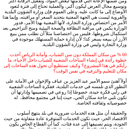
ومن ضمنها الإعانة التي قدمتها لبعض المواد، وتفعيل الرقابة أكثر
وتوسيع مجال العرض ليكون أكبر، والعملية تحتاج إلى فترة لتعود
الأوضاع إلى ما كانت عليه. وعلى العموم فإن وزارة الشؤون البلدية
والقروية ليست هي الجهة المعنية بتحديد السعر أو مراقبته، وإنما هذا
الأمر من اختصاص وزارة التجارة، لأنها المعنية بهذا الأمر، فدور
الوزارة يكمن في مراقبة النظافة والصحة البيئية ومنح التراخيص بعد
استكمال شروطها، فليس من اختصاصنا مثلاً أن نطلب ممن يبيع
الأرز أن يبيعه بسعر كذا؛ لأن إدارة حماية المستهلك موجودة في
وزارة التجارة وليس في وزارة الشؤون البلدية.
60 % من سكان المملكة دون سن الشباب، وأمانة الرياض أخذت
خطوة رائدة في إنشاء الساحات الشعبية للشباب داخل الأحياء، ما
رأيكم في هذا المشروع؟ وكيف نستطيع أن نحول هذه الساحات إلى
مكان للتعليم والترفيه في نفس الوقت؟
أولاً أهنئ سمو الأمير عبد العزيز بن عياف والإخوان في الأمانة على
التطور الذي نلمسه في خدمات البلدية، ففكرة الساحات الشعبية
في رأيي فكرة جيدة، خصوصًا إذا روعي في تصميمها وإدارتها أن
تكون تلبي حاجة سكان الحي، حيث إننا في مجتمع محافظ، له
خصوصياته وثقافته الخاصة.
والحقيقة أن مثل هذه الخدمات ضرورية في بلد ينتهج أسلوب
الاقتصاد الحر، حيث تكون الخدمات المتوفرة عادة متفاوتة من حيث
الجودة، ويتم تصنيفها إلى عدة فئات، كما أن القطاع الخاص يكون