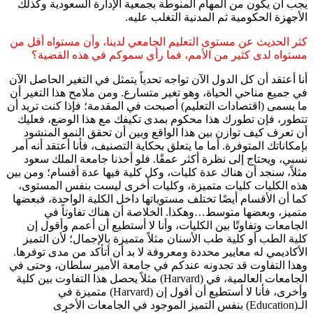
يجب أن يكون من المهام المنوطة بجمعية الإدارة السعودية وكذلك
الأجهزة الحكومية ثم المدنية التغلب عليه.
كثر الحديث عن مستوى التعليم الجامعي لدينا، وأن مستواه أقل من
مستواه لدى كثير من الأمم، فما رأي سموكم في هذه القضية؟
أنا أعتقد أن كل الدول الآن تواجه تحدياً يتمثل في التغير الحاصل الآن
في جميع مناحي الحياة، وهو تغير متسارع. ومن ملامح هذا التغير أن
ما يسمى (اقتصادات التعليم) أصبحت في المقدمة؛ فإذا كنت تريد أن
تتطور، فإن تطورك هذا محكوم بمدى تكيفك مع هذا الوضع، فعليك
أن تعرف كيف توازن بين هذا الواقع وبين أن تحقق النمو المنشود
بإمكاناتك المتوفرة. أما ما يتعلق بحكاية التصنيف، فأنا أعتقد أنه أمر
نسبي، ويحتاج إلى نظرة أكثر عمقًا. فلو أخذنا جامعة الملك سعود
مثلاً، سنجد أن هناك عدة كليات، وكل كلية فيها عدة أقسام؛ ومن بين
هذه الكليات كليات متميزة، وكليات أخرى ليست بنفس المستوى،
كما أن الأقسام أيضًا تختلف مستوياتها داخل الكلية الواحدة، فبعضها
متميز، وبعضها متوسط…وهكذا. الخلاصة أن هناك تفاوتاً في
الجامعات وتفاوتًا بين الكليات، وأنا لا أستطيع أن أعمم وأقول إن
كلية الطب أو كلية طب الأسنان مثلاً متميزة بالإجمال؛ لأن التميز
الأكاديمي له معايير محددة ومعروفة لا بد أن أتأكد من مدى توفرها.
وهذا التفاوت قد تجدونه عندكم في جامعة الأمير سلطان، وحتى في
الجامعات العالمية، في (Harvard) مثلاً يحصل هذا التفاوت بين كلية
وأخرى، فأنا لا أستطيع أن أقول إن (Harvard) متميزة في
الـ(Education) بنفس التميز الموجود في الجامعات الأخرى