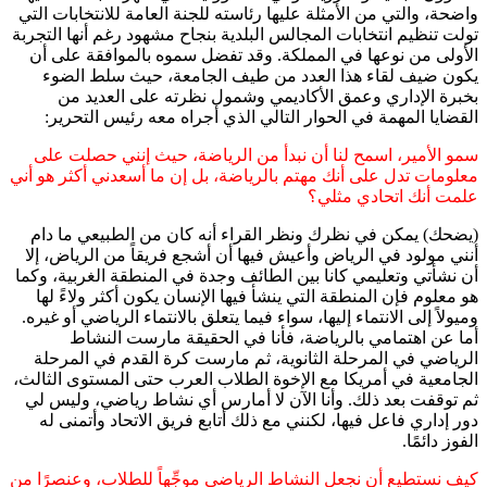
واضحة، والتي من الأمثلة عليها رئاسته للجنة العامة للانتخابات التي
تولت تنظيم انتخابات المجالس البلدية بنجاح مشهود رغم أنها التجربة
الأولى من نوعها في المملكة. وقد تفضل سموه بالموافقة على أن
يكون ضيف لقاء هذا العدد من طيف الجامعة، حيث سلط الضوء
بخبرة الإداري وعمق الأكاديمي وشمول نظرته على العديد من
القضايا المهمة في الحوار التالي الذي أجراه معه رئيس التحرير:
سمو الأمير، اسمح لنا أن نبدأ من الرياضة، حيث إنني حصلت على
معلومات تدل على أنك مهتم بالرياضة، بل إن ما أسعدني أكثر هو أني
علمت أنك اتحادي مثلي؟
(يضحك) يمكن في نظرك ونظر القراء أنه كان من الطبيعي ما دام
أنني مولود في الرياض وأعيش فيها أن أشجع فريقاً من الرياض، إلا
أن نشأتي وتعليمي كانا بين الطائف وجدة في المنطقة الغربية، وكما
هو معلوم فإن المنطقة التي ينشأ فيها الإنسان يكون أكثر ولاءً لها
وميولاً إلى الانتماء إليها، سواء فيما يتعلق بالانتماء الرياضي أو غيره.
أما عن اهتمامي بالرياضة، فأنا في الحقيقة مارست النشاط
الرياضي في المرحلة الثانوية، ثم مارست كرة القدم في المرحلة
الجامعية في أمريكا مع الإخوة الطلاب العرب حتى المستوى الثالث،
ثم توقفت بعد ذلك. وأنا الآن لا أمارس أي نشاط رياضي، وليس لي
دور إداري فاعل فيها، لكنني مع ذلك أتابع فريق الاتحاد وأتمنى له
الفوز دائمًا.
كيف نستطيع أن نجعل النشاط الرياضي موجِّهاً للطلاب، وعنصرًا من