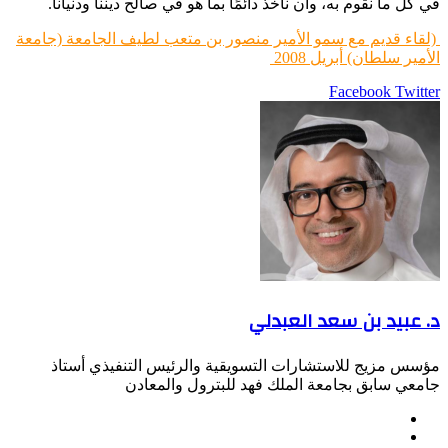
في كل ما نقوم به، وأن نأخذ دائمًا بما هو في صالح ديننا ودنيانا.
(لقاء قديم مع سمو الأمير منصور بن متعب لطيف الجامعة (جامعة
الأمير سلطان) أبريل 2008
LinkedIn
Pinterest
Twitter
Facebook
طباعة
مشاركة
عبر
البريد
د. عبيد بن سعد العبدلي
مؤسس مزيج للاستشارات التسويقية والرئيس التنفيذي أستاذ
جامعي سابق بجامعة الملك فهد للبترول والمعادن
موقع
Facebook
الويب