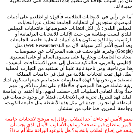
كان من أسباب نجاحنا في تنظيم هذه الانتخابات التي كانت تجربة
جديدة لنا.
أما عن رأيي في الانتخابات الطلابية، فأقول: لو اطلعتم على أدبيات
الموضوع، ستجدون أن انتخابات الجامعة تختلف عن انتخابات
المجلس البلدي؛ لأن لكل انتخابات خصوصياتها. فانتخابات المجلس
البلدي ليست مطابقة من حيث الآليات للانتخابات البرلمانية أو
الرئاسية، وبالتأكيد ستكون هناك أدبيات انتخابية خاصة بالجامعات.
وقد أصبح الأمر أكثر سهولة الآن مع الـ(Web Researchers) مثل
(Google) وغيره. فلو بحثت في هذه المحركات عن خصوصيات
انتخابات الجامعات وتجاربها على مستوى العالم أو على المستوى
الإقليمي والعربي، فبالتأكيد ستصل إلى بعض الاستنتاجات المفيدة..
هذا من ناحية، ومن ناحية ثانية علينا أن نستفيد من التجارب المحلية
أيضًا، فهل تمت انتخابات طلابية من قبل في جامعات المملكة
لنستفيد من تجربتها؟ فهذه المعلومات عندما يتم جمعها ستكون لديك
رؤية شاملة في هذا الموضوع، فالاطلاع على تجارب الآخرين مهم
جداً؛ وذلك لتفادي السلبيات التي حصلت لديهم، وأنا أعتقد أن لجامعة
الملك فهد للبترول تجربة في الانتخابات، فضلاً عن وجود جامعات في
المنطقة لها تجارب جيدة في مثل هذه الأنشطة مثل جامعة الكويت،
وجامعة البحرين، فما خاب من استشار.
سمو الأمير، لو جاءك أحد الطلاب، وقال إنه مرشح لانتخابات جامعة
الأمير سلطان فبم تنصحه؟ وما هو الأسلوب الأمثل الذي يجب أن
يتبعه في إقناع الطلاب بانتخابه؟ هل بالوعود البراقة مثلاً أم ماذا؟