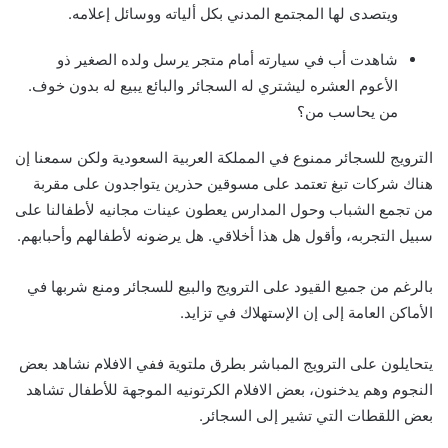
ويتصدى لها المجتمع المدني بكل ألياته ووسائل إعلامه.
شاهدت أب في سيارته أمام متجر يرسل ولده الصغير ذو
الأعوم العشره ليشتري له السجائر والبائع يبيع له بدون خوف.
من يحاسب من؟
الترويج للسجائر ممنوع في المملكة العربية السعودية ولكن سمعنا إن
هناك شركات تبغ تعتمد على مسوقين حذرين يتواجدون على مقربة
من تجمع الشباب وحول المدارس يعطون عينات مجانيه لأطفالنا على
سبيل التجربه، وأقول هل هذا أخلاقي. هل يرضونه لأطفالهم وأحبابهم.
بالرغم من جميع القيود على الترويج والبيع للسجائر ومنع شربها في
الأماكن العامة إلى إن الإستهلاك في تزايد.
يتحايلون على الترويج المباشر بطرق ملتوية ففي الافلام نشاهد بعض
النجوم وهم يدخنون، بعض الافلام الكرتونيه الموجهة للأطفال تشاهد
بعض اللقطات التي تشير إلى السجائر.