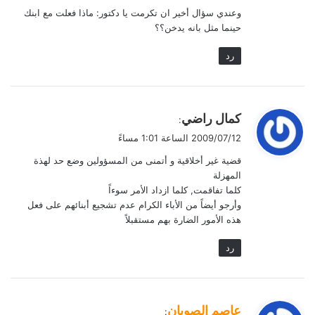
وعندي سؤال أخير ان تكرمت يا دكتور: ماذا فعلت مع ابنك
حينما مثل بانه يدخن؟؟
رد
ي
كمال راضي
:
ق
2009/07/12 الساعة 1:01 مساءً
و
قضية غير أخلاقية و أتمنى من المسؤولين وضع حد لهذة
ل
المهزلة
كلما تفاقمت, كلما ازداد الأمر سوءاً
وأرجو أيضاً من الأباء الكرام عدم تشجيع أبنائهم على فعل
هذه الأمور الضارة بهم مستقبلاً
رد
ي
عاصم الصويان
: