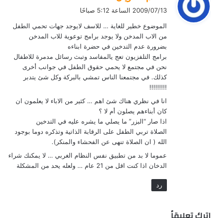
ق
2009/07/13 الساعة 5:12 صباحًا
و
الموضوع خطير للغاية … للاسف لايوجد جهات تحمي الطفل
ل
من الاب المدخن ولا يوجد برامج توعوية للاب المدخن
بضرورة عدم التدخين في حضرة ابناءه
برامج التلفزيون تعج يالمفاسد وتبث رسائل مدمرة للاطفال
نحن في مجتمع لا يحمي حقوق الطفل في جوانب أخرى
كذلك. في مجتمعنا الناس تمشي بالبركة وكل شئ يتدبر
!!!!!!!!!
انا في نظري هناك شئ اهم … كثير من الاباء لا يعلمون ان
كان أبناءهم يصلون أم لا ؟
اذا صار “البزر” ما يصلي ما يشره عليه في التدخين
الصلاة تربي الطفل على الرقابة الذاتية وتذكره دوما بوجود
الله ( ان الصلاة تنهى عن الفحشاء والمنكر).
عموما لا بد من تطبيق نفس النظام الغربي … لا يمكنك شراء
الدخان اذا كنت اقل من 21 عام … ولعله يحد من المشكلة
رد
اترك تعليقاً