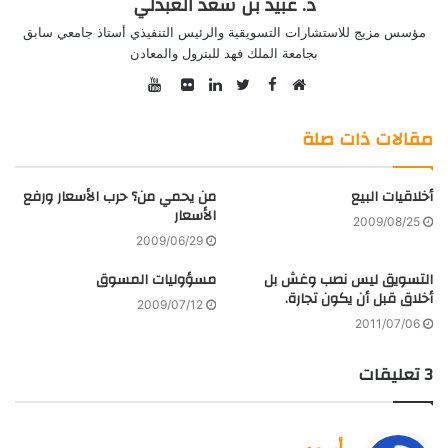
د. عبيد بن سعد العبدلي
مؤسس مزيج للاستشارات التسويقية والرئيس التنفيذي أستاذ جامعي سابق
بجامعة الملك فهد للبترول والمعادن
YouTube
Facebook
موقع
Twitter
صور
LinkedIn
الويب
من
مقالات ذات صلة
فليكر
أخلاقيات البيع
من يحمي من؟ حرب الأسعار ورفع
الأسعار
2009/08/25
2009/06/29
التسويق ليس نصب وغش بل
مسؤوليات المسوق
أخلاق قبل أن يكون تجارة.
2009/07/12
2011/07/06
‫3 تعليقات
ي