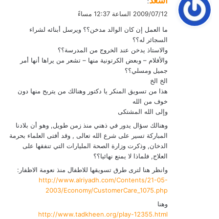
أسعد
:
ق
2009/07/12 الساعة 12:37 مساءً
و
ما العمل إن كان الوالد مدخن؟؟ ويرسل أبنائه لشراء
ل
السجائر له؟؟
والاستاذ يدخن عند الخروج من المدرسة؟؟
والأفلام – وبعض الكرتونية منها – تشعر من يراها أنها أمر
جميل ومسلي؟؟
الخ الخ
هذا من تسويق المنكر يا دكتور وهنالك من يتربح منها دون
خوف من الله
وإلى الله المشتكى
وهنالك سؤال يدور في ذهني منذ زمن طويل, وهو أن بلادنا
المباركة تسير على شرع الله تعالى , وقد أفتى العلماء بحرمة
الدخان, وذكرت وزارة الصحة المليارات التي تنفقها على
العلاج, فلماذا لا يمنع نهائيا؟؟
وانظر هنا لترى طرق تسويقها للاطفال منذ نعومة الاظفار:
http://www.alriyadh.com/Contents/21-05-
2003/Economy/CustomerCare_1075.php
وهنا
http://www.tadkheen.org/play-12355.html