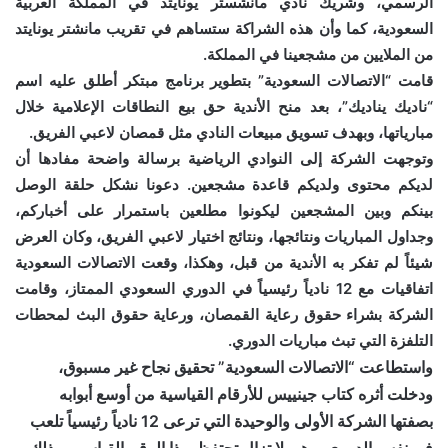
الرسمي، وشريك نادي مانشستر يونايتد في المملكة العربية
السعودية، كما وأن هذه الشراكة ستساهم في تقريب مانشتر يونايتد
من الملايين من مشجعينا في المملكة.
قامت “الاتصالات السعودية” بتطوير برنامج مبتكر أطلق عليه اسم
“ناديك يناديك”، بعد منح الأندية حق بيع النطاقات الإعلامية خلال
مبارياتها، وبهدف تسويق مبيعات النادي مثل قمصان لاعبي الفريق.
وتوجهت الشركة إلى النوادي الرياضية برسالة واضحة مفادها أن
لديكم محتوى ولديكم قاعدة مشجعين. دعونا نشكل حلقة الوصل
بينكم وبين المشجعين ليكونوا مطلعين باستمرار على أخباركم،
وجداول المباريات ونتائجها، ونتائج اختيار لاعبي الفريق، وكان العرض
شيئاً لم تفكر به الأندية من قبل، وهكذا، وقعت الاتصالات السعودية
اتفاقيات مع 12 نادياً رئيسياً في الدوري السعودي الممتاز، وقامت
الشركة بشراء حقوق رعاية القمصان، ورعاية حقوق البث لمحطات
التلفزة التي تبث مباريات الدوري.
واستطاعت “الاتصالات السعودية” تحقيق نجاح غير مسبوق،
ودخلت أثره كتاب جينييس للأرقام القياسية من أوسع أبوابه
بصفتها الشركة الأولى والوحيدة التي ترعى 12 نادياً رئيسياً تلعب