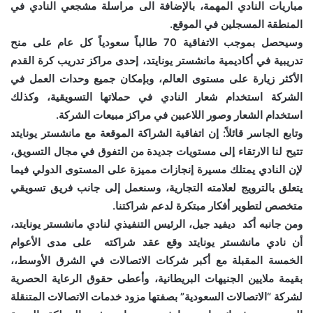
مباريات النادي المهمة، بالإضافة الى مراسلة مشجعي النادي في
المنطقة المسجلين في الموقع.
وسيحصل بموجب الاتفاقية 70 طالباً سعودياً كل عام على منح
تدريبية في أكاديمية مانشستر يونايتد، إحدى مراكز تدريب كرة القدم
الأكثر زيارة على مستوى العالم، وبإمكان جميع وحدات العمل في
الشركة استخدام شعار النادي في حملاتها التسويقية، وكذلك
استخدام الشعار وصور اللاعبين في مراكز مبيعات الشركة.
وتابع الجاسر قائلاً: إن اتفاقية الشراكة الموقعة مع مانشستر يونايتد
تتيح لنا الارتقاء إلى مستويات جديدة من التفوق في مجال التسويق،
لإن النادي يمتلك مسيرة إنجازات مميزة على المستوى الدولي فيما
يتعلق بالترويج لعلامته التجارية، وسنعمل إلى جانب فريق تسويقي
متخصص لتطوير أفكار مبتكرة لدعم شراكتنا.
ومن جانبه أكد ديفيد جيل، الرئيس التنفيذي لنادي مانشستر يونايتد،
أن نادي مانشستر يونايتد وقع عقد شراكته على مدى الأعوام
الخمسة المقبلة مع أكبر شركات الاتصالات في الشرق الأوسط،،
بقيمة ملايين الجنيهات البريطانية، وأعطى حقوق الرعاية الحصرية
لشركة “الاتصالات السعودية” بصفتها مزود خدمات الاتصالات المتنقلة