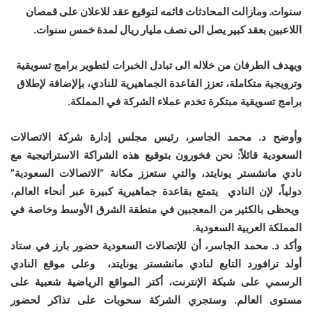
سنوات. ومازالت المحادثات قائمه لتوقيع عقد للاعلان على قمصان
اللاعبين بعقد كبير يصل الى نصف مليار ريال لمدة خمس سنوات.
ويهدف الطرفان من خلاله الى تبادل الخبرات لتطوير برامج تسويقية
وترويجية متكاملة، تعزز القاعدة الجماهيرية للنادي، بإلإضافة لإطلاق
برامج تسويقية مبتكرة تخدم عملاء الشركة في المملكة.
وأوضح د. محمد الجاسر، رئيس مجلس إدارة شركة الاتصالات
السعودية قائلاً: نحن فخورون بتوقيع هذه الشراكة الاستراتيجية مع
نادي مانشستر يونايتد، والتي ستعزز مكانة “الاتصالات السعودية”
دولياً، لإن النادي يتمتع بقاعدة جماهيرية كبيرة عبر أنحاء العالم،
ويحظى بالكثير من المعجبين في منطقة الشرق الأوسط وخاصة في
المملكة العربية السعودية.
وأكد د. محمد الجاسر، أن للإتصالات السعودية حضور بارز في ستاد
أولد ترافورد التابع لنادي مانشستر يونايتد، وعلى موقع النادي
الرسمي على شبكة الإنترنت، أكتر المواقع الرياضية شعبية على
مستوى العالم. وستجري الشركة سحوبات على تذاكر لحضور