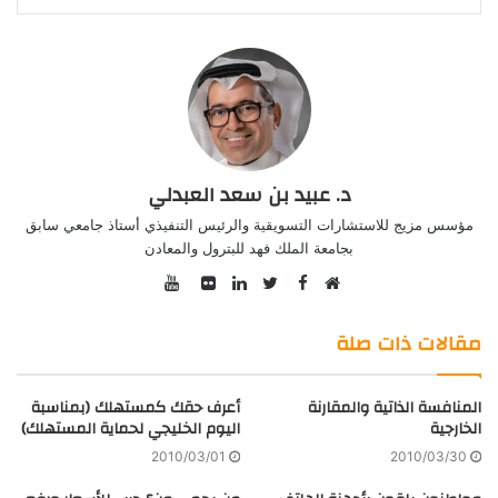
د. عبيد بن سعد العبدلي
مؤسس مزيج للاستشارات التسويقية والرئيس التنفيذي أستاذ جامعي سابق
بجامعة الملك فهد للبترول والمعادن
YouTube
Facebook
موقع
Twitter
صور
LinkedIn
الويب
من
مقالات ذات صلة
فليكر
المنافسة الذاتية والمقارنة
أعرف حقك كمستهلك (بمناسبة
الخارجية
اليوم الخليجي لحماية المستهلك)
2010/03/01
2010/03/30