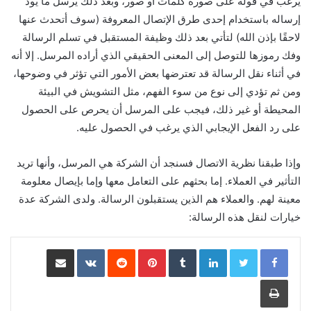
يرغب في قوله على صورة كلمات أو صور، وبعد ذلك يرسل ما يود
إرساله باستخدام إحدى طرق الإتصال المعروفة (سوف أتحدث عنها
لاحقًا بإذن الله) لتأتي بعد ذلك وظيفة المستقبل في تسلم الرسالة
وفك رموزها للتوصل إلى المعنى الحقيقي الذي أراده المرسل. إلا أنه
في أثناء نقل الرسالة قد تعترضها بعض الأمور التي تؤثر في وضوحها،
ومن ثم تؤدي إلى نوع من سوء الفهم، مثل التشويش في البيئة
المحيطة أو غير ذلك، فيجب على المرسل أن يحرص على الحصول
على رد الفعل الإيجابي الذي يرغب في الحصول عليه.
وإذا طبقنا نظرية الاتصال فسنجد أن الشركة هي المرسل، وأنها تريد
التأثير في العملاء. إما بحثهم على التعامل معها وإما بإيصال معلومة
معينة لهم. والعملاء هم الذين يستقبلون الرسالة. ولدى الشركة عدة
خيارات لنقل هذه الرسالة:
LinkedIn
Pinterest
مشاركة عبر البريد
طباعة