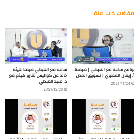
موقع
Twitter
صور
LinkedIn
الويب
من
مقالات ذات صلة
فليكر
برنامج ساعة مع العبدلي | ضيفتنا:
ساعه مع العبدلي ضيفنا هيثم
أ. إيمان المطيري | تسويق المدن
خالد عن كواليس تقارير هيثم مع
د. عبيد العبدلي
2021/11/24
2021/12/26