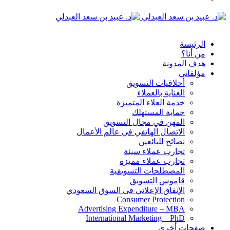
الدخول
القائمة
الرئيسة
من أنا؟
هدف المدونة
مؤلفاتي
أخلاقيات التسويق
العناية بالعملاء
خدمة العلاء المتميزة
حماية المستهلك
المهن في مجال التسويق
الاتصال الهاتفي في عالم الأعمال
نصائح للبائعين
تجارب عملاء سيئة
تجارب عملاء مميزة
المصطلحات التسويقية
قاموس التسويق
الإنفاق الإعلاني في السوق السعودي
Consumer Protection
Advertising Expenditure – MBA
International Marketing – PhD
صفحات أخرى