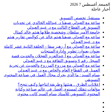
الجمعة, أغسطس 7 2026
أخبار عاجلة
مستقبل تخصص التسويق
ساعة مع العبدلي ضيفنا د. عبدالله الخالدي عن تحديات
التسويق في القطاع الثالث مع د. عبيد العبدلي
جامعة الأمير سلطان وشخصية طلابها هيثم خالد كمثال
ساعه مع العبدلي ضيفنا هيثم خالد عن كواليس تقارير هيثم
مع د. عبيد العبدلي
ساعة مع العبدلي مع أ. زهير سقا – الحلقة الثانية عشر كاملة
بعنوان بعنوان: تطوير وإدارة المنتجات
ساعة مع العبدلي مع أ عبدالعزيز العجلان والحديث قصة
السجل رقم 6 وتسويق الثقافة مع د عبيد العبدلي
ساعه مع العبدلي مع مزروع المزروع والحديث عن تجربة
العميل في القطاع العام والخاص مع د. عبيد العبدلي
بسام السيد : ما الذي يحرك مجال العمل في صناعة المحتوى
التسويقي
اعلانات الطرق .. هيئتها وطريقة انتاجها وكيف تنجح؟
مؤلفات تنقلك لمستوى أفضل في عالم صناعة وكتابة
المحتوى التسويقي للأستاذ بسام السيد كاتب محتوى
عمود
مقال
جانبي
تسجيل
عشوائي