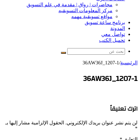
محاضرات | رواق | مقدمة في علم التسويق
مركز المعلومات التسويقيه
مواقع تسويقية مهمه
برنامج ساعة تسويق
المدونة
تواصل معي
تحميل الكتب
بحث
عن
الرئيسية
/
36AW36J_1207-1
36AW36J_1207-1
اترك تعليقاً
لن يتم نشر عنوان بريدك الإلكتروني.
الحقول الإلزامية مشار إليها بـ
*
التعليق
*