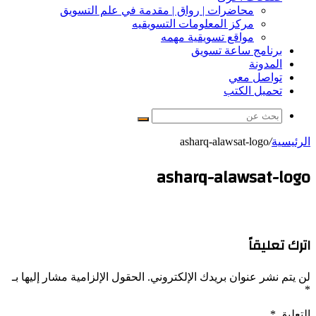
محاضرات | رواق | مقدمة في علم التسويق
مركز المعلومات التسويقيه
مواقع تسويقية مهمه
برنامج ساعة تسويق
المدونة
تواصل معي
تحميل الكتب
بحث
عن
الرئيسية
/
asharq-alawsat-logo
asharq-alawsat-logo
اترك تعليقاً
لن يتم نشر عنوان بريدك الإلكتروني.
الحقول الإلزامية مشار إليها بـ
*
التعليق
*