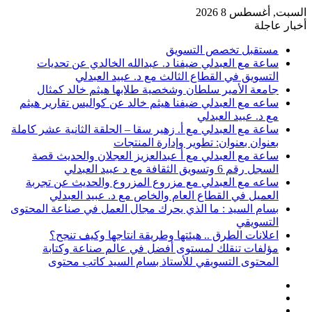
السبت, أغسطس 8 2026
أخبار عاجلة
مستقبل تخصص التسويق
ساعة مع العبدلي ضيفنا د. عبدالله الخالدي عن تحديات
التسويق في القطاع الثالث مع د. عبيد العبدلي
جامعة الأمير سلطان وشخصية طلابها هيثم خالد كمثال
ساعه مع العبدلي ضيفنا هيثم خالد عن كواليس تقارير هيثم
مع د. عبيد العبدلي
ساعة مع العبدلي مع أ. زهير سقا – الحلقة الثانية عشر كاملة
بعنوان بعنوان: تطوير وإدارة المنتجات
ساعة مع العبدلي مع أ عبدالعزيز العجلان والحديث قصة
السجل رقم 6 وتسويق الثقافة مع د عبيد العبدلي
ساعه مع العبدلي مع مزروع المزروع والحديث عن تجربة
العميل في القطاع العام والخاص مع د. عبيد العبدلي
بسام السيد : ما الذي يحرك مجال العمل في صناعة المحتوى
التسويقي
اعلانات الطرق .. هيئتها وطريقة انتاجها وكيف تنجح؟
مؤلفات تنقلك لمستوى أفضل في عالم صناعة وكتابة
المحتوى التسويقي للأستاذ بسام السيد كاتب محتوى
عمود
مقال
جانبي
تسجيل
عشوائي