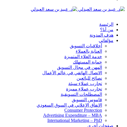
الدخول
القائمة
الرئيسة
من أنا؟
هدف المدونة
مؤلفاتي
أخلاقيات التسويق
العناية بالعملاء
خدمة العلاء المتميزة
حماية المستهلك
المهن في مجال التسويق
الاتصال الهاتفي في عالم الأعمال
نصائح للبائعين
تجارب عملاء سيئة
تجارب عملاء مميزة
المصطلحات التسويقية
قاموس التسويق
الإنفاق الإعلاني في السوق السعودي
Consumer Protection
Advertising Expenditure – MBA
International Marketing – PhD
صفحات أخرى