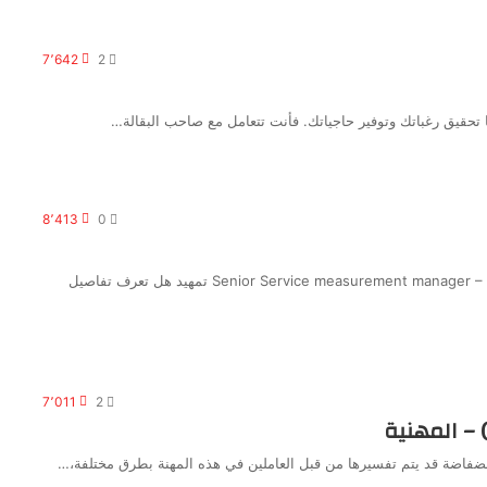
7٬642
2
تحقيق رغباتك وتوفير حاجياتك. فأنت تتعامل مع صاحب البقالة…
8٬413
0
مقالة للكاتب Almohannad Alsbeai المهند السبيعي Senior Service measurement manager – Alrajhi bank تمهيد هل تعرف تفاصيل
7٬011
2
 فضفاضة قد يتم تفسيرها من قبل العاملين في هذه المهنة بطرق مختلفة،…