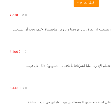
أكمل القراءة »
7٬088
0
يف نستطيع ان نفرق بين عروضنا وعروض منافسينا؟ •كيف يجب أن نستجيب…
7٬206
1
هتمام الإدارة العليا لشركاتنا بأخلاقيات التسويق؟ ثالثًا: هل في…
8٬448
7
ر على استخدام هذين المصطلحين بين العاملين في هذه الصناعة…