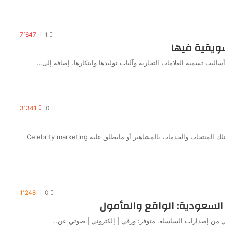
7٬647
1
سويقية فيها
اليب تسمية العلامات التجارية وآليات توليدها وابتكارها، إضافة إلى…
3٬341
0
تحاول الشركات الترويج لمنتجاتها وخدماتها بطرق عديدة ومنها ربط تلك المنتجات والخدمات بالمشاهير أو مايطلق عليه Celebrity marketing
1٬248
0
ني من إصدارات السلسلة. متوفر: ورقي | إلكتروني | صوتي عن…