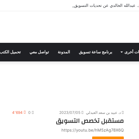
. عبدالله الخالدي عن تحديات التسويق في القطاع الثالث مع د. عبيد العبدلي
ت أخرى
برنامج ساعة تسويق
المدونة
تواصل معي
تحميل الكتب
د. عبيد بن سعد العبدلي
2023/07/05
0
4٬694
مستقبل تخصص التسويق
https://youtu.be/hM5zAg78X6Q