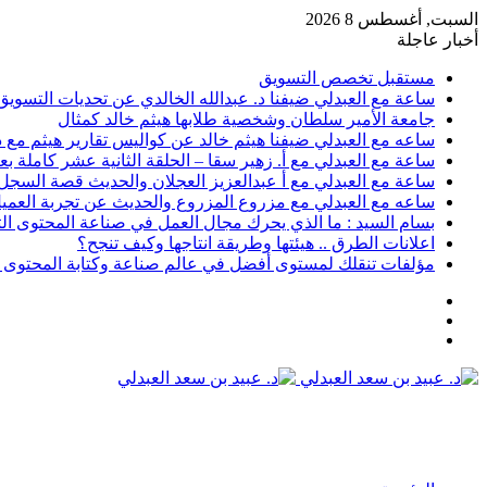
السبت, أغسطس 8 2026
أخبار عاجلة
مستقبل تخصص التسويق
ساعة مع العبدلي ضيفنا د. عبدالله الخالدي عن تحديات التسويق 
جامعة الأمير سلطان وشخصية طلابها هيثم خالد كمثال
ساعه مع العبدلي ضيفنا هيثم خالد عن كواليس تقارير هيثم مع د.
ساعة مع العبدلي مع أ. زهير سقا – الحلقة الثانية عشر كاملة بعن
ساعة مع العبدلي مع أ عبدالعزيز العجلان والحديث قصة السجل رقم 6 وتسويق الثقافة مع د عبيد
ساعه مع العبدلي مع مزروع المزروع والحديث عن تجربة العميل 
بسام السيد : ما الذي يحرك مجال العمل في صناعة المحتوى ال
اعلانات الطرق .. هيئتها وطريقة انتاجها وكيف تنجح؟
مؤلفات تنقلك لمستوى أفضل في عالم صناعة وكتابة المحتوى ا
عمود
مقال
جانبي
تسجيل
عشوائي
الدخول
القائمة