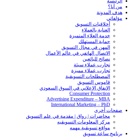
الرئيسة
من أنا؟
هدف المدونة
مؤلفاتي
أخلاقيات التسويق
العناية بالعملاء
خدمة العلاء المتميزة
حماية المستهلك
المهن في مجال التسويق
الاتصال الهاتفي في عالم الأعمال
نصائح للبائعين
تجارب عملاء سيئة
تجارب عملاء مميزة
المصطلحات التسويقية
قاموس التسويق
الإنفاق الإعلاني في السوق السعودي
Consumer Protection
Advertising Expenditure – MBA
International Marketing – PhD
صفحات أخرى
محاضرات | رواق | مقدمة في علم التسويق
مركز المعلومات التسويقيه
مواقع تسويقية مهمه
برنامج ساعة تسويق