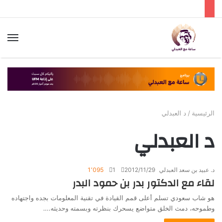
الق
الرئيسية
/
د العبدلي
د العبدلي
د. عبيد بن سعد العبدلي
2012/11/29
1
1٬095
لقاء مع الدكتور بدر بن حمود البدر
هو شاب سعودي تسلم أعلى قمم القيادة في تقنية المعلومات بجده واجتهاده
وطموحه، دمث الخلق متواضع يسحرك بنظرته وبسمته وحديثه.…