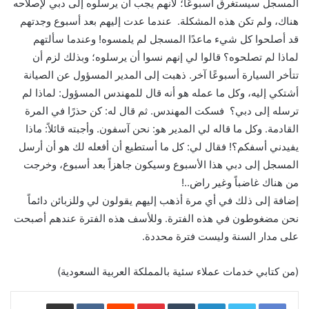
المسجل سيستغرق أسبوعًا؛ لأنهم يجب أن يرسلوه إلى دبي لإصلاحه
هناك، ولم تكن هذه المشكلة. عندما عدت إليهم بعد أسبوع وجدتهم
قد أصلحوا كل شيء ماعدًا المسجل لم يلمسوه! وعندما سألتهم
لماذا لم تصلحوه؟ قالوا لي إنهم نسوا أن يرسلوه؛ وبذلك لزم أن
تتأخر السيارة أسبوعًا آخر. ذهبت إلى المدير المسؤول عن الصيانة
أشتكي إليه، وكل ما عمله هو أنه قال للمهندس المسؤول: لماذا لم
ترسله إلى دبي؟ فسكت المهندس. ثم قال له: كن حذرًا في المرة
القادمة. وكل ما قاله لي المدير هو: نحن آسفون. وأجبته قائلاً: ماذا
يفيدني أسفكم؟! فقال لي: كل ما أستطيع أن أفعله لك هو أن أرسل
المسجل إلى دبي هذا الأسبوع وسيكون جاهزاً بعد أسبوع، وخرجت
من هناك غاضباً وغير راض..!
إضافة إلى ذلك في أي مرة أذهب إليهم يقولون لي وللزبائن دائماً
نحن مضغوطون في هذه الفترة. وللأسف هذه الفترة عندهم أصبحت
على مدار السنة وليست فترة محددة.
(من كتابي خدمات عملاء سئية بالمملكة العربية السعودية)
LinkedIn
Pinterest
مشاركة عبر البريد