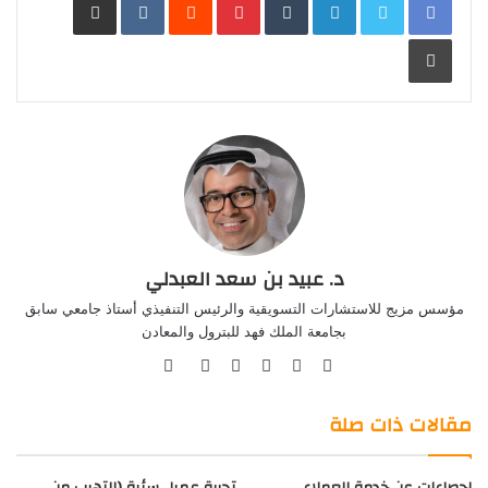
طباعة
د. عبيد بن سعد العبدلي
مؤسس مزيج للاستشارات التسويقية والرئيس التنفيذي أستاذ جامعي سابق
بجامعة الملك فهد للبترول والمعادن
موقع
Facebook
Twitter
صور
LinkedIn
YouTube
الويب
من
فليكر
مقالات ذات صلة