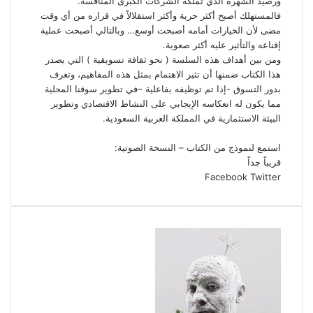
ورصيد الشهرة الذي تملكه الشركات الكبرى المنافسة.
فالمستهلك أصبح أكثر حرية وأكثر استقلالاً في قراره من أي وقت
مضى لأن الخيارات أمامه أصبحت أوسع… وبالتالي أصبحت عملية
إقناعه والتأثير عليه أكثر صعوبة.
ومن بين أهداف هذه السلسة ( نحو ثقافة تسويقية ) التي يصدر
هذا الكتاب ضمنها أن تثير الاهتمام بمثل هذه المفاهيم، وتعرف
بدور التسوق -إذا تم توظيفه بفاعلية –في تطوير سوقنا المحلية
مما يكون له انعكاسه الإيجابي على النشاط الاقتصادي وتطوير
البيئة الاستثمارية في المملكة العربية السعودية.
استمع لنموذج من الكتاب – النسخة الصوتية:
قريباً جداً
طباعة
مشاركة
LinkedIn
Pinterest
Facebook
Twitter
عبر
البريد