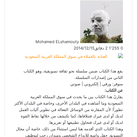
Mohamed ELshamouty
0
1٬255
2 دقائق
2014/12/15
يقع هذا الكتاب ضمن سلسلة نحو ثقافة تسويقية، وهو الكتاب
الثاني من إصدارات السلسلة.
متوفر: ورقي | إلكتروني | صوتي
عن الكتاب:
يقارنُ هذا الكتاب بين ما يحدث في سوق المملكة العربية
السعودية وما أشاهده في البلدان الأخرى، وخاصة في البلدان الأكثر
تطوراً؛ لأن المقارنة من الوسائل الفعالة في تطوير آليات العمل
لديك أو لدى غيرك فتتلافاها، كما تكتشف من خلالها نقاط القوة
لديك أو لدى غيرك فتحاول تطبيقها أو تعزيزها.
وهذا الكتاب الذي أقدمه هنا ليس استثناءً من ذلك، خاصة أن مجال
التسويق حقل واسع للإبداع الشخصي وميدان رحب لتوظيف