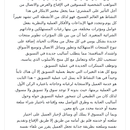
المواهب الشخصية للمسوقين في الإقناع والعرض والاتصال من
أجل التأثير على المشتري؛ مما يجعل مختبر الابتكار في هذا
النشاط هو العالم الفسيح، فهو لذلك من الأنشطة التي تشهد تغييراً
كل يوم،وتتجدد فيها الإبداعات والأفكار العملية والنظرية بفعل
عوامل ومؤثرات مختلفة، من بينها رغبات المستهلكين وعاداتهم
الشرائية المتغيرة. كما أن من بين تلك المؤثرات تطوير منتجات
جديدة بشكل يومي في كل مجال من مجالات الحياة، إضافة على
تنوع المنتجات الاستهلاكية وتطور وسائل الاتصال وتوسع الأسواق
واشتداد المنافسة؛ مما يتطلب أساليب جديدة في التسويق
تستجيب لكل حالة وتتعامل مع كل منتج بالأسلوب الذي يناسبه،
وتوظف المبتكرات الجديدة في عملية التسويق .
ومع كل هذه التغيرات التي تحيط بعملية التسويق إلا أن هناك ثابتاً
وحيداً في هذا النشاط لأنه يمثل لب عملية التسويق – هذا الثابت
هو خدمة العميل والاستجابة لرغباته وحاجاته باعتباره الركن الأول
في العملية برمتها، حيث بدونه لا توجد سوق ولا تسويق ولا مسوق.
لذلك كان من الطبيعي أن تتمحور عملية التسويق حوله وحول
أساليب العناية به وطرق التواصل معه وإقناعه باختيار شراء سلعة
معينة أو خدمة محدد من بائع معين.
ويما أن المسوق لا يملك أي وسائل لإجبار العميل على اختيار
سلعته أو خدمته فلم يق أمامه من طريق إلا طريق الإقناع وتقديم
نفسه وسلعته بطريقة جذابة تجعل العميل يقرر من تلقاء نفسه