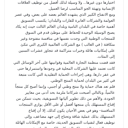
اختيارها دون غيرها… ولا وسيلة لذلك أفضل من توظيف العلاقات
الإنسانية وتهيئة الجو المناسب لرضا العميل.
ومع الانفتاح الكبير الذي يشهده العالم بعضه على بعض، وفي عصر
العولمة والشركات العابرة للقارات والبلدان؛ يكتسب التسويق
أهمية خاصة في البلدان النامية وبلدان العالم الثالث حيث إنه يكاد
يصبح الوسيلة الوحيدة للحفاظ على موطئ قدم في السوق
للمنتجات الوطنية التي وجدت نفسها في منافسة مفتوحة وغير
متكافئة ( في الغالب ) مع الشركات العالمية الكبرى التي تتكئ
على إمكانيات هائلة وخبرات متراكمة قد تتجاوز عشرات السنين
إلى المئات.
فقد قضت منظمة التجارة العالمية وقوانينها على آخر الوسائل التي
كانت تعتمد عليها الشركات المحلية في وجودها واستمرارها حتى
في عقر دارها، وهى إجراءات الحماية التقليدية التي كانت متبعة
في كثير من البلدان لحماية المنتج الوطني.
فلم تعد هناك حماية ولا منتج وطني أو أجنبي، وإنما أصبح كل منتجاً
عالمياً، وبالتالي أصبحت شركاتنا ملزمة بحد أدنى من معايير
الجودة، والأهم من ذلك تطوير آلياتها التسويقية، بحيث تتمكن من
إقناع المستهلك بأن منتجها أفضل أو على الأقل يوازي المنتجات
المنافسة- وهو في بعض الأحيان يكون كذلك، إلا أن إقناع
المستهلك بذلك عملية شاقة وتحتاج إلى جهد مضاعف، وإلى
توظيف فعال لتقنيات التسويق الحديثة، خاصة مع الإمكانات الهائلة