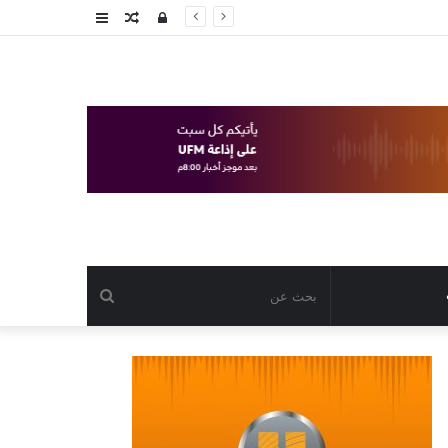
تسجيل
مقال
عمود
الدخول
عشوائي
جانبي
بحث
عن