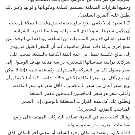
وجميع القرارات المتعلقة بتصميم السلعة ومكوناتها وألوانها وغير ذلك
يطلق عليه (المزيج السلعي).
2) السعر: إذ لا يكفي إنتاج سلع جيدة تحقق رغبات العملاء بل يجب
أن يكون سعرها مقبولاً لدى المستهلك، ومناسبًا لقدرته الشرائية.
فالسعر الغالي قد ينفر المستهلك من السلعة، ويدفعه إلى البحث عن
سلع أخرى بديلة ذات أسعار مناسبة.. كما أن السعر القليل قد يؤدي
إلى نتائج عكسية تتمثل في عدم الثقة الكافية بالسلعة. فيجب على
شركاتنا دراسة سياساتها التسعيريه دراسة متأنية بهدف الوصول إلى
سعر مقبول لكل من الشركة والمستهلك. وكقاعدة عامة فإننا لا يمكن
أن نبيع بأقل من سعر التكلفة إلا في حالات خاصة، كما أننا لا يمكن أن
نبيع بسعر أعلى من سعر المنافسين، فأقل سعر هو سعر التكلفة،
وأعلى سعر هو سعر المنافسين المنتجين لنفس السلعة.
ويطلق على كل هذه القرارات المتعلقة بالوصول إلى السعر
المناسب (المزيج التسعيري).
وهناك كتب جيدة في السوق تساعد الشركات المهتمة على وضع
سياسات سعرية مدروسة ومقبولة.
3) المكان: ونقصد به مكان وجود السلعة أو بمعنى آخر المكان الذي