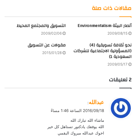
الويب
من
مقالات ذات صلة
فليكر
أنصار البيئة Environmentalism
التسويق والمجتمع المحيط
2009/02/06
2009/08/15
نحو ثقافة تسويقية (4)
مقولات عن التسويق
(المسؤولية الاجتماعية للشركات
2015/01/28
السعودية 1)
2009/05/17
‫2 تعليقات
ي
عبدالله
:
ق
2016/09/18 الساعة 1:46 مساءً
و
ماشاء الله تبارك الله
ل
الله يوفقك يادكتور تستاهل كل خير
اخوك عبدالله مبروك البقمي