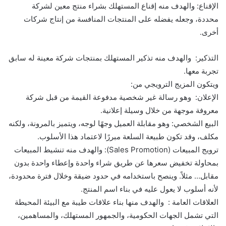
الإقناع: والهدف منه إقناع المستهلك بشراء منتج معين لشركة
محددة، وجعله يفضله على المنتجات المنافسة من إنتاج شركات
أخرى.
التذكير: والهدف منه تذكير المستهلك بمنتجات شركة معينة له سابق
تجربة معها.
ويتكون المزيج الترويجي من:
الإعلان: وهو رسالة غير شخصية مدفوعة القيمة من قبل شركة
معروفة موجهة من خلال وسيلة إعلانية.
البيع الشخصي: وهو مقابلة العميل وجهًا لوجه، ويتميز بالمرونة، ولكنه
مكلف، وقد تكون طبيعة السلعة مبررًا لاعتماد هذا الأسلوب.
ترويج المبيعات (Sales Promotion): والهدف منه تنشيط المبيعات
بمحاولة تخفيض سعرها عن طريق شراء واحدة وإعطاء واحدة بدون
مقابل… مثلاً. وينصح باستخدامه في حدود ضيقة وخلال فترة محدودة،
لأنه أسلوب لا يعول عليه في بناء اسم المنتج.
العلاقات العامة : والهدف منها بناء علاقات طيبة مع البيئة المحيطة
التي تشمل الجهات الحكومية، والجمهور المستهلك، والمساهمين،