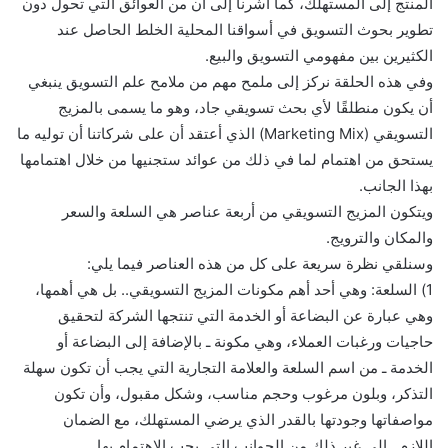
المنتج إلى المستهلك، كما أشرنا إلى أن من العوائق التي تحول دون
تطوير بحوث التسويق في أسواقنا المحلية الخلط الحاصل عند
الكثيرين بين مفهومي التسويق والبيع.
وفي هذه الحلقة نركز إلى ملمح مهم من ملامح علم التسويق ينبغي
أن يكون منطلقًا لأي بحث تسويقي جاد، وهو ما يسمى بالمزيج
التسويقي (Marketing Mix) الذي أعتقد أن على شركاتنا أن توليه ما
يستحق من اهتمام لما في ذلك من عوائد ستجنيها من خلال اهتمامها
بهذا الجانب.
ويتكون المزيج التسويقي من أربعة عناصر هي السلعة والسعر
والمكان والترويج.
وسنلقي نظرة سريعة على كل من هذه العناصر فيما يلي:
1) السلعة: وهي أحد أهم مكونات المزيج التسويقي.. بل هي أهمها،
وهي عبارة عن البضاعة أو الخدمة التي تنتجها الشركة لتحقيق
حاجيات ورغبات العملاء، وهي مكونة ـ بالإضافة إلى البضاعة أو
الخدمة ـ من اسم السلعة والعلامة التجارية التي يجب أن تكون سهلة
التذكر، وبلون مرغوب وحجم مناسب، وشكل مقبول، وأن تكون
مواصفاتها وجودتها بالقدر الذي يرضي المستهلك، مع الضمان
اللازم…إلى غير ذلك من الجوانب التي يجب الاهتمام بها.