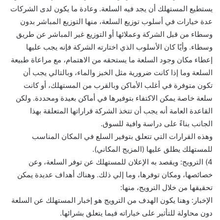
يستطيع المستهلك أن يجد فيه السلعة. وعادة ما يكون لدى الشركات
عدة خيارات في أسلوب توزيع السلعة، منها التوزيع المباشر بدون
وسطاء من قبل الشركة وعملائها أو التوزيع غير المباشر عن طريق
وسطاء. وأيًا كان الأسلوب الذي اختارته الشركة فإنه يجب عليها
إعطاء مكان وجود السلعة ما يستحقه من الاهتمام، مع مراعاة طبيعة
السلعة وما إذا كانت ضرورية مثل الخبز والماء، وبالتالي يجب أن
تكون متوفرة في أغلب الأماكن وبالقرب من المستهلك، أو كانت
سلعة خاصة يمكن الاكتفاء بتوفيرها في أماكن بعيدة ومحددة. ولكن
القاعدة العامة أنه يجب أن تتخذ الشركة قراراتها المتعلقة بهذا
الجانب بناءً على دراسة وافية للسوق.
وهذه القرارات التي تتعلق بتوفير السلع في المكان المناسب
للمستهلك يطلق عليها (المزيج المكاني).
4) الترويج: ويقصد به الإعلان للمستهلك عن توفر السلعة، وعن
خصائصها، ومكان توفرها، وما إلي ذلك. وهناك أهداف عديدة يمكن
تحقيقها من خلال الترويج، منها:
الإخبار: وهنا يكون الهدف من الترويج هو إخبار المستهلك عن السلعة
دون محاولة للتأثير على خياراته فيما يتعلق بشرائها.