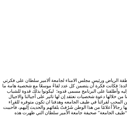
نطقة الرياض ورئيس مجلس الامناء لجامعة ألامير سلطان على فكرتي
لفائدة؛ فكانت فكرة أن يتضمن كل عدد لقاءً موسعًا مع شخصية هامة ما
ليه وأطلقنا على البرنامج مسمى قدوه؛ ليكونوا بذلك قدوة للشباب
 من خلالها دعوة شخصيات نعتقد إن لها تاثير على أجيالنا والاجيال
 المحب لقرائنا في طيف الجامعه وهدفنا ان تكون متوفره للقراء
جالاً أعلامًا من هذا الوطن شَرُفتُ بلقائهم والحديث إليهم، فأحببت
حات “طيف الجامعة” صحيفة جامعة الأمير سلطان التي ظهرت هذه