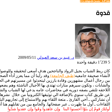
ثقافه تسويقيه
قدوة
قدوة
د. عبيد بن سعد العبدلي
2009/05/11
5
1٬239
دقيقة واحدة
كان ربط الشباب بجيل الرواد والناجحين هدف أسعى لتحقيقه وللوصول 
لأنشاء صحيفة جامعيه
(طيف الجامعة)
وقد رأينا أن مما يعزز أداء ال
بين رجال أعمال مشهورين وقادة بارزين ليتحدثوا عن مسيرتهم في الحيا
والشابات ، وتكون سيرهم منارات تهتدي بها الأجيال الناشئة وهم يضعون 
اللاحقه تلتقي بصفه دوريه في محاضرات عامه يدعي لها الشباب والشا
عن طريق كتاب سنوي بالإضافة الي توثيقها الكترونيا من خلال نشرها في
أن تشاركني ـ أخي القارئ ـ متعة اللقاء بهم والاستماع إلى تجاربهم
اللقاءات ـ أول ما ظهرت ـ عبر صفحاتها. والجامع بين من تقابلهم هنا أ
أولئك قومٌ إن بنَوْا أحسنوا البنا وإن عاهدوا وفَوا وإن عقدوا شدّوا