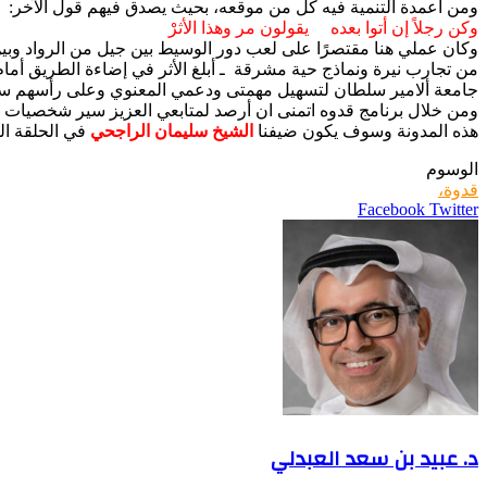
ومن أعمدة التنمية فيه كل من موقعه، بحيث يصدق فيهم قول الآخر:
وكن رجلاً إن أتوا بعده يقولون مر وهذا الأثرْ
وكان عملي هنا مقتصرًا على لعب دور الوسيط بين جيل من الرواد وبين ج
من تجارب نيرة ونماذج حية مشرقة ـ أبلغ الأثر في إضاءة الطريق أمام أ
جامعة ألامير سلطان لتسهيل مهمتى ودعمي المعنوي وعلى رأسهم سعادة 
ومن خلال برنامج قدوه اتمنى ان أرصد لمتابعي العزيز سير شخصيات 
هذه المدونة وسوف يكون ضيفنا
الشيخ سليمان الراجحي
في الحلقة ال
الوسوم
قدوة،
LinkedIn
Pinterest
Twitter
Facebook
طباعة
مشاركة
عبر
البريد
د. عبيد بن سعد العبدلي