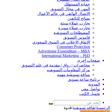
حماية المستهلك
المهن في مجال التسويق
الاتصال الهاتفي في عالم الأعمال
نصائح للبائعين
تجارب عملاء سيئة
تجارب عملاء مميزة
المصطلحات التسويقية
قاموس التسويق
الإنفاق الإعلاني في السوق السعودي
Consumer Protection
Advertising Expenditure – MBA
International Marketing – PhD
صفحات أخرى
محاضرات | رواق | مقدمة في علم التسويق
مركز المعلومات التسويقيه
مواقع تسويقية مهمه
برنامج ساعة تسويق
المدونة
تواصل معي
تحميل الكتب
بحث
الرئيسية
/
ثقافه تسويقيه
/
قدوة
عن