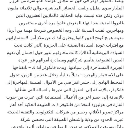
ونصف المليار دولار في حين لم تتجاوز عوائده المباشرة من الزوار
المليار سوى بقليل، وبلغت الخسائر المباشرة حوالي ثلاثمائة مليون
دولار، ولكن هذه ليست نهاية الحكاية. فالملايين العشرون الذين
غادروا المدينة بعد انتهاء المعرض عادوا مرة أخرى مستثمرين
ومهاجرين. لفتت المدينة على وجه الخصوص شريحة مهمة من أثرياء
مدينة هونج كونج الذين كانوا يبحثون آنذاك عن ملاذ آمن لاستثماراتهم
مع اقتراب عودة السيادة الصينية على الجزيرة (التي كانت تحت
السيادة البريطانية آنذاك). كانت مخاوفهم تدور حول احتمال أن تقوم
الصين الشيوعية بتأميم شركاتهم ومصادرة أموالهم فور عودة
الجزيرة المستأجرة إلى سيادتها. وبدت فانكوفر آنذاك – بانفتاحها
على الاستثمار والهجرة – بديلاً مثالياً، وخلال عقد من الزمن، تحول
المحيط الهادي إلى جسر افتراضي من الأموال الصينية المهاجرة إلى
فانكوفر، بالإضافة إلى العقول التي تديرها والعمالة التي تشغّلها.
بالإضافة إلى جسر آخر من الأعمال السينمائية التي عبرت من جنوب
القارة في هوليوود لتتخذ من فانكوفر ذات الطبيعة الخلابة أحد أهم
مراكز تصوير الأفلام، وجسر من شركات التكنولوجيا والتقنية الحديثة
عبرت الحدود من ولاية واشنطن اللصيقة التي تحتضن شركة
مايكروسوفت العملاقة، ثم تفجر النفط في مقاطعة ألبرتا وانتعش