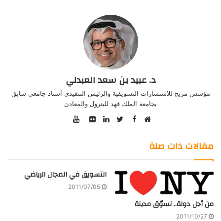
د. عبيد بن سعد العبدلي
مؤسس مزيج للاستشارات التسويقية والرئيس التنفيذي أستاذ جامعي سابق
بجامعة الملك فهد للبترول والمعادن
YouTube
Facebook
موقع
Twitter
صور
LinkedIn
الويب
من
مقالات ذات صلة
فليكر
التسويق في المجال الرياضي
2011/07/05
من أجل دولة.. نسوّق مدينة
2011/10/27