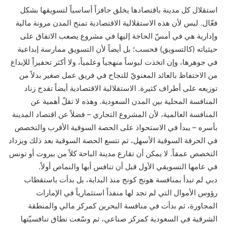
استقلال كل مدينة باقتصادها يخلق حافزاً أساسياً لتسويقها بشكل
فعّال. ليس لأن هذه الاستقلالية الاقتصادية تمنح المدن مرونة مالية
وإدارية هي في أمسّ الحاجة إليها في مشروع يصعب الاتفاق على
حيثياته (كالتسويق) فحسب؛ بل أيضاً لأن التسويق ممارسة إبداعية
في جوهرها، وإن اتخذت لبوساً منهجياً وعلمياً، ولا أكثر تحفيزاً للإبداع
من الاحتفاظ بالعائد المعنويّ للنجاح في فريق عمل صغير بدلاً من
توزيعه على أطراف كثيرة. الاستقلالية الاقتصادية أيضاً تقدح زناد
المنافسة المحلية بين المدن السعودية. وهذه لا تقلّ أهمية عن
المنافسة العالمية، لأن المشروع التجاري – فضلاً عن اقتصاد المدينة
بأسره – يبدأ في الاستحواذ على الحصة السوقية الأقرب والتخصص
في الحرفة السوقية الأسهل، ثم تتسع الحصة السوقية بعد ذلك ويزداد
التخصص عمقاً. لا يمكن أن تقارع مدينة الباحة كلاً من بيروت أو تونس
في عامها التسويقي الأول قبل أن تنافس أبها والنماص أولاً.
دبي لم تبدأ بمنافسة هونج كونج منذ البداية، بل بدأت باستقطاب
رؤوس الأموال التي لم تجد لها منفذاً استثمارياً في الإمارات
المجاورة، ثم بدأت في منافسة البحرين كمركز مالي والمنطقة
الشرقية في السعودية كمركز صناعي، ثم وسّعت نطاق تنافسيّتها