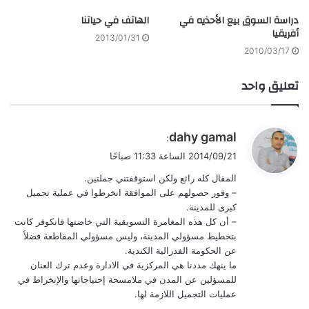
دراسة السوق بيع الأحذيه في
الهاتف في حياتنا
أفريقيا
2013/01/31
2010/03/17
تعليق واحد
ي
dahy gamal
:
ق
2014/09/21 الساعة 11:33 صباحًا
و
المقال كله رائع ولكن استوقفتني جملتين.
ل
– وفور حصولهم على الموافقة انخرطوا في عملية تجميل
كبرى للمدينة.
– أن كل هذه المغامرة التسويقية التي خاضتها فانكوفر كانت
بتخطيط مسؤولي المدينة، وليس مسؤولي المقاطعة فضلاً
عن الحكومة الفدرالية الكندية.
ما ينهك مددنا هي المركزية في الادارة وعدم ترك العنان
للمسؤلين عن المدن في ملامسحة إحتياجاتها والإنخراط في
عمليات التجميل اللازمة لها.