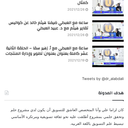
كمثال
2021/12/26
ساعه مع العبدلي ضيفنا هيثم خالد عن كواليس
تقارير هيثم مع د. عبيد العبدلي
2021/12/26
ساعة مع العبدلي مع أ. زهير سقا – الحلقة الثانية
عشر كاملة بعنوان بعنوان: تطوير وإدارة المنتجات
2021/12/19
Tweets by @dr_alabdali
هدف المدونة
كان لزاما علي وأنا المتخصص العاشق للتسويق أن يكون لدي مشروع حلم
وتحقق حلمي بمشروع أطلقت عليه نحو ثقافة تسويقية ومرتكزه الأساسي
تبسيط علم التسويق باللغة العربيه.