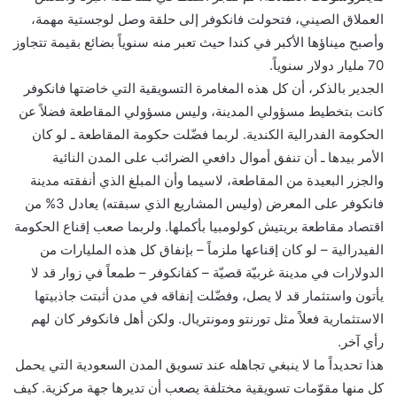
العملاق الصيني، فتحولت فانكوفر إلى حلقة وصل لوجستية مهمة،
وأصبح ميناؤها الأكبر في كندا حيث تعبر منه سنوياً بضائع بقيمة تتجاوز
70 مليار دولار سنوياً.
الجدير بالذكر، أن كل هذه المغامرة التسويقية التي خاضتها فانكوفر
كانت بتخطيط مسؤولي المدينة، وليس مسؤولي المقاطعة فضلاً عن
الحكومة الفدرالية الكندية. لربما فضّلت حكومة المقاطعة ـ لو كان
الأمر بيدها ـ أن تنفق أموال دافعي الضرائب على المدن النائية
والجزر البعيدة من المقاطعة، لاسيما وأن المبلغ الذي أنفقته مدينة
فانكوفر على المعرض (وليس المشاريع الذي سبقته) يعادل 3% من
اقتصاد مقاطعة بريتيش كولومبيا بأكملها. ولربما صعب إقناع الحكومة
الفيدرالية – لو كان إقناعها ملزماً – بإنفاق كل هذه المليارات من
الدولارات في مدينة غربيّة قصيّة – كفانكوفر – طمعاً في زوار قد لا
يأتون واستثمار قد لا يصل، وفضّلت إنفاقه في مدن أثبتت جاذبيتها
الاستثمارية فعلاً مثل تورنتو ومونتريال. ولكن أهل فانكوفر كان لهم
رأي آخر.
هذا تحديداً ما لا ينبغي تجاهله عند تسويق المدن السعودية التي يحمل
كل منها مقوّمات تسويقية مختلفة يصعب أن تديرها جهة مركزية. كيف