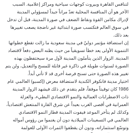
لتنافس القاهرة وبيروت كوجهات سياحية ومراكز إعلامية. السبب
الآخر هو أن المنافسة المحلية تعدّ مراناً جيداً لمسؤولي المدينة
لإدراك مكامن القوة ونقاط الضعف في صورة المدينة، قبل أن تدخل
في سوق العالم فتكتسب صورة ابتدائية غير ناضجة يصعب تغييرها
بعد ذلك.
إن استضافة مؤتمر دوليّ في مدينة سعودية ما زالت تقطع خطواتها
التنموية الأولى يعد خطأ تسويقياً من حيث يظنه البعض دفعاً لاقتصاد
المدينة. الزوار الذين يتأملون المدينة لأول مرة سيحتفظون بهذه
الصورة لسنوات طويلة في ذاكرة غير قابلة للمسح والتعديل، ولن يتم
تغيير هذه الصورة حتى تسنح فرصة أخرى قد لا تأتي أبداً.
اختيار مدينة فانكوفر الكندية لاستضافة معرض (إكسبو) العالمي عام
1986 كان توقيتاً موفقاً، فلم يتقدم عن ذلك فيشهد الزوار المدينة
ذات الاضطرابات العمالية والنمو الاقتصادي البطيء، والعزلة
العمرانية في أقصى الغرب بعيداً عن شرق القارة المنتعش اقتصادياً،
وكذلك لم يتأخر الموعد فيفوت المدينة قطار النمو الاقتصادي
العالمي في التسعينات الميلادية دون أن يغنموا من رؤوس أمواله
وتوسّع استثماراته، ودون أن يقطفوا الثمرات الأولى للعولمة