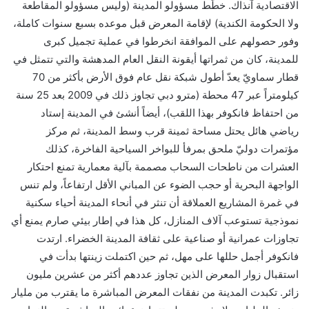
الاقتصادية آنذاك. خطّط مسؤولو المدينة (وليس مسؤولو المقاطعة
ولا الحكومة الكندية) لإقامة المعرض قبل موعده بسبع سنوات كاملة،
وفور حصولهم على الموافقة انخرطوا في عملية تجميل كبرى
للمدينة، كان من ثمراتها أيقونة النقل العام المدهشة والتي تتمثل في
قطار سماويّ يعدّ أطول شبكة نقل عام فوق الأرض بأكثر من 70
كيلومتراً عبر 47 محطة (مترو دبي تجاوز ذلك في 2009 بعد 25 سنة
من احتفاظ فانكوفر بهذا اللقب)، أيضاً أنشئ في المدينة إستاد
رياضي هائل يحتل مساحة ثمينة قرب وسط المدينة، ثم مركز
مؤتمرات دوليّ ملحق بمرفأ للبواخر السياحية الفاخرة، كذلك
العشرات من ناطحات السحاب مصممة بآلية معمارية تمنع احتكار
الواجهة البحرية أو حجب الضوء عن المباني الأقل ارتفاعاً، ولم تنس
في غمرة المشاريع العملاقة أن تنثر في أنحاء المدينة أحياء سكنية
نموذجية تستوعب آلاف المنازل، كل هذا في إطار بيئي صارم يمنع أي
تجاوزات عمرانية أو صناعية على ثقافة المدينة الخضراء. ارتدت
فانكوفر أجمل حللها على مهل، ثم حين اكتملت زينتها بدأت في
استقبال زوار المعرض الذين تجاوز عددهم أكثر من عشرين مليون
زائر. تكبدت المدينة من نفقات المعرض المباشرة ما يقترب من مليار