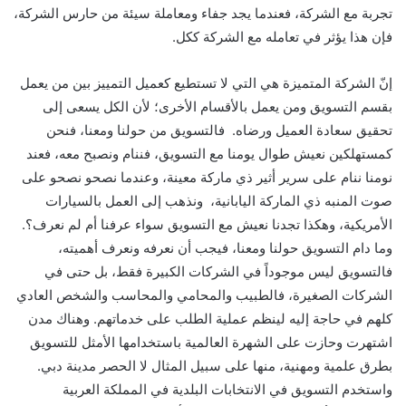
تجربة مع الشركة، فعندما يجد جفاء ومعاملة سيئة من حارس الشركة،
فإن هذا يؤثر في تعامله مع الشركة ككل.
إنّ الشركة المتميزة هي التي لا تستطيع كعميل التمييز بين من يعمل
بقسم التسويق ومن يعمل بالأقسام الأخرى؛ لأن الكل يسعى إلى
تحقيق سعادة العميل ورضاه. فالتسويق من حولنا ومعنا، فنحن
كمستهلكين نعيش طوال يومنا مع التسويق، فننام ونصبح معه، فعند
نومنا ننام على سرير أثير ذي ماركة معينة، وعندما نصحو نصحو على
صوت المنبه ذي الماركة اليابانية، ونذهب إلى العمل بالسيارات
الأمريكية، وهكذا تجدنا نعيش مع التسويق سواء عرفنا أم لم نعرف؟.
وما دام التسويق حولنا ومعنا، فيجب أن نعرفه ونعرف أهميته،
فالتسويق ليس موجوداً في الشركات الكبيرة فقط، بل حتى في
الشركات الصغيرة، فالطبيب والمحامي والمحاسب والشخص العادي
كلهم في حاجة إليه لينظم عملية الطلب على خدماتهم. وهناك مدن
اشتهرت وحازت على الشهرة العالمية باستخدامها الأمثل للتسويق
بطرق علمية ومهنية، منها على سبيل المثال لا الحصر مدينة دبي.
واستخدم التسويق في الانتخابات البلدية في المملكة العربية