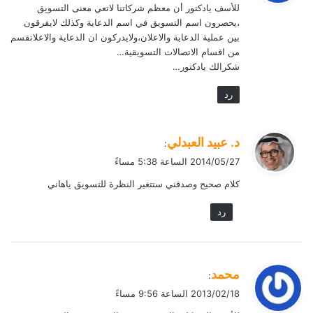
للأسف يادكتور أن معظم شركاتنا لاتعي معنى التسويق
ل
،يحصرون اسم التسويق في اسم الدعاية وكذلك لايفرقون
بين عملية الدعاية والاعلان،ولايدركون ان الدعاية والاعلانقسم
من اقسام الاتصالات التسويقية…
شكرالك يادكتور…
رد
ي
د. عبيد العبدلي
:
ق
2014/05/27 الساعة 5:38 مساءً
و
كلام صحيح وصدقني ستتغير النظرة للتسويق ياهاني
ل
رد
ي
محمد
:
ق
2013/02/18 الساعة 9:56 مساءً
و