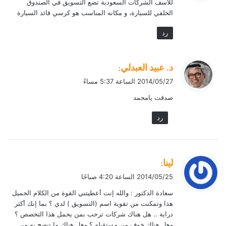
للأسف الشركات السعودية تضع التسويق في الصندوق
ل
الخلفي للسيارة، و مكانه المناسب هو كرسي قائد السيارة
رد
ي
د. عبيد العبدلي
:
ق
2014/05/27 الساعة 5:37 مساءً
و
صدقت يامحمد
ل
رد
ي
لينا
:
ق
2014/05/25 الساعة 4:20 صباحًا
و
سعادة الدكتور : والله إنت أعطيتني القوة من الكلام الجميل
ل
هذا وتمكنت من تقوية اسم (التسويق ) لدي ؟ بما إنك أكثر
دراية .. هل هناك شركات ترحب بمن يحمل هذا التخصص ؟
وهل هناك خوف من مستقبله ؟ وهل هناك ما تنصح به من