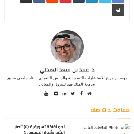
طباعة
د. عبيد بن سعد العبدلي
مؤسس مزيج للاستشارات التسويقية والرئيس التنفيذي أستاذ جامعي سابق
بجامعة الملك فهد للبترول والمعادن
YouTube
Facebook
موقع
Twitter
صور
LinkedIn
الويب
من
مقالات ذات صلة
فليكر
نحو ثقافة تسويقية (6) أنصار
البئيه وأضرار التسويق 1