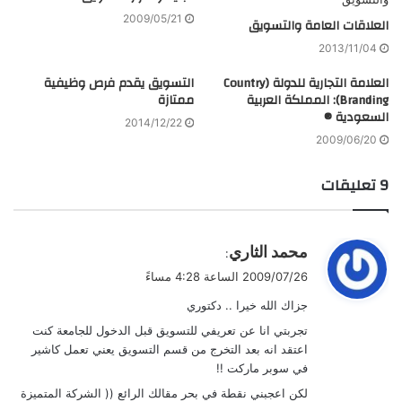
2009/05/21
العلاقات العامة والتسويق
2013/11/04
العلامة التجارية للدولة (Country
التسويق يقدم فرص وظيفية
Branding): المملكة العربية
ممتازة
السعودية ®
2014/12/22
2009/06/20
‫9 تعليقات
ي
محمد الثاري
:
ق
2009/07/26 الساعة 4:28 مساءً
و
جزاك الله خيرا .. دكتوري
ل
تجربتي انا عن تعريفي للتسويق قبل الدخول للجامعة كنت
اعتقد انه بعد التخرج من قسم التسويق يعني تعمل كاشير
في سوبر ماركت !!
لكن اعجبني نقطة في بحر مقالك الرائع (( الشركة المتميزة