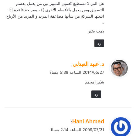
هي التي لا تستطيع كعميل التمييز بين من يعمل بقسم
التسويق ومن يعمل بالأقسام الأخرى )) ، بصراحة قاعدة إذا
اتبعتها الشركة من شأنها مضاعفة المزيد و المزيد من الأرباح
..
دمت بخير
رد
ي
د. عبيد العبدلي
:
ق
2014/05/27 الساعة 5:38 مساءً
و
شكرا محمد
ل
رد
ي
Hani Ahmed
:
ق
2009/07/31 الساعة 2:14 مساءً
و