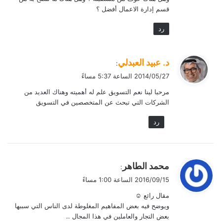
قسم إدارة الاعمال أفضل ؟
رد
ي
د. عبيد العبدلي
:
ق
2014/05/27 الساعة 5:37 مساءً
و
مرحبا لينا نعم التسويق علم له أهميته وهناك العديد من
ل
الشركات التي تبحث عن المتخصصين في التسويق
رد
ي
محمد الطاهر
:
ق
2016/09/15 الساعة 1:00 مساءً
و
مقال رائع ☺
ل
ويوضح فيه بعض المفاهيم المغلوطة لدى الناس التي سببها
بعض التجار والعاملين في هذا المجال ..