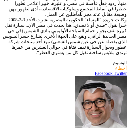
منها، ردود فعل غاضبة في مصر. واعتبرها خبير اعلامي تطورا
خطيرا في أنماط المجتمع وسلوكياته الاقتصادية، أدى لظهور مهن
وضيعة مقابل عائد مجز للعاطلين عن العمل.
وكانت جريدة “المساء” الحكومية المصرية نشرت الأحد 3-2-2008
خبرا يقول “صدق أو لا تصدق.. هذا يحدث في مصر الآن.. سيارة نقل
كبيرة تقف بجوار حمام السباحة الأوليمبي بنادي الشمس (في حي
مصر الجديدة الراقي، ويقع على الجهة الأخرى لشارع جسر السويس
الذي يفصله عن حي عين شمس الشعبي) تبيع أحد منتجات شركة
عطور وبجوار السيارة تقف فتاة في حوالي العشرين من عمرها
ترتدي ملابس ساخنة تقبل كل من يشتري العطر”.
الوسوم
أخطاء
LinkedIn
Pinterest
Twitter
Facebook
طباعة
مشاركة
عبر
البريد