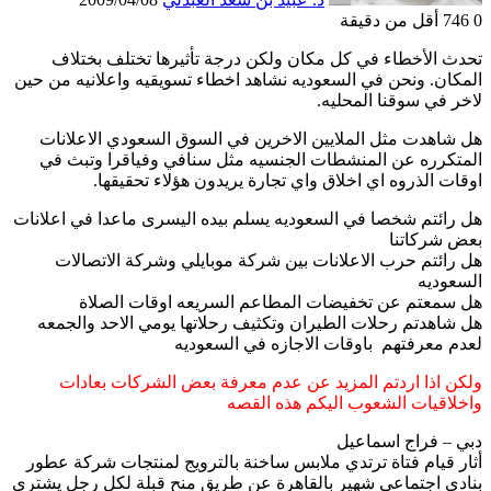
0
746
أقل من دقيقة
تحدث الأخطاء في كل مكان ولكن درجة تأثيرها تختلف بختلاف
المكان. ونحن في السعوديه نشاهد اخطاء تسويقيه واعلانيه من حين
لاخر في سوقنا المحليه.
هل شاهدت مثل الملايين الاخرين في السوق السعودي الاعلانات
المتكرره عن المنشطات الجنسيه مثل سنافي وفياقرا وتبث في
اوقات الذروه اي اخلاق واي تجارة يريدون هؤلاء تحقيقها.
هل رائتم شخصا في السعوديه يسلم بيده اليسرى ماعدا في اعلانات
بعض شركاتنا
هل رائتم حرب الاعلانات بين شركة موبايلي وشركة الاتصالات
السعوديه
هل سمعتم عن تخفيضات المطاعم السريعه اوقات الصلاة
هل شاهدتم رحلات الطيران وتكثيف رحلاتها يومي الاحد والجمعه
لعدم معرفتهم باوقات الاجازه في السعوديه
ولكن اذا اردتم المزيد عن عدم معرفة بعض الشركات بعادات
واخلاقيات الشعوب اليكم هذه القصه
دبي – فراج اسماعيل
أثار قيام فتاة ترتدي ملابس ساخنة بالترويج لمنتجات شركة عطور
بنادي اجتماعي شهير بالقاهرة عن طريق منح قبلة لكل رجل يشتري