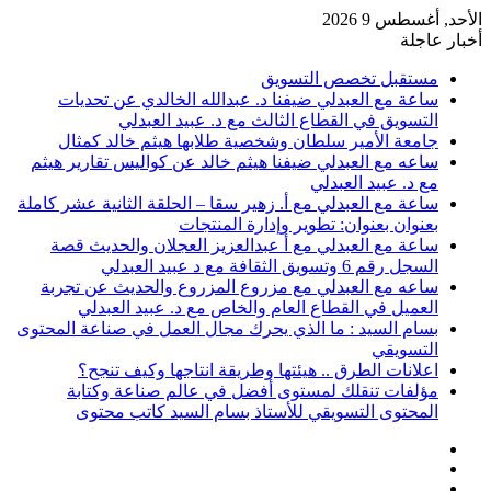
الأحد, أغسطس 9 2026
أخبار عاجلة
مستقبل تخصص التسويق
ساعة مع العبدلي ضيفنا د. عبدالله الخالدي عن تحديات
التسويق في القطاع الثالث مع د. عبيد العبدلي
جامعة الأمير سلطان وشخصية طلابها هيثم خالد كمثال
ساعه مع العبدلي ضيفنا هيثم خالد عن كواليس تقارير هيثم
مع د. عبيد العبدلي
ساعة مع العبدلي مع أ. زهير سقا – الحلقة الثانية عشر كاملة
بعنوان بعنوان: تطوير وإدارة المنتجات
ساعة مع العبدلي مع أ عبدالعزيز العجلان والحديث قصة
السجل رقم 6 وتسويق الثقافة مع د عبيد العبدلي
ساعه مع العبدلي مع مزروع المزروع والحديث عن تجربة
العميل في القطاع العام والخاص مع د. عبيد العبدلي
بسام السيد : ما الذي يحرك مجال العمل في صناعة المحتوى
التسويقي
اعلانات الطرق .. هيئتها وطريقة انتاجها وكيف تنجح؟
مؤلفات تنقلك لمستوى أفضل في عالم صناعة وكتابة
المحتوى التسويقي للأستاذ بسام السيد كاتب محتوى
عمود
مقال
جانبي
تسجيل
عشوائي