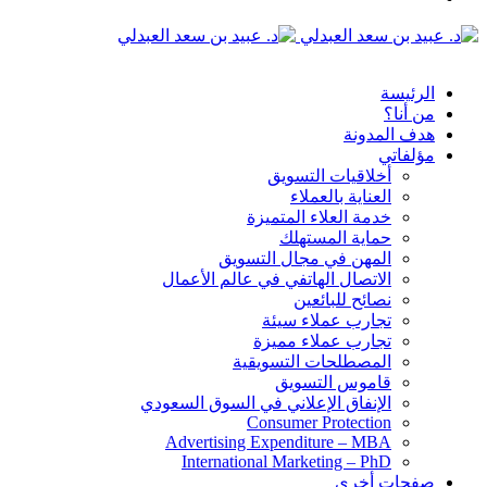
الدخول
القائمة
الرئيسة
من أنا؟
هدف المدونة
مؤلفاتي
أخلاقيات التسويق
العناية بالعملاء
خدمة العلاء المتميزة
حماية المستهلك
المهن في مجال التسويق
الاتصال الهاتفي في عالم الأعمال
نصائح للبائعين
تجارب عملاء سيئة
تجارب عملاء مميزة
المصطلحات التسويقية
قاموس التسويق
الإنفاق الإعلاني في السوق السعودي
Consumer Protection
Advertising Expenditure – MBA
International Marketing – PhD
صفحات أخرى