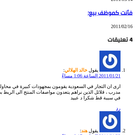
فأنت كموظف بيع:
2011/02/16
‫4 تعليقات
يقول
خالد الهلالي
:
2011/01/21 الساعة 1:06 مساءً
ارى ان التجار في السعودية يقومون بمجهودات كبيرة في محاولة 
مدرب ، قلائل الذين نراهم يتعدون مواصفات المنتج الى الربط ب
في سببة قط شكرا د عبيد
رد
يقول
هند
: