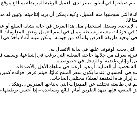
 صياغتها في أسلوب يثير لدى العميل الرغبة المرتبطة بمنافع يتوقع سع
لفائدة التي سيجنيها منه العميل، وكيف يمكن أن يزيد إنتاجيته، وتبين 
اعًا.
الإنتاجية. ويفضل استخدام مثل هذا العرض في حالة تشابه السلع أو عندم
ر إلا في جزئيات معينة وبسيطة تتمثل في اسم العميل وبعض المعلومات ا
ي توحيد طريقة العرض والتأكد من جودته. ولكن عيبه أنه لا يأخذ في الا
 التي يجب الوقوف عليها في بداية الاتصال به.
شرة، يعرف من خلالها حاجته الفعلية التي يرغب في إشباعها، وسقف قو
يل أو إثارة غضبه أو التدخل في خصوصياته.
لشخصية أو العملية، أو هو: الرغبة في مباهاة الأهل والأصدقاء.
وضع في الحسبان عندما يكون سعر المنتج غاليًا، فيتم عرض فوائده كمبرر
إبراز هذه المنفعة لعملاء مختلفي الحاجات.
مم في طابعته تختلف عن المميزات التي يحتاجها المدرس…وهكذا.
لبيعي، فإنها تمهد الطريق أمام البائع وتساعده – إذا أحسن توظيفها – 