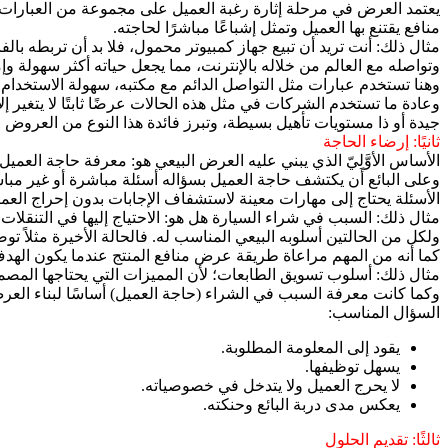
يعتمد العرض في مرحلة إثارة رغبة العميل على مجموعة من العبارات تتم
منافع يقتنع بها العميل وتمثل إشباعًا مباشرًا لحاجته.
مثال ذلك: أنت تريد أن تبيع جهاز كمبيوتر محمول، فلا بد أن تربطه با
وتواصله مع العالم من خلاله بالإنترنت، مما يجعل حياته أكثر سهولة وإمت
وهنا تستخدم عبارات مثل التواصل الدائم مع مكتبه، سهولة الاستخدام، 
وعادة ما تستخدم الشركات في مثل هذه الحالات عرضًا ثابتًا لا يتغي
جيدة أو ذا مستويات تأهيل بسيطة، وتبرز فائدة هذا النوع من العروض ف
ثانيًا: إرضاء الحاجة
الأساس الأوَّلِيّ الذي يبني عليه العرض البيعي هو: معرفة حاجة العميل
وعلى البائع أن يكتشف حاجة العميل بسؤاله أسئلة مباشرة أو غير مبا
الأسئلة يحتاج إلى مهارات معينة لاستشفاف الإجابات بدون إحراج العم
مثال ذلك: السبب في شراء السيارة هل هو: الاحتياج إليها في التنقلات ا
ولكل من الحالتين أسلوبه البيعي المناسب له. فالحالة الأخيرة مثلاً ت
كما أنه من المهم مراعاة طريقة عرض منافع المنتج عندما يكون الهدف 
مثال ذلك: أسلوب تسويق الطابعات؛ لأن المميزات التي يحتاجها المص
وكما كانت معرفة السبب في الشراء (حاجة العميل) أساسًا لبناء العرض ا
السؤال المناسب:
يقود إلى المعلومة المطلوبة.
يسهل توظيفها.
لا يحرج العميل ولا يتدخل في خصوصياته.
يعكس مدى دربة البائع وحنكته.
ثالثًا: تقديم الحلول