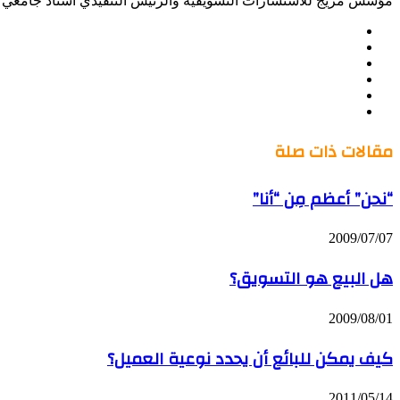
مؤسس مزيج للاستشارات التسويقية والرئيس التنفيذي أستاذ جامعي س
موقع
Facebook
الويب
Twitter
LinkedIn
صور
YouTube
من
فليكر
مقالات ذات صلة
“نحن” أعظم مِن “أنا”
2009/07/07
هل البيع هو التسويق؟
2009/08/01
كيف يمكن للبائع أن يحدد نوعية العميل؟
2011/05/14