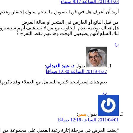
2011/01/23 الساعة 8:17 مساءً
أريد أن أعرف هل في فن التسويق ما يدعم سلوك إحتقار وعدم ال
من قبل البائع أو العارض في المتجر او صالة العرض
هل هنالك توصيه بعدم التجاوب مع من لا نستشف أنهم سيشترو
تلك السلع لأنهم يضيعون الوقت وهدفهم فقط التفرج ؟
رد
يقول
د. عبيد العبدلي
:
2011/01/27 الساعة 12:30 صباحًا
نعم هناك إستراتيجيا كثيرة للتعامل مع العملاء وقد ذكرتها 
رد
يقول
يسر
:
2011/04/01 الساعة 12:16 صباحًا
“يعتمد العرض في مرحلة إثارة رغبة العميل على مجموعة من العب