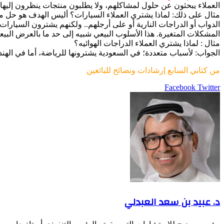
العملاء يبحثون عن حلول لمشاكلهم، ولا يطلبون منتجات ينظرون إليها
مثال على ذلك: لماذا يشتري العملاء السيارات؟ أليس الهدف هو حل م
الدواب أو الدراجات النارية أو على أرجلهم.. ولكنهم يشترون السيارات 
المشكلات المتغيرة. هذا الأسلوب البيعي شبيه إلى حد ما بالعرض البيع
مثال : لماذا يشتري العملاء الدراجات الهوائيه؟
الجواب: لأسباب متعددة؛ في السعودية يشترونها للرياضة، أما في الهند
من كتابي السابع إرشادات ونصائح للبائعين
LinkedIn
Pinterest
Twitter
Facebook
طباعة
مشاركة
عبر
البريد
د. عبيد بن سعد العبدلي