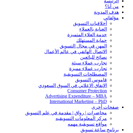
الرئيسة
من أنا؟
هدف المدونة
مؤلفاتي
أخلاقيات التسويق
العناية بالعملاء
خدمة العلاء المتميزة
حماية المستهلك
المهن في مجال التسويق
الاتصال الهاتفي في عالم الأعمال
نصائح للبائعين
تجارب عملاء سيئة
تجارب عملاء مميزة
المصطلحات التسويقية
قاموس التسويق
الإنفاق الإعلاني في السوق السعودي
Consumer Protection
Advertising Expenditure – MBA
International Marketing – PhD
صفحات أخرى
محاضرات | رواق | مقدمة في علم التسويق
مركز المعلومات التسويقيه
مواقع تسويقية مهمه
برنامج ساعة تسويق