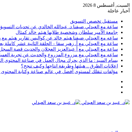
السبت, أغسطس 8 2026
أخبار عاجلة
مستقبل تخصص التسويق
ساعة مع العبدلي ضيفنا د. عبدالله الخالدي عن تحديات التسويق 
جامعة الأمير سلطان وشخصية طلابها هيثم خالد كمثال
ساعه مع العبدلي ضيفنا هيثم خالد عن كواليس تقارير هيثم مع د.
ساعة مع العبدلي مع أ. زهير سقا – الحلقة الثانية عشر كاملة بعن
ساعة مع العبدلي مع أ عبدالعزيز العجلان والحديث قصة السجل رقم 6 وتسويق الثقافة مع د عبيد
ساعه مع العبدلي مع مزروع المزروع والحديث عن تجربة العميل 
بسام السيد : ما الذي يحرك مجال العمل في صناعة المحتوى ال
اعلانات الطرق .. هيئتها وطريقة انتاجها وكيف تنجح؟
مؤلفات تنقلك لمستوى أفضل في عالم صناعة وكتابة المحتوى ا
عمود
مقال
جانبي
تسجيل
عشوائي
الدخول
القائمة