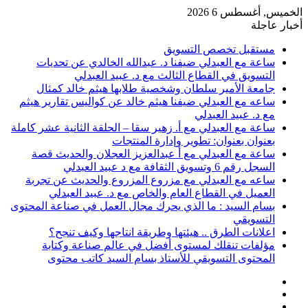
الخميس, أغسطس 6 2026
أخبار عاجلة
مستقبل تخصص التسويق
ساعة مع العبدلي ضيفنا د. عبدالله الخالدي عن تحديات
التسويق في القطاع الثالث مع د. عبيد العبدلي
جامعة الأمير سلطان وشخصية طلابها هيثم خالد كمثال
ساعه مع العبدلي ضيفنا هيثم خالد عن كواليس تقارير هيثم
مع د. عبيد العبدلي
ساعة مع العبدلي مع أ. زهير سقا – الحلقة الثانية عشر كاملة
بعنوان بعنوان: تطوير وإدارة المنتجات
ساعة مع العبدلي مع أ عبدالعزيز العجلان والحديث قصة
السجل رقم 6 وتسويق الثقافة مع د عبيد العبدلي
ساعه مع العبدلي مع مزروع المزروع والحديث عن تجربة
العميل في القطاع العام والخاص مع د. عبيد العبدلي
بسام السيد : ما الذي يحرك مجال العمل في صناعة المحتوى
التسويقي
اعلانات الطرق .. هيئتها وطريقة انتاجها وكيف تنجح؟
مؤلفات تنقلك لمستوى أفضل في عالم صناعة وكتابة
المحتوى التسويقي للأستاذ بسام السيد كاتب محتوى
عمود
مقال
جانبي
تسجيل
عشوائي