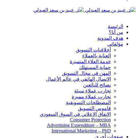
الدخول
القائمة
الرئيسة
من أنا؟
هدف المدونة
مؤلفاتي
أخلاقيات التسويق
العناية بالعملاء
خدمة العلاء المتميزة
حماية المستهلك
المهن في مجال التسويق
الاتصال الهاتفي في عالم الأعمال
نصائح للبائعين
تجارب عملاء سيئة
تجارب عملاء مميزة
المصطلحات التسويقية
قاموس التسويق
الإنفاق الإعلاني في السوق السعودي
Consumer Protection
Advertising Expenditure – MBA
International Marketing – PhD
صفحات أخرى