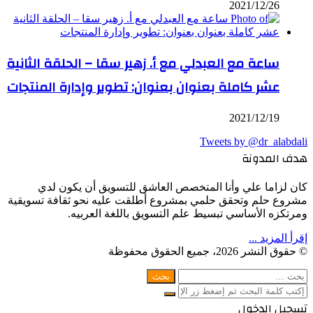
2021/12/26
ساعة مع العبدلي مع أ. زهير سقا – الحلقة الثانية
عشر كاملة بعنوان بعنوان: تطوير وإدارة المنتجات
2021/12/19
Tweets by @dr_alabdali
هدف المدونة
كان لزاما علي وأنا المتخصص العاشق للتسويق أن يكون لدي
مشروع حلم وتحقق حلمي بمشروع أطلقت عليه نحو ثقافة تسويقية
ومرتكزه الأساسي تبسيط علم التسويق باللغة العربيه.
إقرأ المزيد ...
© حقوق النشر 2026، جميع الحقوق محفوظة
WhatsApp
Facebook
Telegram
Twitter
زر
إغلاق
البحث
عن:
الذهاب
إغلاق
بحث
إلى
إغلاق
تسجيل الدخول
عن