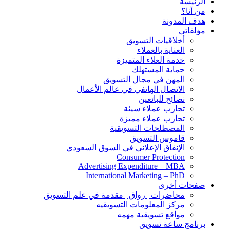
الرئيسة
من أنا؟
هدف المدونة
مؤلفاتي
أخلاقيات التسويق
العناية بالعملاء
خدمة العلاء المتميزة
حماية المستهلك
المهن في مجال التسويق
الاتصال الهاتفي في عالم الأعمال
نصائح للبائعين
تجارب عملاء سيئة
تجارب عملاء مميزة
المصطلحات التسويقية
قاموس التسويق
الإنفاق الإعلاني في السوق السعودي
Consumer Protection
Advertising Expenditure – MBA
International Marketing – PhD
صفحات أخرى
محاضرات | رواق | مقدمة في علم التسويق
مركز المعلومات التسويقيه
مواقع تسويقية مهمه
برنامج ساعة تسويق