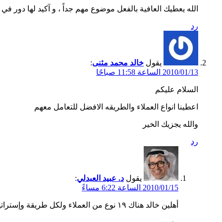
الله يعطيك العافية بالفعل موضوع مهم جداً ، و آكيد لها دور 
رد
يقول
خالد محمد مثنى
:
2010/01/13 الساعة 11:58 صباحًا
السلام عليكم
اعطينا انواع العملاء والطريقه الافضل للتعامل معهم
والله يجزيك الخير
رد
يقول
د. عبيد العبدلي
:
2010/01/15 الساعة 6:22 مساءً
أهلين خالد هناك ١٩ نوع من العملاء ولكل طريقة وإستراتيجيه للتعامل مع. بالبحث في المدونة تجد مقاله بهذا الخصوص.