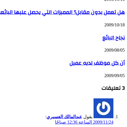
هل تعمل بدون مقابل؟ المميزات التي يحصل عليها البائع
2009/10/18
نجاح البائع
2009/08/05
أن كل موظف لديه عميل
2009/09/05
‫3 تعليقات
يقول
عبدالمالك العسيري
:
2009/11/24 الساعة 12:36 صباحًا