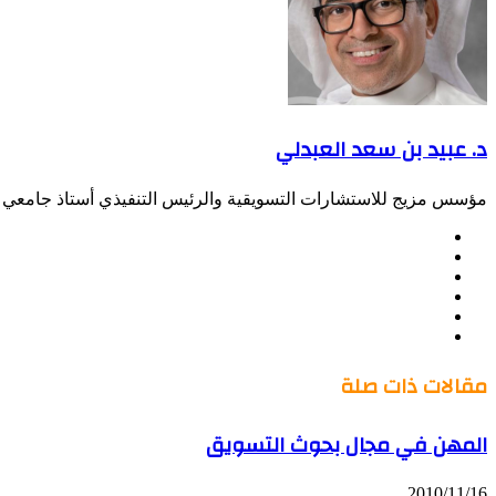
د. عبيد بن سعد العبدلي
مؤسس مزيج للاستشارات التسويقية والرئيس التنفيذي أستاذ جامعي س
موقع
Facebook
الويب
Twitter
LinkedIn
صور
YouTube
من
فليكر
مقالات ذات صلة
المهن في مجال بحوث التسويق
2010/11/16