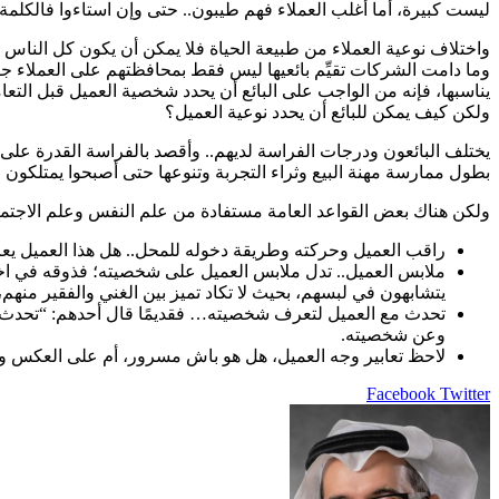
ليست كبيرة، أما أغلب العملاء فهم طيبون.. حتى وإن استاءوا فالكلمة
واختلاف نوعية العملاء من طبيعة الحياة فلا يمكن أن يكون كل الناس 
وما دامت الشركات تقيِّم بائعيها ليس فقط بمحافظتهم على العملاء جي
يناسبها، فإنه من الواجب على البائع أن يحدد شخصية العميل قبل التعا
ولكن كيف يمكن للبائع أن يحدد نوعية العميل؟
يختلف البائعون ودرجات الفراسة لديهم.. وأقصد بالفراسة القدرة على
بطول ممارسة مهنة البيع وثراء التجربة وتنوعها حتى أصبحوا يمتلكون ا
ولكن هناك بعض القواعد العامة مستفادة من علم النفس وعلم الاجتماع
راقب العميل وحركته وطريقة دخوله للمحل.. هل هذا العميل يع
ملابس العميل.. تدل ملابس العميل على شخصيته؛ فذوقه في اخت
يتشابهون في لبسهم، بحيث لا تكاد تميز بين الغني والفقير من
تحدث مع العميل لتعرف شخصيته… فقديمًا قال أحدهم: “تحدث لأر
وعن شخصيته.
لاحظ تعابير وجه العميل، هل هو باش مسرور، أم على العكس واقر
LinkedIn
Pinterest
Twitter
Facebook
طباعة
مشاركة
عبر
البريد