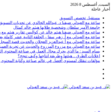
السبت, أغسطس 8 2026
أخبار عاجلة
مستقبل تخصص التسويق
ساعة مع العبدلي ضيفنا د. عبدالله الخالدي عن تحديات التسويق 
جامعة الأمير سلطان وشخصية طلابها هيثم خالد كمثال
ساعه مع العبدلي ضيفنا هيثم خالد عن كواليس تقارير هيثم مع د.
ساعة مع العبدلي مع أ. زهير سقا – الحلقة الثانية عشر كاملة بعن
ساعة مع العبدلي مع أ عبدالعزيز العجلان والحديث قصة السجل رقم 6 وتسويق الثقافة مع د عبيد
ساعه مع العبدلي مع مزروع المزروع والحديث عن تجربة العميل 
بسام السيد : ما الذي يحرك مجال العمل في صناعة المحتوى ال
اعلانات الطرق .. هيئتها وطريقة انتاجها وكيف تنجح؟
مؤلفات تنقلك لمستوى أفضل في عالم صناعة وكتابة المحتوى ا
عمود
مقال
جانبي
تسجيل
عشوائي
الدخول
القائمة