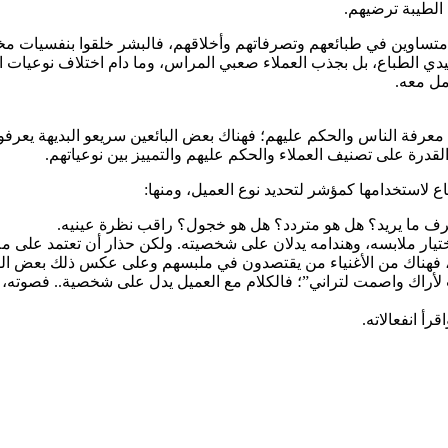
 الطيبة ترضيهم.
متساوين في طبائعهم وتصرفاتهم وأخلاقهم، فالبشر خلقوا بنفسيات مختلف
دي الطباع، بل بجذب العملاء صعبي المراس، وما دام اختلاف نوعيات الع
مل معه.
 معرفة الناس والحكم عليهم؛ فهناك بعض البائعين سريعو البديهة يعر
لقدرة على تصنيف العملاء والحكم عليهم والتمييز بين نوعياتهم.
 لاستخدامها كمؤشر لتحديد نوع العميل، ومنها:
رف ما يريد؟ هل هو متردد؟ هل هو خجول؟ راقب نظرة عينيه.
يار ملابسه، وهندامه يدلان على شخصيته. ولكن حذار أن تعتمد على 
هم، فهناك من الأغنياء من يقتصدون في ملبسهم وعلى عكس ذلك بعض الف
اك واصمت لتراني”؛ فالكلام مع العميل يدل على شخصية.. فصوته، ونب
أ انفعالاته.