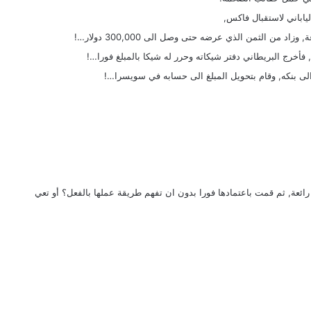
ياباني لاستقبال فاكس,
من الثمن الذي عرضه حتى وصل الى 300,000 دولار…!
, فأخرج البريطاني دفتر شيكاته وحرر له شيكا بالمبلغ فورا…!
لى بنكه, وقام بتحويل المبلغ الى حسابه في سويسرا…!
عة, ثم قمت باعتمادها فورا بدون ان تفهم طريقة عملها بالفعل؟ أو تعي