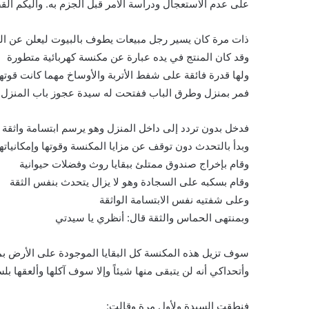
على عدم الاستعجال ودراسة الامر قبل الجزم به. واليكم الق
ذات مرة كان يسير رجل مبيعات يطوف بالبيوت ليعلن عن المن
وقد كان المنتج في يده عبارة عن مكنسة كهربائية متطورة
ولها قدرة فائقة على شفط الأتربة والأوساخ مهما كانت قوتها
فمر بمنزل وطرق الباب ففتحت له سيدة عجوز باب المنزل
فدخل بدون تردد إلى داخل المنزل وهو يرسم ابتسامة واثقة
وبدأ بالتحدث دون توقف عن مزايا المكنسة وقوتها وإمكانياتها
وقام بإخراج صندوق ممتلئ ببقايا روث وفضلات حيوانية
وقام بسكبه على السجادة وهو لا يزال يتحدث بنفس الثقة
وعلى شفتيه نفس الابتسامة الواثقة
وبمنتهى الحماس والثقة قال: أنظري يا سيدتي
سوف تزيل هذه المكنسة كل البقايا الموجودة على الأرض ب
وأتحداكي أنه لن يتبقى منها شيئاً وإلا سوف آكلها وألعقها بل
فنطقت السيدة ولأول مرة وقالت: