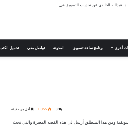
د. عبدالله الخالدي عن تحديات التسويق في القطاع الثالث مع د. عبيد العبدلي
ت أخرى
برنامج ساعة تسويق
المدونة
تواصل معي
تحميل الكتب
3
1٬055
أقل من دقيقة
سويقية ومن هذا المنطلق أرسل لي هذه القصه المعبرة والتي تحث