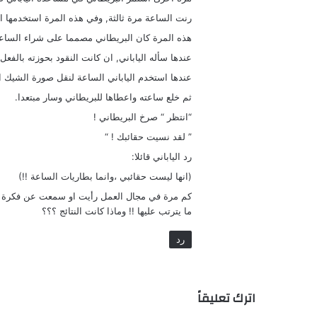
رنت الساعة مرة ثالثة, وفي هذه المرة استخدمها ال
هذه المرة كان البريطاني مصمما على شراء الساعة, وزاد 
عندها سأله الياباني, ان كانت النقود بحوزته بالفعل
عندها استخدم الياباني الساعة لنقل صورة الشيك ا
ثم خلع ساعته واعطاها للبريطاني وسار مبتعدا.
“انتظر “ صرخ البريطاني !
” لقد نسيت حقائبك ! “
رد الياباني قائلا:
(انها ليست حقائبي ،وانما بطاريات الساعة !!)
كم مرة في مجال العمل رأيت او سمعت عن فكرة رائ
ما يترتب عليها !! وماذا كانت النتائج ؟؟؟
رد
اترك تعليقاً