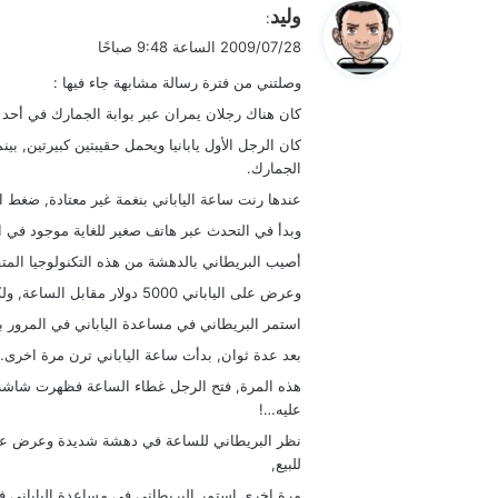
ي
وليد
:
ق
2009/07/28 الساعة 9:48 صباحًا
و
وصلتني من فترة رسالة مشابهة جاء فيها :
ل
كان هناك رجلان يمران عبر بوابة الجمارك في أحد 
كان الرجل الأول يابانيا ويحمل حقيبتين كبيرتين, بين
الجمارك.
عندها رنت ساعة الياباني بنغمة غير معتادة, ضغط 
وبدأ في التحدث عبر هاتف صغير للغاية موجود في 
أصيب البريطاني بالدهشة من هذه التكنولوجيا المتق
وعرض على الياباني 5000 دولار مقابل الساعة, ولكن الياباني رفض البيع.
استمر البريطاني في مساعدة الياباني في المرور بح
بعد عدة ثوان, بدأت ساعة الياباني ترن مرة اخرى…
هذه المرة, فتح الرجل غطاء الساعة فظهرت شاشة ول
عليه…!
للبيع,
مرة اخرى استمر البريطاني في مساعدة الياباني 