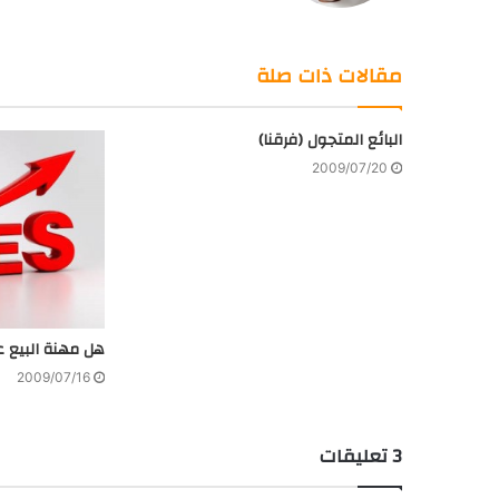
الويب
من
فليكر
مقالات ذات صلة
البائع المتجول (فرقنا)
2009/07/20
هل مهنة البيع 
2009/07/16
‫3 تعليقات