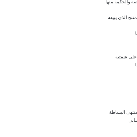
صة والحكمة منها.
تج الذي يبيعه
 على شفتيه
منتهى البساطة
ساني