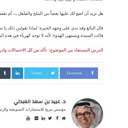
هل تريد أن اضع لك عليها بعضاً من الملح والفلفل ،،، أم تف
قال البائع وقد بدى على وجهه الحيرة: لماذا تقولين ذلك يا 
قالت السيدة وبمنتهى الهدوء: لأنه لا توجد كهرباء في هذه ال
الدرس المستفاد من الموضوع: تأكد من كل الاحتمالات وا
inkedIn
Twitter
Facebook
د. عبيد بن سعد العبدلي
مؤسس مزيج للاستشارات التسويقية والرئيس
YouTube
Facebook
موقع
Twitter
صور
LinkedIn