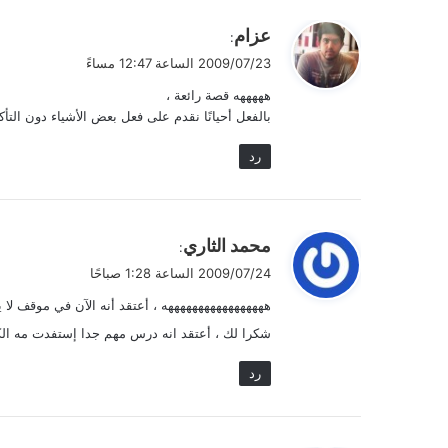
ي
عزام
:
ق
2009/07/23 الساعة 12:47 مساءً
و
هههههه قصة رائعة ،
ل
بالفعل أحيانًا نقدم على فعل بعض الأشياء دون التأكد
رد
ي
محمد الثاري
:
ق
2009/07/24 الساعة 1:28 صباحًا
و
هههههههههههههههههه ، أعتقد أنه الآن في موقف لا ي
ل
شكرا لك ، أعتقد انه درس مهم جدا إستفدت مه الك
رد