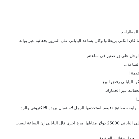
المطارات,
ما كان الثاني بريطانيا وكان يساعد الياباني على المرور بحقائبه عبر بوابة
الرجل على زر صغير في ساعته,
الساعة…
دمة !
قائبه عبر الجمارك.
!
وحة مفاتيح دقيقة, استخدمها الرجل لاستقبال بريده الالكتروني والرد
نظر البريطاني للساعة في دهشة شديدة وعرض على الياباني 25000 دولار مقابلها, مرة اخرى قال الياباني إن الساعة ليست
في حمل حقائب الضخمة.