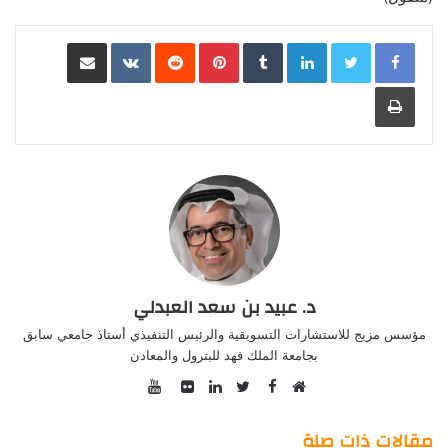
LinkedIn
Pinterest
مشاركة عبر البريد
طباعة
د. عبيد بن سعد العبدلي
مؤسس مزيج للاستشارات التسويقية والرئيس التنفيذي أستاذ جامعي سابق
بجامعة الملك فهد للبترول والمعادن
YouTube
Facebook
موقع
Twitter
صور
LinkedIn
الويب
من
مقالات ذات صلة