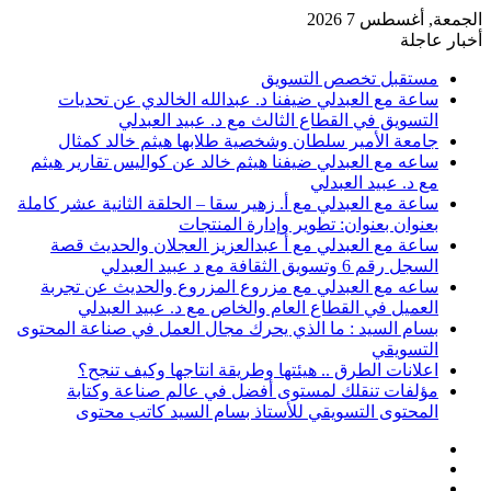
الجمعة, أغسطس 7 2026
أخبار عاجلة
مستقبل تخصص التسويق
ساعة مع العبدلي ضيفنا د. عبدالله الخالدي عن تحديات
التسويق في القطاع الثالث مع د. عبيد العبدلي
جامعة الأمير سلطان وشخصية طلابها هيثم خالد كمثال
ساعه مع العبدلي ضيفنا هيثم خالد عن كواليس تقارير هيثم
مع د. عبيد العبدلي
ساعة مع العبدلي مع أ. زهير سقا – الحلقة الثانية عشر كاملة
بعنوان بعنوان: تطوير وإدارة المنتجات
ساعة مع العبدلي مع أ عبدالعزيز العجلان والحديث قصة
السجل رقم 6 وتسويق الثقافة مع د عبيد العبدلي
ساعه مع العبدلي مع مزروع المزروع والحديث عن تجربة
العميل في القطاع العام والخاص مع د. عبيد العبدلي
بسام السيد : ما الذي يحرك مجال العمل في صناعة المحتوى
التسويقي
اعلانات الطرق .. هيئتها وطريقة انتاجها وكيف تنجح؟
مؤلفات تنقلك لمستوى أفضل في عالم صناعة وكتابة
المحتوى التسويقي للأستاذ بسام السيد كاتب محتوى
عمود
مقال
جانبي
تسجيل
عشوائي