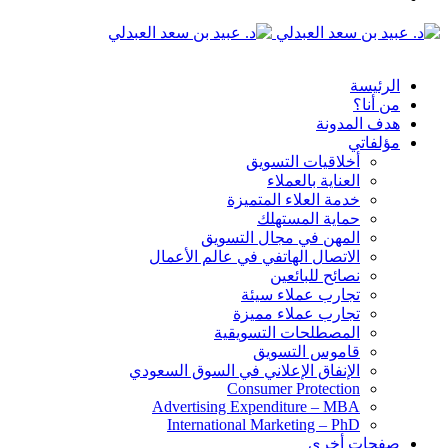
الدخول
القائمة
الرئيسة
من أنا؟
هدف المدونة
مؤلفاتي
أخلاقيات التسويق
العناية بالعملاء
خدمة العلاء المتميزة
حماية المستهلك
المهن في مجال التسويق
الاتصال الهاتفي في عالم الأعمال
نصائح للبائعين
تجارب عملاء سيئة
تجارب عملاء مميزة
المصطلحات التسويقية
قاموس التسويق
الإنفاق الإعلاني في السوق السعودي
Consumer Protection
Advertising Expenditure – MBA
International Marketing – PhD
صفحات أخرى