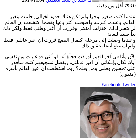
0
793
أقل من دقيقة
عندما كنت صغيرا وحرا ولم تكن هناك حدود لخيالي, حلمت بتغير
العالم, وعندما كبرت, وأصبحت أكثر وعيا ونضجا اكتشفت إن العالم
لن يتغير لذلك اختزلت أمنيتي وقررت أن أغير وطني فقط ولكن ذلك
بدأ صعبا للغاية
وعندما وصلت إلى مرحله اكتمال النضج قررت أن اغير عائلتي فقط
ولم أستطع أيضا تحقيق ذلك
الآن وأنا في آخر العمر أدركت فجأة أنه: لو أنني قد غيرت من نفسي
أولا, لكان بإمكاني أن اغير عائلتي. وبفضل تشجيعهم كنت سأقدر
على تحسين وطني ومن يعلم؟ ربما استطعت أن أغير العالم بأسره.
(منقول)
LinkedIn
Pinterest
Twitter
Facebook
طباعة
مشاركة
عبر
البريد