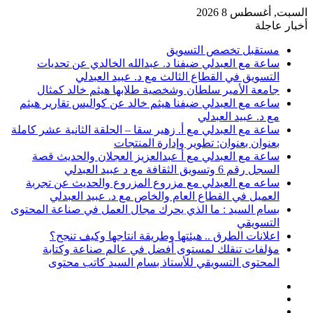
السبت, أغسطس 8 2026
أخبار عاجلة
مستقبل تخصص التسويق
ساعة مع العبدلي ضيفنا د. عبدالله الخالدي عن تحديات
التسويق في القطاع الثالث مع د. عبيد العبدلي
جامعة الأمير سلطان وشخصية طلابها هيثم خالد كمثال
ساعه مع العبدلي ضيفنا هيثم خالد عن كواليس تقارير هيثم
مع د. عبيد العبدلي
ساعة مع العبدلي مع أ. زهير سقا – الحلقة الثانية عشر كاملة
بعنوان بعنوان: تطوير وإدارة المنتجات
ساعة مع العبدلي مع أ عبدالعزيز العجلان والحديث قصة
السجل رقم 6 وتسويق الثقافة مع د عبيد العبدلي
ساعه مع العبدلي مع مزروع المزروع والحديث عن تجربة
العميل في القطاع العام والخاص مع د. عبيد العبدلي
بسام السيد : ما الذي يحرك مجال العمل في صناعة المحتوى
التسويقي
اعلانات الطرق .. هيئتها وطريقة انتاجها وكيف تنجح؟
مؤلفات تنقلك لمستوى أفضل في عالم صناعة وكتابة
المحتوى التسويقي للأستاذ بسام السيد كاتب محتوى
عمود
مقال
جانبي
تسجيل
عشوائي