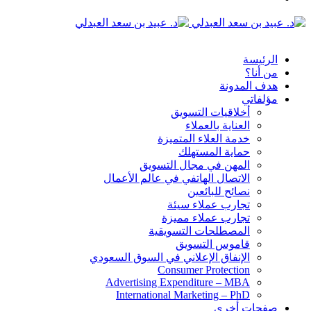
الدخول
القائمة
الرئيسة
من أنا؟
هدف المدونة
مؤلفاتي
أخلاقيات التسويق
العناية بالعملاء
خدمة العلاء المتميزة
حماية المستهلك
المهن في مجال التسويق
الاتصال الهاتفي في عالم الأعمال
نصائح للبائعين
تجارب عملاء سيئة
تجارب عملاء مميزة
المصطلحات التسويقية
قاموس التسويق
الإنفاق الإعلاني في السوق السعودي
Consumer Protection
Advertising Expenditure – MBA
International Marketing – PhD
صفحات أخرى