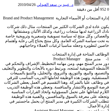
د. عبيد بن سعد العبدلي
2010/04/26
0
952
أقل من دقيقة
إدارة المنتجات أو الأسماء التجارية Brand and Product Management
يكون عادة لدى الشركات الكثير من المنتجات، مثال ذلك شركات
نادك الزراعية لديها منتجات زراعية، وكذلك الألبان ومشتقاتها
والعصائر، وكل منتج له سياسة تسويقية وتسعيرية وترويجية خاصة
به تحت سياسة الشركه العامة. وكل منتج يحتاج إلى رعاية وأهتمام
خاصين لتطويره وجعله مناسباً لرغبات العملاء وحاجياتهم.
الوظائف المتاحة في إدارة المنتجات
1- مدير منتج Product Manager
دور مدير المنتج مهم، ومن مهامه التخطيط، الإشراف والتحكم في
الأنشطة التسويقية لمنتجه، ويرتبط دوره بالأبحاث والتطوير والتغليف
والتصنيع، والبيع، والتوزيع، والترويج، والتحليل، والتنبؤ بالمبيعات
المستقبلية. وتهيئ هذه الوظيفة لحاملها التدريب المناسب للترقي
في وظائف عليا بالشركة. وهذا التقسيم في العمل يعطي الشركات
فرصة التوسع والانتشار والمنافسة. وتعطي هذه الوظيفة التدريب
اللازم لشاغلها على تحمل المسؤولية واتخاذ القرارات المناسبة
وتجعله على معرفة بالسوق والمنافسين. ولأهمية هذه الوظيفة
تتطلب الشركات الكبيرة في مدير المنتج أن يحمل ماجستير في
إدارة الأعمال.
2- مساعد مدير منتج ِ Assistant Brand Manager